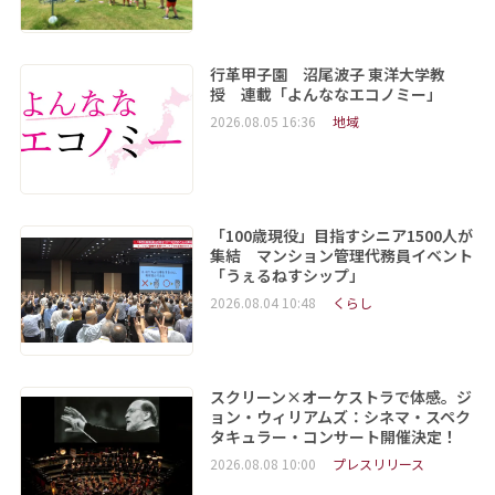
行革甲子園 沼尾波子 東洋大学教
授 連載「よんななエコノミー」
2026.08.05 16:36
地域
「100歳現役」目指すシニア1500人が
集結 マンション管理代務員イベント
「うぇるねすシップ」
2026.08.04 10:48
くらし
スクリーン×オーケストラで体感。ジ
ョン・ウィリアムズ：シネマ・スペク
タキュラー・コンサート開催決定！
2026.08.08 10:00
プレスリリース