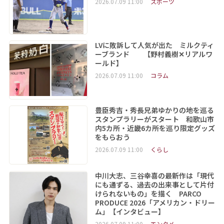
2026.07.09 11:00
スポーツ
LVに敗訴して人気が出た ミルクティ
ーブランド 【野村義樹✕リアルワ
ールド】
2026.07.09 11:00
コラム
豊臣秀吉・秀長兄弟ゆかりの地を巡る
スタンプラリーがスタート 和歌山市
内5カ所・近畿6カ所を巡り限定グッズ
をもらおう
2026.07.09 11:00
くらし
中川大志、三谷幸喜の最新作は「現代
にも通ずる、過去の出来事として片付
けられないもの」を描く PARCO
PRODUCE 2026「アメリカン・ドリー
ム」【インタビュー】
2026.07.09 11:00
エンタメ