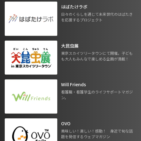
はばたけラボ
日々のくらしを通じて未来世代のはばたき
を応援するプロジェクト
大昆虫展
東京スカイツリータウンにて開催。子ども
も大人もみんなで楽しめる企画が満載！
Will Friends
看護職・看護学生のライフサポートマガジ
ン。
OVO
美味しい！楽しい！感動！ 身近で旬な話
題を発信するウェブマガジン