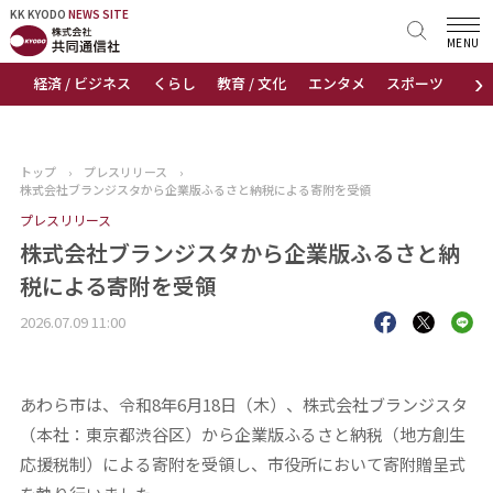
KK KYODO
KK KYODO
NEWS SITE
NEWS SITE
MENU
›
経済 / ビジネス
くらし
教育 / 文化
エンタメ
スポーツ
地
トップページ
お知らせ
トップ
›
プレスリリース
›
株式会社ブランジスタから企業版ふるさと納税による寄附を受領
ニュース
プレスリリース
株式会社ブランジスタから企業版ふるさと納
おすすめコンテンツ
税による寄附を受領
出版物
2026.07.09 11:00
会社概要
あわら市は、令和8年6月18日（木）、株式会社ブランジスタ
（本社：東京都渋谷区）から企業版ふるさと納税（地方創生
応援税制）による寄附を受領し、市役所において寄附贈呈式