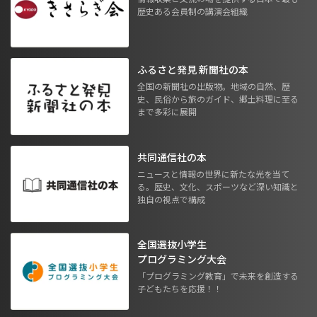
歴史ある会員制の講演会組織
ふるさと発見 新聞社の本
全国の新聞社の出版物。地域の自然、歴
史、民俗から旅のガイド、郷土料理に至る
まで多彩に展開
共同通信社の本
ニュースと情報の世界に新たな光を当て
る。歴史、文化、スポーツなど深い知識と
独自の視点で構成
全国選抜小学生
プログラミング大会
「プログラミング教育」で未来を創造する
子どもたちを応援！！