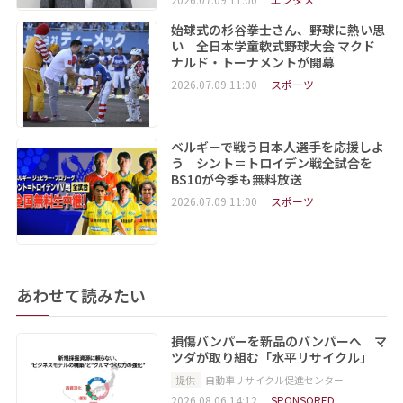
始球式の杉谷拳士さん、野球に熱い思
い 全日本学童軟式野球大会 マクド
ナルド・トーナメントが開幕
2026.07.09 11:00
スポーツ
ベルギーで戦う日本人選手を応援しよ
う シント＝トロイデン戦全試合を
BS10が今季も無料放送
2026.07.09 11:00
スポーツ
あわせて読みたい
損傷バンパーを新品のバンパーへ マ
ツダが取り組む「水平リサイクル」
提供
自動車リサイクル促進センター
2026.08.06 14:12
SPONSORED