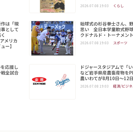
2026.07.08 19:03
くらし
新作は「現
始球式の杉谷拳士さん、
来事として
思い 全日本学童軟式野球
を描く
クドナルド・トーナメン
6「アメリカ
2026.07.08 19:03
スポーツ
ビュー】
手を応援し
ドジャースタジアムで「い
ン戦全試合
など岩手県産農畜産物をPR
農いわてが8月10日～12
2026.07.08 19:03
経済/ビジネ