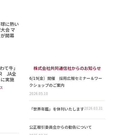
野球に熱い
大会 マ
トが開幕
わて牛」
株式会社共同通信社からのお知らせ
 JA全
6/19(金）開催 採用広報セミナー＆ワー
日に実施
クショップのご案内
ス
2026.05.10
2026.03.31
「世界年鑑」を休刊いたします
公正取引委員会からの勧告について