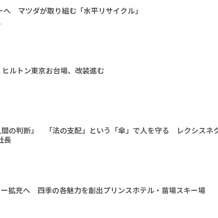
ーへ マツダが取り組む「水平リサイクル」
ー
 ヒルトン東京お台場、改装進む
人間の判断」 「法の支配」という「傘」で人を守る レクシスネ
社長
ィー拡充へ 四季の各魅力を創出プリンスホテル・苗場スキー場