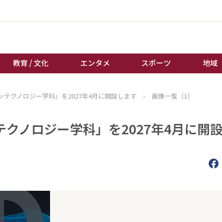
教育 / 文化
エンタメ
スポーツ
地域
テクノロジー学科」を2027年4月に開設します
›
画像一覧（1）
経済 / ビジネス
誰もが輝いて働く社会へ
くらし
天皇杯サッカー
クノロジー学科」を2027年4月に開
教育 / 文化
オートレース
エンタメ
競輪
スポーツ
ボートレース
地域
棋王戦
キーパーソン
女流本因坊戦