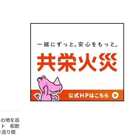
りの地を巡
ート 和歌
を巡り限