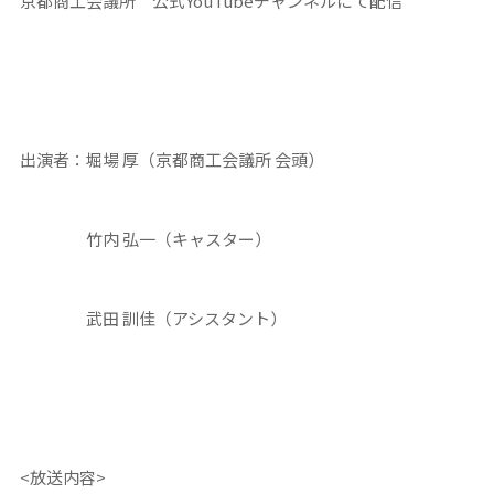
京都商工会議所 公式YouTubeチャンネルにて配信
出演者：堀場 厚（京都商工会議所 会頭）
竹内 弘一（キャスター）
武田 訓佳（アシスタント）
<放送内容>