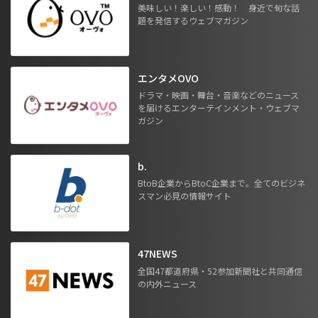
美味しい！楽しい！感動！ 身近で旬な話
題を発信するウェブマガジン
エンタメOVO
ドラマ・映画・舞台・音楽などのニュース
を届けるエンターテインメント・ウェブマ
ガジン
b.
BtoB企業からBtoC企業まで。全てのビジネ
スマン必見の情報サイト
47NEWS
全国47都道府県・52参加新聞社と共同通信
の内外ニュース