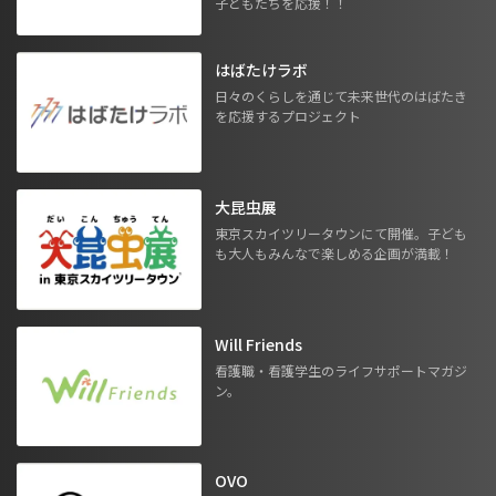
子どもたちを応援！！
はばたけラボ
日々のくらしを通じて未来世代のはばたき
を応援するプロジェクト
大昆虫展
東京スカイツリータウンにて開催。子ども
も大人もみんなで楽しめる企画が満載！
Will Friends
看護職・看護学生のライフサポートマガジ
ン。
OVO