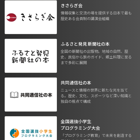
きさらぎ会
情報収集と交流の場を提供する日本で最も
歴史ある会員制の講演会組織
ふるさと発見 新聞社の本
全国の新聞社の出版物。地域の自然、歴
史、民俗から旅のガイド、郷土料理に至る
まで多彩に展開
共同通信社の本
ニュースと情報の世界に新たな光を当て
る。歴史、文化、スポーツなど深い知識と
独自の視点で構成
全国選抜小学生
プログラミング大会
「プログラミング教育」で未来を創造する