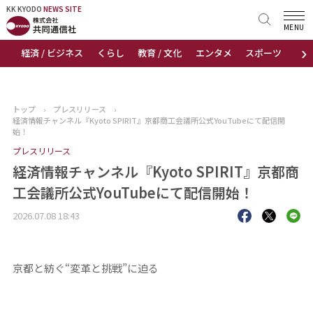
KK KYODO
KK KYODO
NEWS SITE
NEWS SITE
MENU
›
経済 / ビジネス
くらし
教育 / 文化
エンタメ
スポーツ
地
トップページ
お知らせ
トップ
›
プレスリリース
›
経済情報チャンネル『Kyoto SPIRIT』京都商工会議所公式YouTubeにて配信開
ニュース
始！
プレスリリース
おすすめコンテンツ
経済情報チャンネル『Kyoto SPIRIT』京都商
工会議所公式YouTubeにて配信開始！
出版物
2026.07.08 18:43
会社概要
京都と紡ぐ“変革と挑戦”に迫る