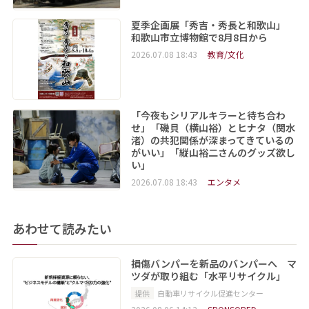
夏季企画展「秀吉・秀長と和歌山」
和歌山市立博物館で8月8日から
2026.07.08 18:43
教育/文化
「今夜もシリアルキラーと待ち合わ
せ」「磯貝（横山裕）とヒナタ（関水
渚）の共犯関係が深まってきているの
がいい」「縦山裕二さんのグッズ欲し
い」
2026.07.08 18:43
エンタメ
あわせて読みたい
損傷バンパーを新品のバンパーへ マ
ツダが取り組む「水平リサイクル」
提供
自動車リサイクル促進センター