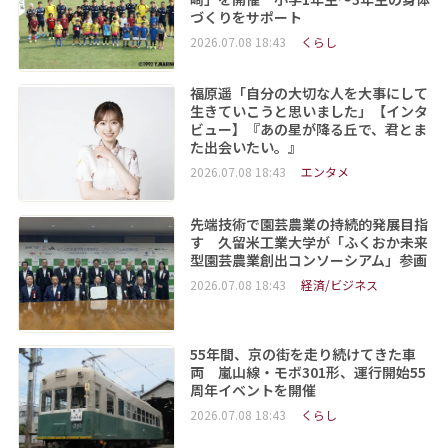
づくりをサポート
2026.07.08 18:43
くらし
福原遥「自分の大切な人を大事にして
生きていこうと思いました」【インタ
ビュー】『あの星が降る丘で、君とま
た出会いたい。』
2026.07.08 18:43
エンタメ
先端技術で園芸農業の持続的発展目指
す 久留米工業大学が「ふくおか未来
型園芸農業創出コンソーシアム」参画
2026.07.08 18:43
経済/ビジネス
55年間、京の街を走り続けてきた車
両 嵐山線・モボ301形、運行開始55
周年イベントを開催
2026.07.08 18:43
くらし