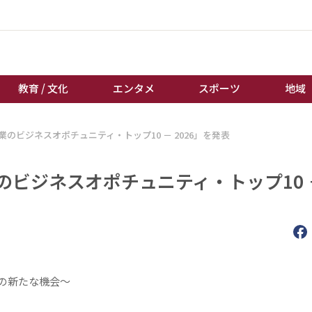
教育 / 文化
エンタメ
スポーツ
地域
のビジネスオポチュニティ・トップ10 － 2026」を発表
経済 / ビジネス
誰もが輝いて働く社会へ
くらし
天皇杯サッカー
のビジネスオポチュニティ・トップ10 
教育 / 文化
オートレース
エンタメ
競輪
スポーツ
ボートレース
地域
棋王戦
キーパーソン
女流本因坊戦
年の新たな機会～