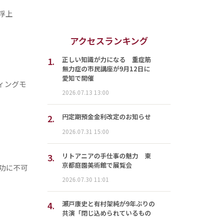
浮上
アクセスランキング
1.
正しい知識が力になる 重症筋
無力症の市民講座が9月12日に
愛知で開催
ィングモ
2026.07.13 13:00
2.
円定期預金金利改定のお知らせ
2026.07.31 15:00
3.
リトアニアの手仕事の魅力 東
京都庭園美術館で展覧会
成功に不可
2026.07.30 11:01
4.
瀬戸康史と有村架純が9年ぶりの
共演「閉じ込められているもの