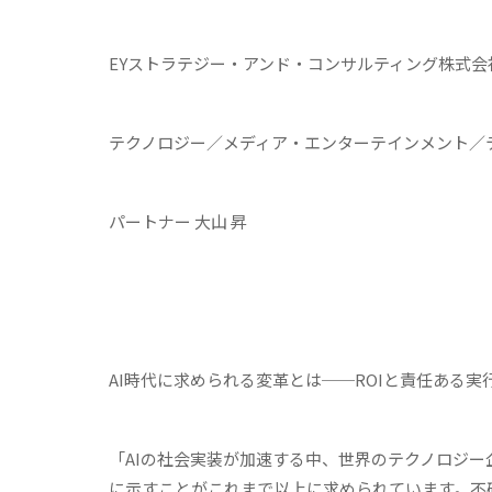
EYストラテジー・アンド・コンサルティング株式会
テクノロジー／メディア・エンターテインメント
パートナー 大山 昇
AI
時代に求められる変革とは
──
ROI
と責任ある実
「AIの社会実装が加速する中、世界のテクノロジー
に示すことがこれまで以上に求められています。不