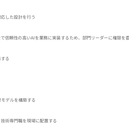
対応した設計を行う
全で信頼性の高いAIを業務に実装するため、部門リーダーに権限を
築する
材モデルを構築する
、技術専門職を現場に配置する