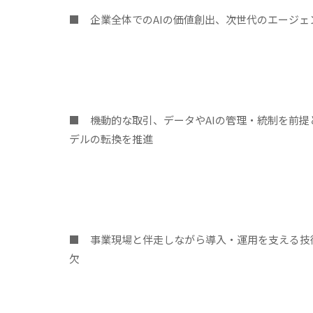
■ 企業全体でのAIの価値創出、次世代のエージ
■ 機動的な取引、データやAIの管理・統制を前提
デルの転換を推進
■ 事業現場と伴走しながら導入・運用を支える技術専
欠