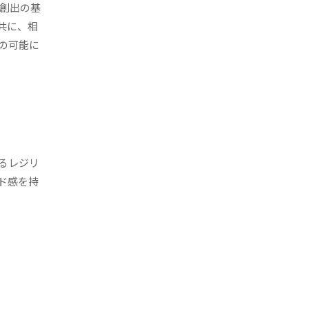
I創出の基
共に、相
の可能に
るレジリ
ド感を持