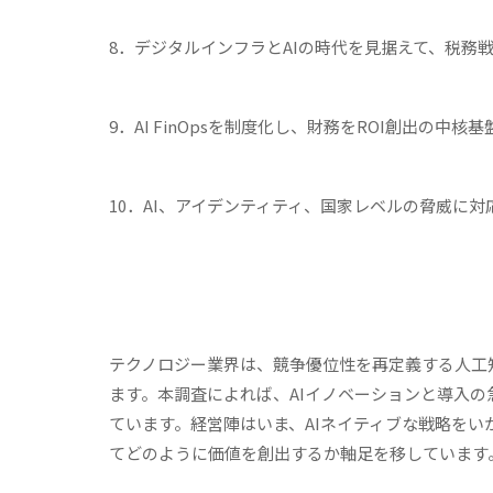
8．デジタルインフラとAIの時代を見据えて、税務
9．AI FinOpsを制度化し、財務をROI創出の中核
10．AI、アイデンティティ、国家レベルの脅威に
テクノロジー業界は、競争優位性を再定義する人工知
ます。本調査によれば、AIイノベーションと導入
ています。経営陣はいま、AIネイティブな戦略を
てどのように価値を創出するか軸足を移しています