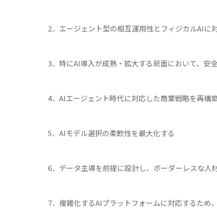
2．エージェント型の相互運用性とフィジカルAIに
3．特にAI導入が成熟・拡大する局面において、安
4．AIエージェント時代に対応した商業戦略を再構
5．AIモデル選択の柔軟性を最大化する
6．データ主導を前提に設計し、ボーダーレスな人
7．複雑化するAIプラットフォームに対応するため