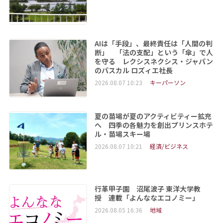
AIは「手段」、最終責任は「人間の判
断」 「法の支配」という「傘」で人
を守る レクシスネクシス・ジャパン
のパスカル ロズィエ社長
2026.08.07 10:23
キーパーソン
夏の苗場が夏のアクティビティー拡充
へ 四季の各魅力を創出プリンスホテ
ル・苗場スキー場
2026.08.07 10:21
経済/ビジネス
行革甲子園 沼尾波子 東洋大学教
授 連載「よんななエコノミー」
2026.08.05 16:36
地域