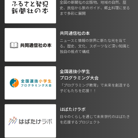
全国の新聞社の出版物。地域の自然、歴
史、民俗から旅のガイド、郷土料理に至る
まで多彩に展開
共同通信社の本
ニュースと情報の世界に新たな光を当て
る。歴史、文化、スポーツなど深い知識と
独自の視点で構成
全国選抜小学生
プログラミング大会
「プログラミング教育」で未来を創造する
子どもたちを応援！！
はばたけラボ
日々のくらしを通じて未来世代のはばたき
を応援するプロジェクト