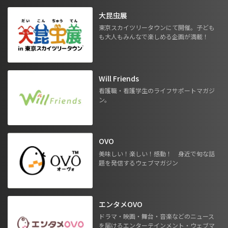
大昆虫展
東京スカイツリータウンにて開催。子ども
も大人もみんなで楽しめる企画が満載！
Will Friends
看護職・看護学生のライフサポートマガジ
ン。
OVO
美味しい！楽しい！感動！ 身近で旬な話
題を発信するウェブマガジン
エンタメOVO
ドラマ・映画・舞台・音楽などのニュース
を届けるエンターテインメント・ウェブマ