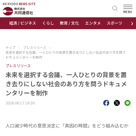
KK KYODO
KK KYODO
NEWS SITE
NEWS SITE
MENU
›
経済 / ビジネス
くらし
教育 / 文化
エンタメ
スポーツ
地
トップページ
お知らせ
トップ
›
プレスリリース
›
未来を選択する会議、一人ひとりの背景を置き去りにしない社会のあり方を問う
ニュース
ドキュメンタリーを制作
プレスリリース
おすすめコンテンツ
未来を選択する会議、一人ひとりの背景を置
き去りにしない社会のあり方を問うドキュメ
出版物
ンタリーを制作
会社概要
2026.06.17 16:30
人口減少時代の意思決定に「真因の時間」をどう組み込むか