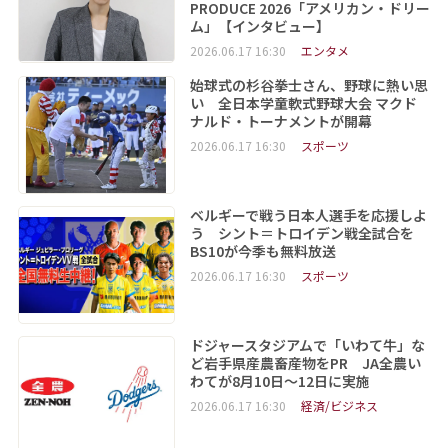
PRODUCE 2026「アメリカン・ドリー
ム」【インタビュー】
2026.06.17 16:30
エンタメ
始球式の杉谷拳士さん、野球に熱い思
い 全日本学童軟式野球大会 マクド
ナルド・トーナメントが開幕
2026.06.17 16:30
スポーツ
ベルギーで戦う日本人選手を応援しよ
う シント＝トロイデン戦全試合を
BS10が今季も無料放送
2026.06.17 16:30
スポーツ
ドジャースタジアムで「いわて牛」な
ど岩手県産農畜産物をPR JA全農い
わてが8月10日～12日に実施
2026.06.17 16:30
経済/ビジネス