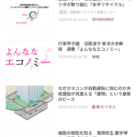
ツダが取り組む「水平リサイクル」
提供
自動車リサイクル促進センター
2026.08.06 14:12
SPONSORED
行革甲子園 沼尾波子 東洋大学教
授 連載「よんななエコノミー」
2026.08.05 16:36
地域
なぜゼネコンが自動運転に挑むのか――大
成建設が見据える「建物」という最後
のピース
2026.08.05 13:00
経済/ビジネス
細菌の個性を知る 鬼頭弥生 農学博