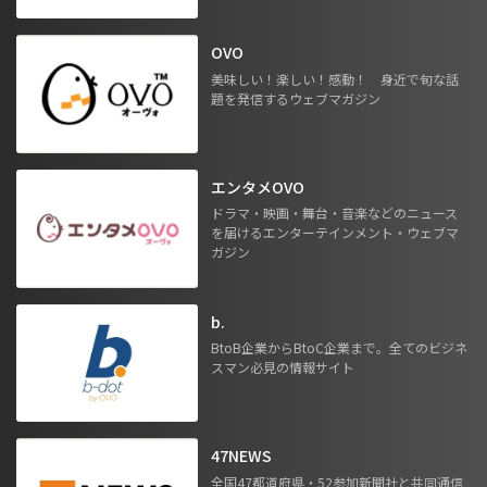
OVO
美味しい！楽しい！感動！ 身近で旬な話
題を発信するウェブマガジン
エンタメOVO
ドラマ・映画・舞台・音楽などのニュース
を届けるエンターテインメント・ウェブマ
ガジン
b.
BtoB企業からBtoC企業まで。全てのビジネ
スマン必見の情報サイト
47NEWS
全国47都道府県・52参加新聞社と共同通信