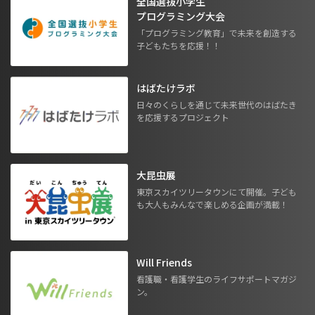
全国選抜小学生
プログラミング大会
「プログラミング教育」で未来を創造する
子どもたちを応援！！
はばたけラボ
日々のくらしを通じて未来世代のはばたき
を応援するプロジェクト
大昆虫展
東京スカイツリータウンにて開催。子ども
も大人もみんなで楽しめる企画が満載！
Will Friends
看護職・看護学生のライフサポートマガジ
ン。