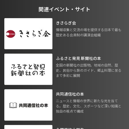
関連イベント・サイト
きさらぎ会
情報収集と交流の場を提供する日本で最も
歴史ある会員制の講演会組織
ふるさと発見 新聞社の本
全国の新聞社の出版物。地域の自然、歴
史、民俗から旅のガイド、郷土料理に至る
まで多彩に展開
共同通信社の本
ニュースと情報の世界に新たな光を当て
る。歴史、文化、スポーツなど深い知識と
独自の視点で構成