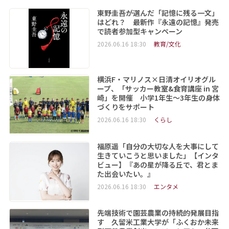
東野圭吾が選んだ「記憶に残る一文」
はどれ？ 最新作『永遠の記憶』発売
で読者参加型キャンペーン
2026.06.16 18:30
教育/文化
横浜F・マリノス×日清オイリオグル
ープ、「サッカー教室&食育講座 in 宮
崎」を開催 小学1年生～3年生の身体
づくりをサポート
2026.06.16 18:30
くらし
福原遥「自分の大切な人を大事にして
生きていこうと思いました」【インタ
ビュー】『あの星が降る丘で、君とま
た出会いたい。』
2026.06.16 18:30
エンタメ
先端技術で園芸農業の持続的発展目指
す 久留米工業大学が「ふくおか未来