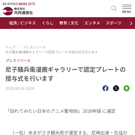
KK KYODO
KK KYODO
NEWS SITE
NEWS SITE
MENU
›
経済 / ビジネス
くらし
教育 / 文化
エンタメ
スポーツ
地
トップページ
お知らせ
トップ
›
プレスリリース
›
尼子騒兵衛漫画ギャラリーで認定プレートの授与式を行います
ニュース
プレスリリース
尼子騒兵衛漫画ギャラリーで認定プレートの
おすすめコンテンツ
授与式を行います
出版物
2026.06.16 18:30
会社概要
「訪れてみたい日本のアニメ聖地88」2026年版 に選定
（一社）あまがさき観光局が運営する、尼崎出身・在住の