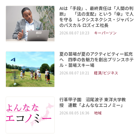
AIは「手段」、最終責任は「人間の判
断」 「法の支配」という「傘」で人
を守る レクシスネクシス・ジャパン
のパスカル ロズィエ社長
2026.08.07 10:23
キーパーソン
夏の苗場が夏のアクティビティー拡充
へ 四季の各魅力を創出プリンスホテ
ル・苗場スキー場
2026.08.07 10:21
経済/ビジネス
行革甲子園 沼尾波子 東洋大学教
授 連載「よんななエコノミー」
2026.08.05 16:36
地域