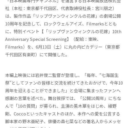
「日本映画専門チャンネル」を運営する日本映画放送株式会
社（本社：東京都千代田区、代表取締役社長：宮川朋之）
は、製作作品「リップヴァンウィンクルの花嫁」の劇場公開
10周年を記念して、ロックウェルアイズ、Filmarksととも
に、特別イベント
【「リップヴァンウィンクルの花嫁」10th
Anniversary Special Screening】
（配給：東映、
Filmarks）を、6月13日（土）に丸の内ピカデリー（東京都
千代田区有楽町）にて開催した。
本編上映後には
岩井俊二監督
が登壇し、「毎年、“七海誕生
祭”としてファンの皆様と交流を続けてきたおかげで、今年10
周年を迎えることができました」と会場に集まったファンへ
感謝の言葉を述べた。舞台挨拶では、「公開10周年」にちな
んで「10の質問」が募られ、主演の
黒木華
をはじめ、
綾野
剛
、
Cocco
といったキャストのほか、本作への愛を公言する
脚本家の
野木亜紀子
、俳優の
森七菜
などの著名人からメッセ