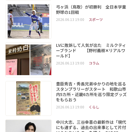
弓ヶ浜（鳥取）が初勝利 全日本学童
野球の1回戦
2026.06.13 19:00
スポーツ
LVに敗訴して人気が出た ミルクティ
ーブランド 【野村義樹✕リアルワ
ールド】
2026.06.13 19:00
コラム
豊臣秀吉・秀長兄弟ゆかりの地を巡る
スタンプラリーがスタート 和歌山市
内5カ所・近畿6カ所を巡り限定グッズ
をもらおう
2026.06.13 19:00
くらし
中川大志、三谷幸喜の最新作は「現代
にも通ずる、過去の出来事として片付