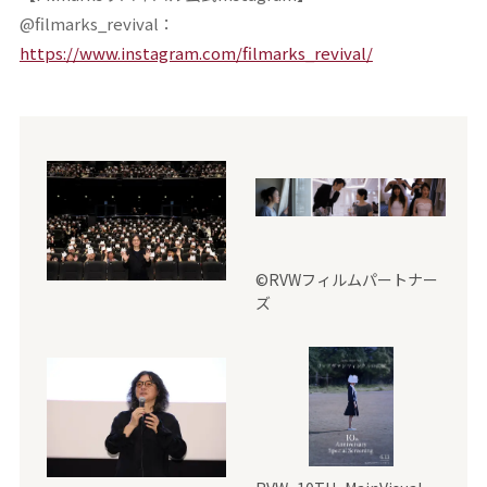
@filmarks_revival：
https://www.instagram.com/filmarks_revival/
©RVWフィルムパートナー
ズ