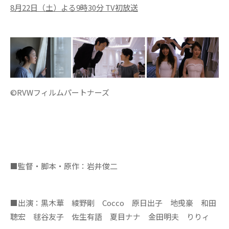
8月22日（土）よる9時30分 TV初放送
©RVWフィルムパートナーズ
■監督・脚本・原作：岩井俊二
■出演：黒木華 綾野剛 Cocco 原日出子 地曵豪 和田
聰宏 毬谷友子 佐生有語 夏目ナナ 金田明夫 りりィ