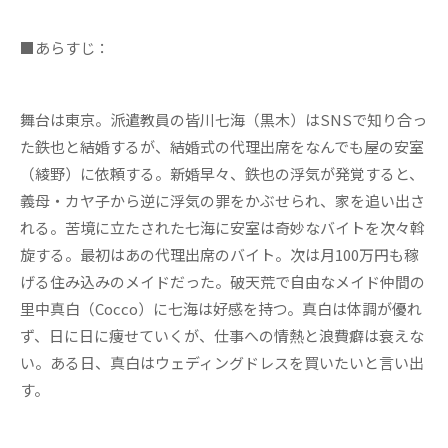
■あらすじ：
舞台は東京。派遣教員の皆川七海（黒木）はSNSで知り合っ
た鉄也と結婚するが、結婚式の代理出席をなんでも屋の安室
（綾野）に依頼する。新婚早々、鉄也の浮気が発覚すると、
義母・カヤ子から逆に浮気の罪をかぶせられ、家を追い出さ
れる。苦境に立たされた七海に安室は奇妙なバイトを次々斡
旋する。最初はあの代理出席のバイト。次は月100万円も稼
げる住み込みのメイドだった。破天荒で自由なメイド仲間の
里中真白（Cocco）に七海は好感を持つ。真白は体調が優れ
ず、日に日に痩せていくが、仕事への情熱と浪費癖は衰えな
い。ある日、真白はウェディングドレスを買いたいと言い出
す。