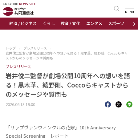
KK KYODO
KK KYODO
NEWS SITE
NEWS SITE
MENU
›
経済 / ビジネス
くらし
教育 / 文化
エンタメ
スポーツ
地
トップページ
お知らせ
トップ
›
プレスリリース
›
岩井俊二監督が劇場公開10周年への想いを語る！黒木華、綾野剛、Coccoらキャ
ニュース
ストからのメッセージや質問も
プレスリリース
おすすめコンテンツ
岩井俊二監督が劇場公開10周年への想いを語
る！黒木華、綾野剛、Coccoらキャストから
出版物
のメッセージや質問も
会社概要
2026.06.13 19:00
「リップヴァンウィンクルの花嫁」10th Anniversary
Special Screening レポート