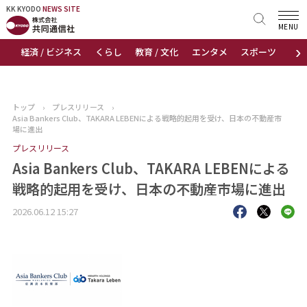
KK KYODO
KK KYODO
NEWS SITE
NEWS SITE
MENU
›
経済 / ビジネス
くらし
教育 / 文化
エンタメ
スポーツ
地
トップページ
お知らせ
トップ
›
プレスリリース
›
Asia Bankers Club、TAKARA LEBENによる戦略的起用を受け、日本の不動産市
ニュース
場に進出
プレスリリース
おすすめコンテンツ
Asia Bankers Club、TAKARA LEBENによる
戦略的起用を受け、日本の不動産市場に進出
出版物
2026.06.12 15:27
会社概要