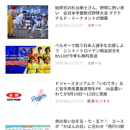
始球式の杉谷拳士さん、野球に熱い思
い 全日本学童軟式野球大会 マクド
ナルド・トーナメントが開幕
2026.06.12 15:27
スポーツ
ベルギーで戦う日本人選手を応援しよ
う シント＝トロイデン戦全試合を
BS10が今季も無料放送
2026.06.12 15:27
スポーツ
ドジャースタジアムで「いわて牛」な
ど岩手県産農畜産物をPR JA全農い
わてが8月10日～12日に実施
2026.06.12 15:27
経済/ビジネス
旅の思い出を五・七・五で！ エース
が「かばんの日」に合わせ「旅行川柳