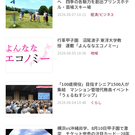
へ 四季の各魅力を創出プリンスホテ
ル・苗場スキー場
2026.08.07 10:21
経済/ビジネス
行革甲子園 沼尾波子 東洋大学教
授 連載「よんななエコノミー」
2026.08.05 16:36
地域
「100歳現役」目指すシニア1500人が
集結 マンション管理代務員イベント
「うぇるねすシップ」
2026.08.04 10:48
くらし
横浜vs沖縄尚学、8月10日甲子園で激
突 チケット完売の注目カード…28年