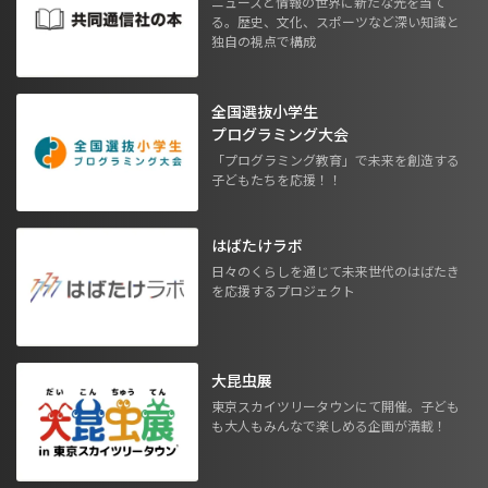
ニュースと情報の世界に新たな光を当て
る。歴史、文化、スポーツなど深い知識と
独自の視点で構成
全国選抜小学生
プログラミング大会
「プログラミング教育」で未来を創造する
子どもたちを応援！！
はばたけラボ
日々のくらしを通じて未来世代のはばたき
を応援するプロジェクト
大昆虫展
東京スカイツリータウンにて開催。子ども
も大人もみんなで楽しめる企画が満載！