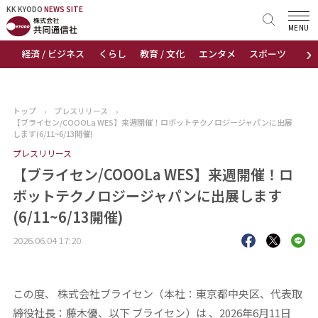
KK KYODO
KK KYODO
NEWS SITE
NEWS SITE
MENU
›
経済 / ビジネス
くらし
教育 / 文化
エンタメ
スポーツ
地
トップページ
お知らせ
トップ
›
プレスリリース
›
【ブライセン/COOOLa WES】来週開催！ロボットテクノロジージャパンに出展
ニュース
します(6/11~6/13開催)
プレスリリース
おすすめコンテンツ
【ブライセン/COOOLa WES】来週開催！ロ
ボットテクノロジージャパンに出展します
出版物
(6/11~6/13開催)
会社概要
2026.06.04 17:20
この度、 株式会社ブライセン（本社：東京都中央区、代表取
締役社長：藤木優、以下 ブライセン）は 、2026年6月11日