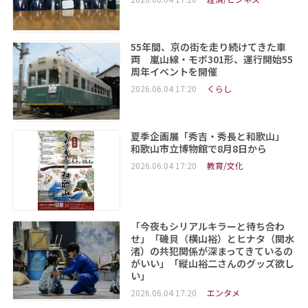
55年間、京の街を走り続けてきた車
両 嵐山線・モボ301形、運行開始55
周年イベントを開催
2026.06.04 17:20
くらし
夏季企画展「秀吉・秀長と和歌山」
和歌山市立博物館で8月8日から
2026.06.04 17:20
教育/文化
「今夜もシリアルキラーと待ち合わ
せ」「磯貝（横山裕）とヒナタ（関水
渚）の共犯関係が深まってきているの
がいい」「縦山裕二さんのグッズ欲し
い」
2026.06.04 17:20
エンタメ