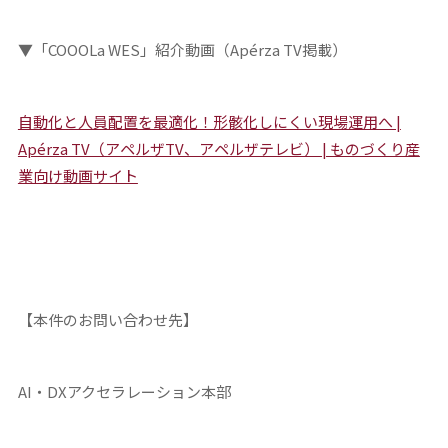
▼「COOOLa WES」紹介動画（Apérza TV掲載）
自動化と人員配置を最適化！形骸化しにくい現場運用へ |
Apérza TV（アペルザTV、アペルザテレビ） | ものづくり産
業向け動画サイト
【本件のお問い合わせ先】
AI・DXアクセラレーション本部