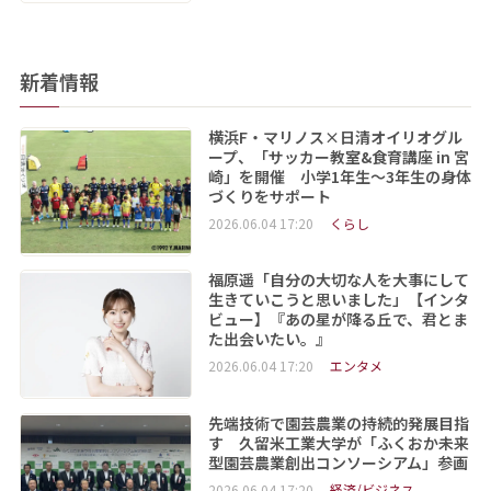
新着情報
横浜F・マリノス×日清オイリオグル
ープ、「サッカー教室&食育講座 in 宮
崎」を開催 小学1年生～3年生の身体
づくりをサポート
2026.06.04 17:20
くらし
福原遥「自分の大切な人を大事にして
生きていこうと思いました」【インタ
ビュー】『あの星が降る丘で、君とま
た出会いたい。』
2026.06.04 17:20
エンタメ
先端技術で園芸農業の持続的発展目指
す 久留米工業大学が「ふくおか未来
型園芸農業創出コンソーシアム」参画
2026.06.04 17:20
経済/ビジネス