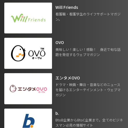
Will Friends
看護職・看護学生のライフサポートマガジ
ン。
OVO
美味しい！楽しい！感動！ 身近で旬な話
題を発信するウェブマガジン
エンタメOVO
ドラマ・映画・舞台・音楽などのニュース
を届けるエンターテインメント・ウェブマ
ガジン
b.
BtoB企業からBtoC企業まで。全てのビジネ
スマン必見の情報サイト