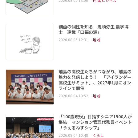
2026.08.05 13:00
経済/ビジネス
細菌の個性を知る 鬼頭弥生 農学博
士 連載「口福の源」
2026.08.05 12:31
地域
離島の高校生たちがつながり、離島の
魅力を発信しよう！ 「アイランダー
高校生サミット」、2027年1月にオン
ラインで開催
2026.08.04 10:52
地域
「100歳現役」目指すシニア1500人が
集結 マンション管理代務員イベント
「うぇるねすシップ」
2026.08.04 10:48
くらし