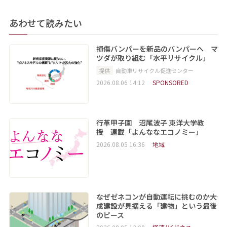
あわせて読みたい
損傷バンパーを新品のバンパーへ マ
ツダが取り組む「水平リサイクル」
提供
自動車リサイクル促進センター
2026.08.06 14:12
SPONSORED
行革甲子園 沼尾波子 東洋大学教
授 連載「よんななエコノミー」
2026.08.05 16:36
地域
なぜゼネコンが自動運転に挑むのか――大
成建設が見据える「建物」という最後
のピース