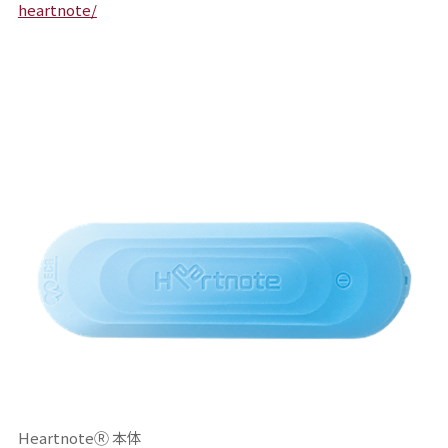
heartnote/
HeartnoteⓇ 本体