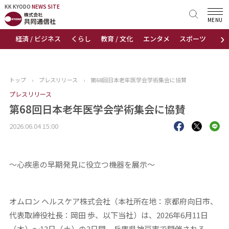
KK KYODO
KK KYODO
NEWS SITE
NEWS SITE
MENU
›
経済 / ビジネス
くらし
教育 / 文化
エンタメ
スポーツ
地
トップページ
お知らせ
トップ
›
プレスリリース
›
第68回日本老年医学会学術集会に協賛
ニュース
プレスリリース
第68回日本老年医学会学術集会に協賛
おすすめコンテンツ
2026.06.04 15:00
出版物
～心疾患の早期発見に役立つ機器を展示～
会社概要
オムロン ヘルスケア株式会社（本社所在地：京都府向日市、
代表取締役社長：岡田 歩、以下当社）は、2026年6月11日
（木）～13日（土）の3日間、兵庫県神戸市で開催される