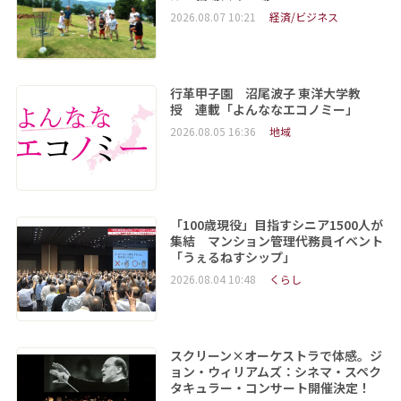
2026.08.07 10:21
経済/ビジネス
行革甲子園 沼尾波子 東洋大学教
授 連載「よんななエコノミー」
2026.08.05 16:36
地域
「100歳現役」目指すシニア1500人が
集結 マンション管理代務員イベント
「うぇるねすシップ」
2026.08.04 10:48
くらし
スクリーン×オーケストラで体感。ジ
ョン・ウィリアムズ：シネマ・スペク
タキュラー・コンサート開催決定！