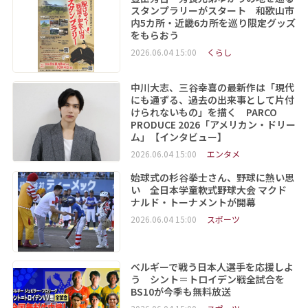
スタンプラリーがスタート 和歌山市
内5カ所・近畿6カ所を巡り限定グッズ
をもらおう
2026.06.04 15:00
くらし
中川大志、三谷幸喜の最新作は「現代
にも通ずる、過去の出来事として片付
けられないもの」を描く PARCO
PRODUCE 2026「アメリカン・ドリー
ム」【インタビュー】
2026.06.04 15:00
エンタメ
始球式の杉谷拳士さん、野球に熱い思
い 全日本学童軟式野球大会 マクド
ナルド・トーナメントが開幕
2026.06.04 15:00
スポーツ
ベルギーで戦う日本人選手を応援しよ
う シント＝トロイデン戦全試合を
BS10が今季も無料放送