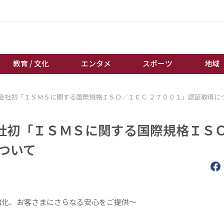
教育 / 文化
エンタメ
スポーツ
地域
会社初「ＩＳＭＳに関する国際規格ＩＳＯ／ＩＥＣ ２７００１」認証取得に
経済 / ビジネス
誰もが輝いて働く社会へ
くらし
天皇杯サッカー
社初「ＩＳＭＳに関する国際規格ＩＳ
教育 / 文化
オートレース
ついて
エンタメ
競輪
スポーツ
ボートレース
地域
棋王戦
キーパーソン
女流本因坊戦
強化、お客さまにさらなる安心をご提供～