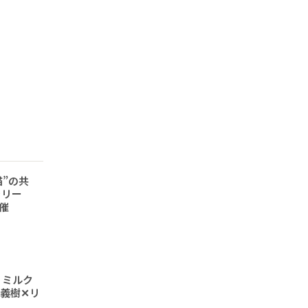
猫”の共
ラリー
開催
 ミルク
義樹✕リ