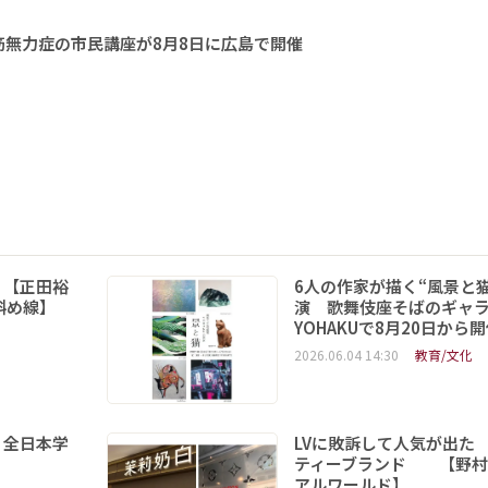
無力症の市民講座が8月8日に広島で開催
 【正田裕
6人の作家が描く“風景と
斜め線】
演 歌舞伎座そばのギャ
YOHAKUで8月20日から
2026.06.04 14:30
教育/文化
 全日本学
LVに敗訴して人気が出た
ティーブランド 【野村
アルワールド】