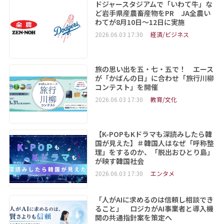
ドジャースタジアムで「いわて牛」な
ど岩手県産農畜産物をPR JA全農い
わてが8月10日～12日に実施
2026.06.03 17:30
経済/ビジネス
旅の思い出を五・七・五で！ エース
が「かばんの日」に合わせ「旅行川柳
コンテスト」を開催
2026.06.03 17:30
教育/文化
【K-POPもKドラマも深読みしたら韓
国が見えた】＃韓国人はなぜ「呼称整
理」をするのか、「脱出おひとり島」
が映す韓国社会
2026.06.03 17:30
エンタメ
「人がAIに求めるのは信頼し相談でき
ること」 ロジカがAI事業者と導入機
関の共通指針案を策定へ