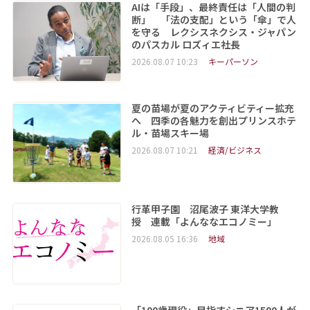
AIは「手段」、最終責任は「人間の判
断」 「法の支配」という「傘」で人
を守る レクシスネクシス・ジャパン
のパスカル ロズィエ社長
2026.08.07 10:23
キーパーソン
夏の苗場が夏のアクティビティー拡充
へ 四季の各魅力を創出プリンスホテ
ル・苗場スキー場
2026.08.07 10:21
経済/ビジネス
行革甲子園 沼尾波子 東洋大学教
授 連載「よんななエコノミー」
2026.08.05 16:36
地域