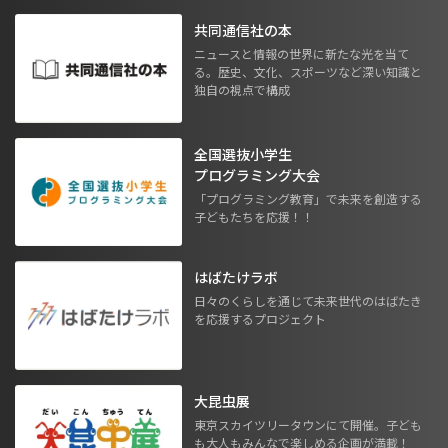
共同通信社の本
ニュースと情報の世界に新たな光を当て
る。歴史、文化、スポーツなど深い知識と
独自の視点で構成
全国選抜小学生
プログラミング大会
「プログラミング教育」で未来を創造する
子どもたちを応援！！
はばたけラボ
日々のくらしを通じて未来世代のはばたき
を応援するプロジェクト
大昆虫展
東京スカイツリータウンにて開催。子ども
も大人もみんなで楽しめる企画が満載！