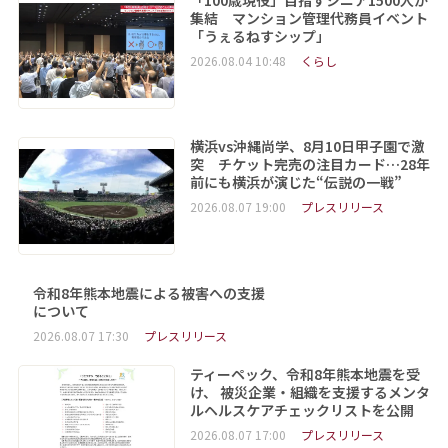
「100歳現役」目指すシニア1500人が
集結 マンション管理代務員イベント
「うぇるねすシップ」
2026.08.04 10:48
くらし
横浜vs沖縄尚学、8月10日甲子園で激
突 チケット完売の注目カード…28年
前にも横浜が演じた“伝説の一戦”
2026.08.07 19:00
プレスリリース
令和8年熊本地震による被害への支援
について
2026.08.07 17:30
プレスリリース
ティーペック、令和8年熊本地震を受
け、 被災企業・組織を支援するメンタ
ルヘルスケアチェックリストを公開
2026.08.07 17:00
プレスリリース