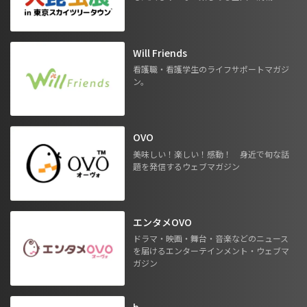
Will Friends
看護職・看護学生のライフサポートマガジ
ン。
OVO
美味しい！楽しい！感動！ 身近で旬な話
題を発信するウェブマガジン
エンタメOVO
ドラマ・映画・舞台・音楽などのニュース
を届けるエンターテインメント・ウェブマ
ガジン
b.