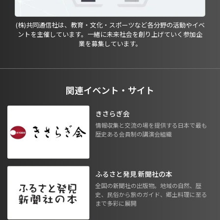
(株)共同通信社は、教育・文化・スポーツなど各分野の活動やイベ
ントを主催しています。一緒に未来社会を創り上げていく参加企
業を募集しています。
関連イベント・サイト
きさらぎ会
情報収集と交流の場を提供する日本で最も
歴史ある会員制の講演会組織
ふるさと発見 新聞社の本
全国の新聞社の出版物。地域の自然、歴
史、民俗から旅のガイド、郷土料理に至る
まで多彩に展開