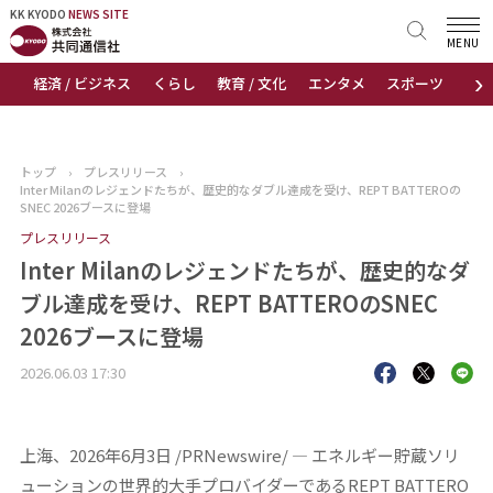
KK KYODO
KK KYODO
NEWS SITE
NEWS SITE
MENU
›
経済 / ビジネス
くらし
教育 / 文化
エンタメ
スポーツ
地
トップページ
お知らせ
トップ
›
プレスリリース
›
Inter Milanのレジェンドたちが、歴史的なダブル達成を受け、REPT BATTEROの
ニュース
SNEC 2026ブースに登場
プレスリリース
おすすめコンテンツ
Inter Milanのレジェンドたちが、歴史的なダ
ブル達成を受け、REPT BATTEROのSNEC
出版物
2026ブースに登場
会社概要
2026.06.03 17:30
上海、2026年6月3日 /PRNewswire/ — エネルギー貯蔵ソリ
ューションの世界的大手プロバイダーであるREPT BATTERO