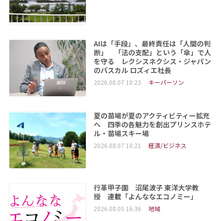
AIは「手段」、最終責任は「人間の判
断」 「法の支配」という「傘」で人
を守る レクシスネクシス・ジャパン
のパスカル ロズィエ社長
2026.08.07 10:23
キーパーソン
夏の苗場が夏のアクティビティー拡充
へ 四季の各魅力を創出プリンスホテ
ル・苗場スキー場
2026.08.07 10:21
経済/ビジネス
行革甲子園 沼尾波子 東洋大学教
授 連載「よんななエコノミー」
2026.08.05 16:36
地域