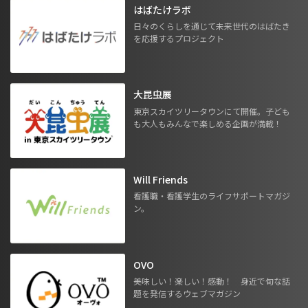
はばたけラボ
日々のくらしを通じて未来世代のはばたき
を応援するプロジェクト
大昆虫展
東京スカイツリータウンにて開催。子ども
も大人もみんなで楽しめる企画が満載！
Will Friends
看護職・看護学生のライフサポートマガジ
ン。
OVO
美味しい！楽しい！感動！ 身近で旬な話
題を発信するウェブマガジン