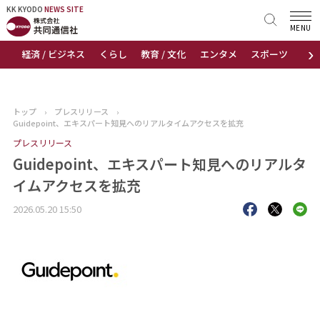
KK KYODO
KK KYODO
NEWS SITE
NEWS SITE
MENU
›
経済 / ビジネス
くらし
教育 / 文化
エンタメ
スポーツ
地
トップページ
お知らせ
トップ
›
プレスリリース
›
Guidepoint、エキスパート知見へのリアルタイムアクセスを拡充
ニュース
プレスリリース
Guidepoint、エキスパート知見へのリアルタ
おすすめコンテンツ
イムアクセスを拡充
出版物
2026.05.20 15:50
会社概要