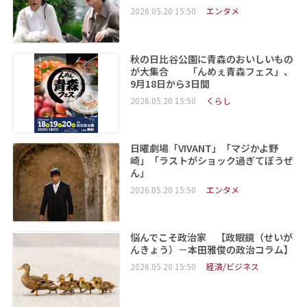
2026.05.20 15:50
エンタメ
秋の日比谷公園に青森のおいしいもの
が大集合 「んめぇ青森フェス」、
9月18日から3日間
2026.05.20 15:50
くらし
日曜劇場「VIVANT」「マジかよ野
崎」「ラストがショック過ぎてぼうぜ
ん」
2026.05.20 15:50
エンタメ
悩んでこそ政治家 【政眼鏡（せいが
んきょう）－本田雅俊の政治コラム】
2026.05.20 15:50
経済/ビジネス