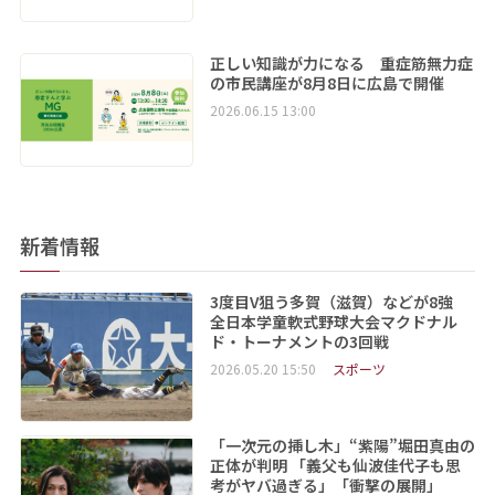
正しい知識が力になる 重症筋無力症
の市民講座が8月8日に広島で開催
2026.06.15 13:00
新着情報
3度目V狙う多賀（滋賀）などが8強
全日本学童軟式野球大会マクドナル
ド・トーナメントの3回戦
2026.05.20 15:50
スポーツ
「一次元の挿し木」“紫陽”堀田真由の
正体が判明 「義父も仙波佳代子も思
考がヤバ過ぎる」「衝撃の展開」