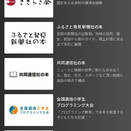
歴史ある会員制の講演会組織
ふるさと発見 新聞社の本
全国の新聞社の出版物。地域の自然、歴
史、民俗から旅のガイド、郷土料理に至る
まで多彩に展開
共同通信社の本
ニュースと情報の世界に新たな光を当て
る。歴史、文化、スポーツなど深い知識と
独自の視点で構成
全国選抜小学生
プログラミング大会
「プログラミング教育」で未来を創造する
子どもたちを応援！！