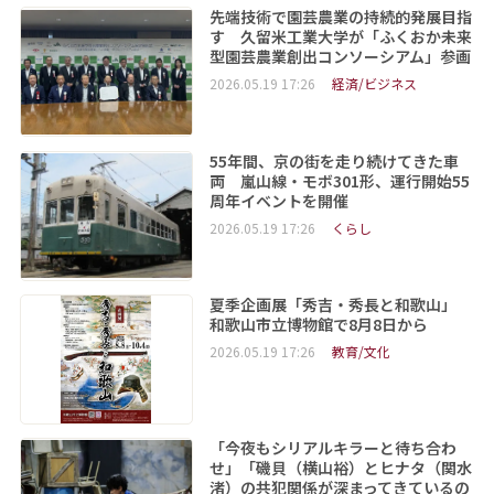
先端技術で園芸農業の持続的発展目指
す 久留米工業大学が「ふくおか未来
型園芸農業創出コンソーシアム」参画
2026.05.19 17:26
経済/ビジネス
55年間、京の街を走り続けてきた車
両 嵐山線・モボ301形、運行開始55
周年イベントを開催
2026.05.19 17:26
くらし
夏季企画展「秀吉・秀長と和歌山」
和歌山市立博物館で8月8日から
2026.05.19 17:26
教育/文化
「今夜もシリアルキラーと待ち合わ
せ」「磯貝（横山裕）とヒナタ（関水
渚）の共犯関係が深まってきているの