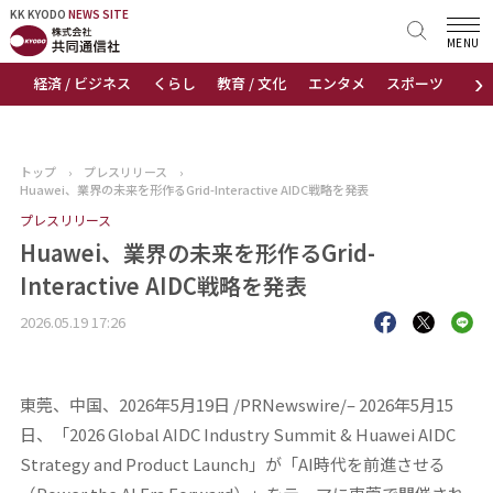
KK KYODO
KK KYODO
NEWS SITE
NEWS SITE
MENU
›
経済 / ビジネス
くらし
教育 / 文化
エンタメ
スポーツ
地
トップページ
お知らせ
トップ
›
プレスリリース
›
Huawei、業界の未来を形作るGrid-Interactive AIDC戦略を発表
ニュース
プレスリリース
Huawei、業界の未来を形作るGrid-
おすすめコンテンツ
Interactive AIDC戦略を発表
出版物
2026.05.19 17:26
会社概要
東莞、中国、2026年5月19日 /PRNewswire/– 2026年5月15
日、「2026 Global AIDC Industry Summit & Huawei AIDC
Strategy and Product Launch」が「AI時代を前進させる