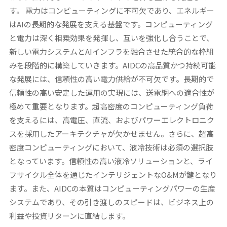
す。
電力はコンピューティングに不可欠であり、エネルギー
はAIの長期的な発展を支える基盤です。
コンピューティング
と電力は深く相乗効果を発揮し、互いを強化し合うことで、
新しい電力システムとAIインフラを融合させた統合的な枠組
みを段階的に構築していきます。AIDCの高品質かつ持続可能
な発展には、信頼性の高い電力供給が不可欠です。長期的で
信頼性の高い安定した運用の実現には、送電網への適合性が
極めて重要となります。超高密度のコンピューティング負荷
を支えるには、高電圧、直流、およびパワーエレクトロニク
スを採用したアーキテクチャが欠かせません。さらに、超高
密度コンピューティングにおいて、液冷技術は必須の選択肢
となっています。信頼性の高い液冷ソリューションと、ライ
フサイクル全体を通じたインテリジェントなO&Mが鍵となり
ます。また、AIDCの本質はコンピューティングパワーの生産
システムであり、その引き渡しのスピードは、ビジネス上の
利益や投資リターンに直結します。