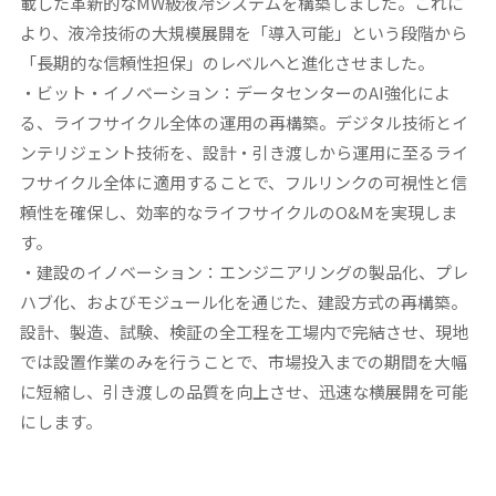
載した革新的なMW級液冷システムを構築しました。これに
より、液冷技術の大規模展開を「導入可能」という段階から
「長期的な信頼性担保」のレベルへと進化させました。
・ビット・イノベーション：データセンターのAI強化によ
る、ライフサイクル全体の運用の再構築。
デジタル技術とイ
ンテリジェント技術を、設計・引き渡しから運用に至るライ
フサイクル全体に適用することで、フルリンクの可視性と信
頼性を確保し、効率的なライフサイクルのO&Mを実現しま
す。
・建設のイノベーション：エンジニアリングの製品化、プレ
ハブ化、およびモジュール化を通じた、建設方式の再構築。
設計、製造、試験、検証の全工程を工場内で完結させ、現地
では設置作業のみを行うことで、市場投入までの期間を大幅
に短縮し、引き渡しの品質を向上させ、迅速な横展開を可能
にします。