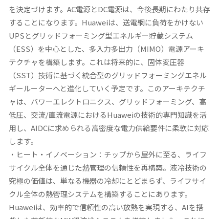
を決定づけます。
AC電源とDC電源は、今後長期にわたり共存
することになります。Huaweiは、送電網に負荷をかけない
UPSとグリッドフォーミング型エネルギー貯蔵システム
（ESS）を中心とした、多入力多出力（MIMO）電源アーキ
テクチャを構築します。これは将来的に、固体変圧器
（SST）技術に基づく統合型のグリッドフォーミングエネル
ギールーターへと進化していく予定です。このアーキテクチ
ャは、パワーエレクトロニクス、グリッドフォーミング、高
低圧、交流/直流電源におけるHuaweiの技術的専門知識を活
用し、AIDCに求められる高密度な電力供給要件に柔軟に対応
します。
・ヒート・イノベーション：チップから屋外に至る、ライフ
サイクル全体を通じた熱管理の信頼性を再構築。
液冷技術の
究極の価値は、単なる機器の冷却にとどまらず、ライフサイ
クル全体の熱管理システムを構築することにあります。
Huaweiは、効率的で信頼性の高い放熱を実現する、AIを搭