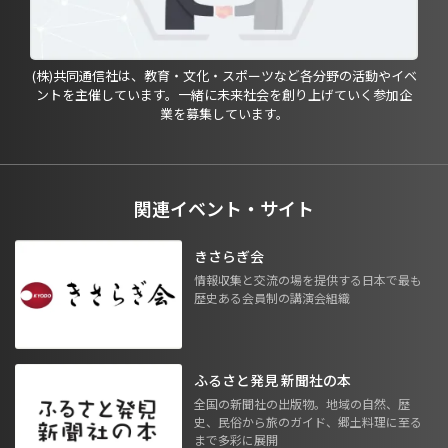
(株)共同通信社は、教育・文化・スポーツなど各分野の活動やイベ
ントを主催しています。一緒に未来社会を創り上げていく参加企
業を募集しています。
関連イベント・サイト
きさらぎ会
情報収集と交流の場を提供する日本で最も
歴史ある会員制の講演会組織
ふるさと発見 新聞社の本
全国の新聞社の出版物。地域の自然、歴
史、民俗から旅のガイド、郷土料理に至る
まで多彩に展開