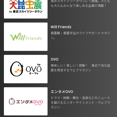
東京スカイツリータウンにて開催。子ども
も大人もみんなで楽しめる企画が満載！
Will Friends
看護職・看護学生のライフサポートマガジ
ン。
OVO
美味しい！楽しい！感動！ 身近で旬な話
題を発信するウェブマガジン
エンタメOVO
ドラマ・映画・舞台・音楽などのニュース
を届けるエンターテインメント・ウェブマ
ガジン