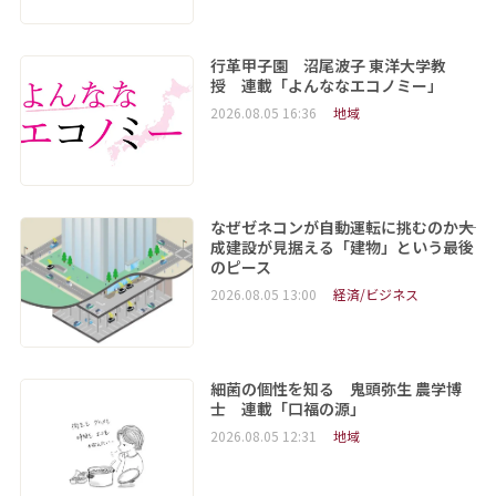
行革甲子園 沼尾波子 東洋大学教
授 連載「よんななエコノミー」
2026.08.05 16:36
地域
なぜゼネコンが自動運転に挑むのか――大
成建設が見据える「建物」という最後
のピース
2026.08.05 13:00
経済/ビジネス
細菌の個性を知る 鬼頭弥生 農学博
士 連載「口福の源」
2026.08.05 12:31
地域