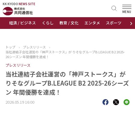
KK KYODO
KK KYODO
NEWS SITE
NEWS SITE
MENU
›
経済 / ビジネス
くらし
教育 / 文化
エンタメ
スポーツ
地
トップページ
お知らせ
トップ
›
プレスリリース
›
当社連結子会社運営の「神戸ストークス」が りそなグループB.LEAGUE B2 2025-
ニュース
26シーズン 年間優勝を達成！
プレスリリース
おすすめコンテンツ
当社連結子会社運営の「神戸ストークス」が
りそなグループB.LEAGUE B2 2025-26シーズ
出版物
ン 年間優勝を達成！
会社概要
2026.05.19 16:00