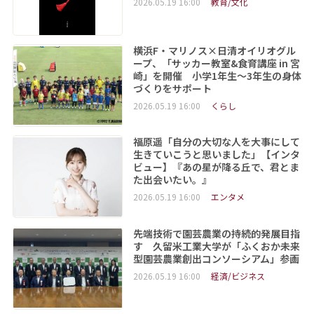
2026.05.19 16:00
教育/文化
横浜F・マリノス×日清オイリオグル
ープ、「サッカー教室&食育講座 in 宮
崎」を開催 小学1年生～3年生の身体
づくりをサポート
2026.05.19 16:00
くらし
福原遥「自分の大切な人を大事にして
生きていこうと思いました」【インタ
ビュー】『あの星が降る丘で、君とま
た出会いたい。』
2026.05.19 16:00
エンタメ
先端技術で園芸農業の持続的発展目指
す 久留米工業大学が「ふくおか未来
型園芸農業創出コンソーシアム」参画
2026.05.19 16:00
経済/ビジネス