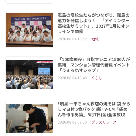
離島の高校生たちがつながり、離島の
魅力を発信しよう！ 「アイランダー
高校生サミット」、2027年1月にオン
ラインで開催
2026.08.04 10:52
地域
「100歳現役」目指すシニア1500人が
集結 マンション管理代務員イベント
「うぇるねすシップ」
2026.08.04 10:48
くらし
｢明星 一平ちゃん夜店の焼そば 袋 から
しマヨ付 5食パック｣新TV-CM『袋め
んを作る男篇』8月7日(金)全国放映
2026.08.07 07:30
プレスリリース