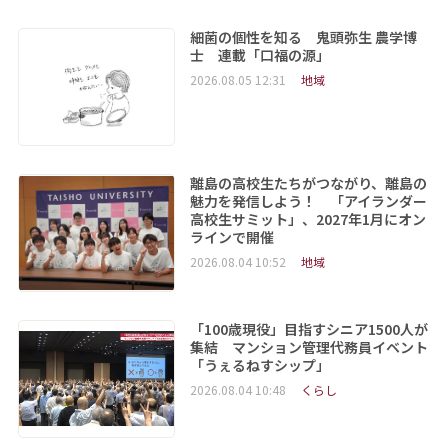
細菌の個性を知る 鬼頭弥生 農学博
士 連載「口福の源」
2026.08.05 12:31
地域
離島の高校生たちがつながり、離島の
魅力を発信しよう！ 「アイランダー
高校生サミット」、2027年1月にオン
ラインで開催
2026.08.04 10:52
地域
「100歳現役」目指すシニア1500人が
集結 マンション管理代務員イベント
「うぇるねすシップ」
2026.08.04 10:48
くらし