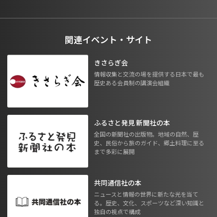
関連イベント・サイト
きさらぎ会
情報収集と交流の場を提供する日本で最も
歴史ある会員制の講演会組織
ふるさと発見 新聞社の本
全国の新聞社の出版物。地域の自然、歴
史、民俗から旅のガイド、郷土料理に至る
まで多彩に展開
共同通信社の本
ニュースと情報の世界に新たな光を当て
る。歴史、文化、スポーツなど深い知識と
独自の視点で構成