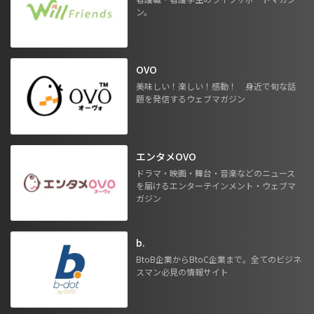
ン。
OVO
美味しい！楽しい！感動！ 身近で旬な話
題を発信するウェブマガジン
エンタメOVO
ドラマ・映画・舞台・音楽などのニュース
を届けるエンターテインメント・ウェブマ
ガジン
b.
BtoB企業からBtoC企業まで。全てのビジネ
スマン必見の情報サイト