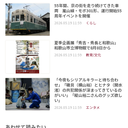
55年間、京の街を走り続けてきた車
両 嵐山線・モボ301形、運行開始55
周年イベントを開催
2026.05.19 11:59
くらし
夏季企画展「秀吉・秀長と和歌山」
和歌山市立博物館で8月8日から
2026.05.19 11:59
教育/文化
「今夜もシリアルキラーと待ち合わ
せ」「磯貝（横山裕）とヒナタ（関水
渚）の共犯関係が深まってきているの
がいい」「縦山裕二さんのグッズ欲し
い」
2026.05.19 11:59
エンタメ
あわせて読みたい