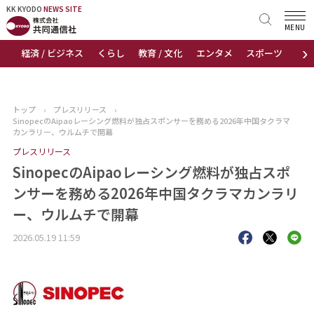
KK KYODO
KK KYODO
NEWS SITE
NEWS SITE
MENU
›
経済 / ビジネス
くらし
教育 / 文化
エンタメ
スポーツ
地
トップページ
お知らせ
トップ
›
プレスリリース
›
SinopecのAipaoレーシング燃料が独占スポンサーを務める2026年中国タクラマ
ニュース
カンラリー、ウルムチで開幕
プレスリリース
おすすめコンテンツ
SinopecのAipaoレーシング燃料が独占スポ
ンサーを務める2026年中国タクラマカンラリ
出版物
ー、ウルムチで開幕
会社概要
2026.05.19 11:59