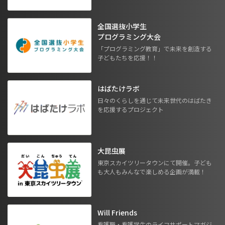
全国選抜小学生
プログラミング大会
「プログラミング教育」で未来を創造する
子どもたちを応援！！
はばたけラボ
日々のくらしを通じて未来世代のはばたき
を応援するプロジェクト
大昆虫展
東京スカイツリータウンにて開催。子ども
も大人もみんなで楽しめる企画が満載！
Will Friends
看護職・看護学生のライフサポートマガジ