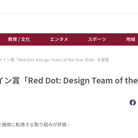
教育 / 文化
エンタメ
スポーツ
地域
ed Dot: Design Team of the Year 2026」を受賞
経済 / ビジネス
誰もが輝いて働く社会へ
くらし
天皇杯サッカー
d Dot: Design Team of the 
教育 / 文化
オートレース
エンタメ
競輪
スポーツ
ボートレース
地域
棋王戦
キーパーソン
女流本因坊戦
を価値に転換する取り組みが評価 –