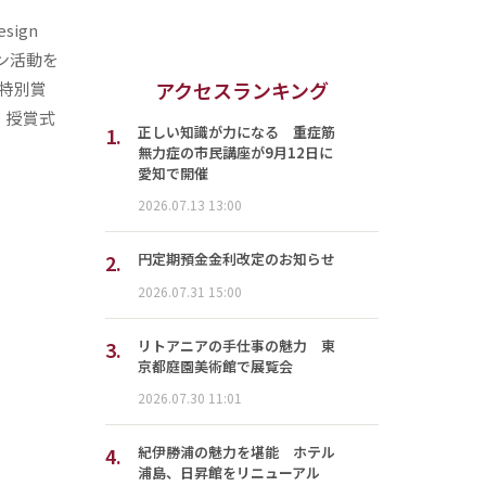
ign
ザイン活動を
アクセスランキング
特別賞
す。授賞式
1.
正しい知識が力になる 重症筋
無力症の市民講座が9月12日に
愛知で開催
2026.07.13 13:00
2.
円定期預金金利改定のお知らせ
2026.07.31 15:00
3.
リトアニアの手仕事の魅力 東
京都庭園美術館で展覧会
2026.07.30 11:01
4.
紀伊勝浦の魅力を堪能 ホテル
浦島、日昇館をリニューアル