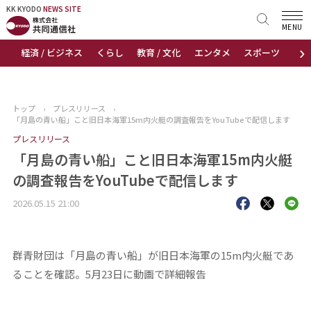
KK KYODO
KK KYODO
NEWS SITE
NEWS SITE
MENU
›
経済 / ビジネス
くらし
教育 / 文化
エンタメ
スポーツ
地
トップページ
お知らせ
トップ
›
プレスリリース
›
「月島の青い船」こと旧日本海軍15m内火艇の調査報告をYouTubeで配信します
ニュース
プレスリリース
「月島の青い船」こと旧日本海軍15m内火艇
おすすめコンテンツ
の調査報告をYouTubeで配信します
出版物
2026.05.15 21:00
会社概要
群青財団は「月島の青い船」が旧日本海軍の15m内火艇であ
ることを確認。5月23日に動画で詳細報告