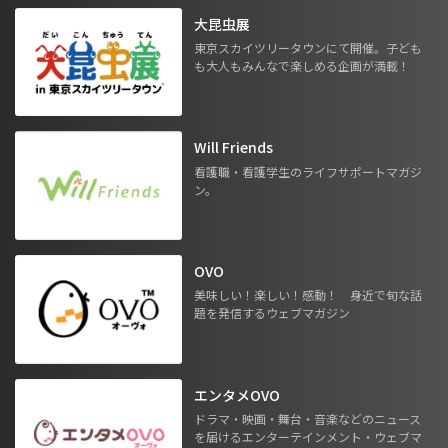
大昆虫展
東京スカイツリータウンにて開催。子ども
も大人もみんなで楽しめる企画が満載！
Will Friends
看護職・看護学生のライフサポートマガジ
ン。
OVO
美味しい！楽しい！感動！ 身近で旬な話
題を発信するウェブマガジン
エンタメOVO
ドラマ・映画・舞台・音楽などのニュース
を届けるエンターテインメント・ウェブマ