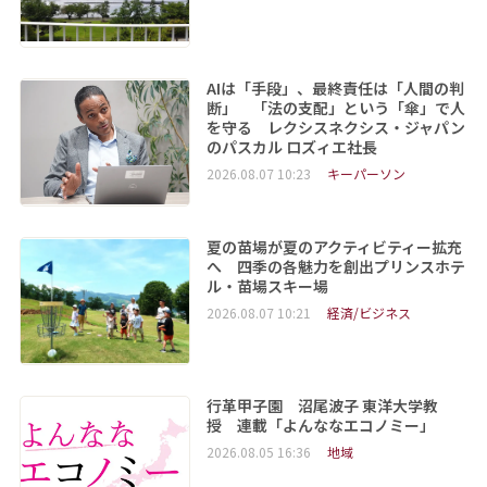
AIは「手段」、最終責任は「人間の判
断」 「法の支配」という「傘」で人
を守る レクシスネクシス・ジャパン
のパスカル ロズィエ社長
2026.08.07 10:23
キーパーソン
夏の苗場が夏のアクティビティー拡充
へ 四季の各魅力を創出プリンスホテ
ル・苗場スキー場
2026.08.07 10:21
経済/ビジネス
行革甲子園 沼尾波子 東洋大学教
授 連載「よんななエコノミー」
2026.08.05 16:36
地域