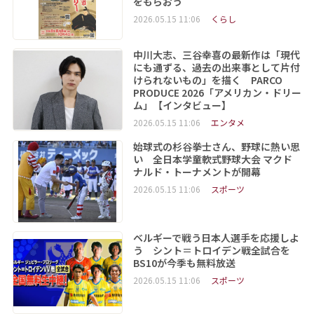
をもらおう
2026.05.15 11:06
くらし
中川大志、三谷幸喜の最新作は「現代
にも通ずる、過去の出来事として片付
けられないもの」を描く PARCO
PRODUCE 2026「アメリカン・ドリー
ム」【インタビュー】
2026.05.15 11:06
エンタメ
始球式の杉谷拳士さん、野球に熱い思
い 全日本学童軟式野球大会 マクド
ナルド・トーナメントが開幕
2026.05.15 11:06
スポーツ
ベルギーで戦う日本人選手を応援しよ
う シント＝トロイデン戦全試合を
BS10が今季も無料放送
2026.05.15 11:06
スポーツ