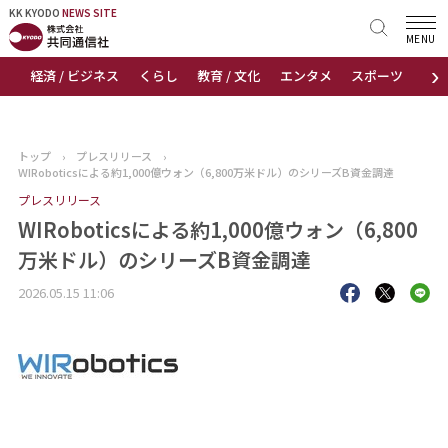
KK KYODO
KK KYODO
NEWS SITE
NEWS SITE
MENU
›
経済 / ビジネス
くらし
教育 / 文化
エンタメ
スポーツ
地
トップページ
お知らせ
トップ
›
プレスリリース
›
WIRoboticsによる約1,000億ウォン（6,800万米ドル）のシリーズB資金調達
ニュース
プレスリリース
WIRoboticsによる約1,000億ウォン（6,800
おすすめコンテンツ
万米ドル）のシリーズB資金調達
出版物
2026.05.15 11:06
会社概要