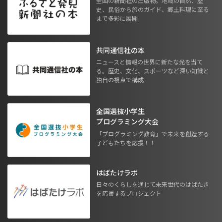
全国の新聞社の出版物。地域の自然、歴
史、民俗から旅のガイド、郷土料理に至る
まで多彩に展開
共同通信社の本
ニュースと情報の世界に新たな光を当て
る。歴史、文化、スポーツなど深い知識と
独自の視点で構成
全国選抜小学生
プログラミング大会
「プログラミング教育」で未来を創造する
子どもたちを応援！！
はばたけラボ
日々のくらしを通じて未来世代のはばたき
を応援するプロジェクト