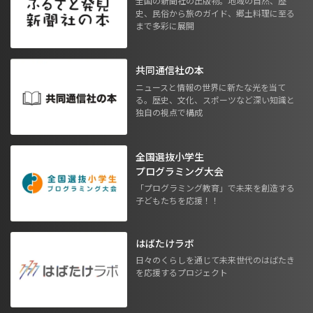
全国の新聞社の出版物。地域の自然、歴
史、民俗から旅のガイド、郷土料理に至る
まで多彩に展開
共同通信社の本
ニュースと情報の世界に新たな光を当て
る。歴史、文化、スポーツなど深い知識と
独自の視点で構成
全国選抜小学生
プログラミング大会
「プログラミング教育」で未来を創造する
子どもたちを応援！！
はばたけラボ
日々のくらしを通じて未来世代のはばたき
を応援するプロジェクト