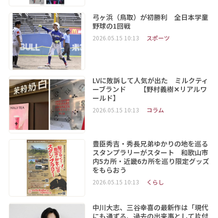
弓ヶ浜（鳥取）が初勝利 全日本学童
野球の1回戦
2026.05.15 10:13
スポーツ
LVに敗訴して人気が出た ミルクティ
ーブランド 【野村義樹✕リアルワ
ールド】
2026.05.15 10:13
コラム
豊臣秀吉・秀長兄弟ゆかりの地を巡る
スタンプラリーがスタート 和歌山市
内5カ所・近畿6カ所を巡り限定グッズ
をもらおう
2026.05.15 10:13
くらし
中川大志、三谷幸喜の最新作は「現代
にも通ずる、過去の出来事として片付