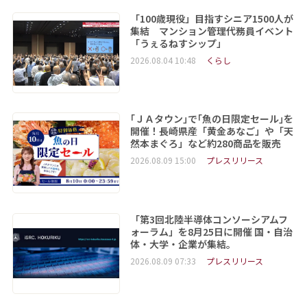
「100歳現役」目指すシニア1500人が
集結 マンション管理代務員イベント
「うぇるねすシップ」
2026.08.04 10:48
くらし
｢ＪＡタウン｣で｢魚の日限定セール｣を
開催！長崎県産「黄金あなご」や「天
然本まぐろ」など約280商品を販売
2026.08.09 15:00
プレスリリース
「第3回北陸半導体コンソーシアムフ
ォーラム」を8月25日に開催 国・自治
体・大学・企業が集結。
2026.08.09 07:33
プレスリリース