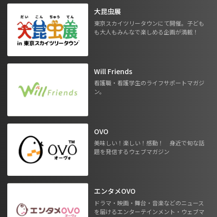
大昆虫展
東京スカイツリータウンにて開催。子ども
も大人もみんなで楽しめる企画が満載！
Will Friends
看護職・看護学生のライフサポートマガジ
ン。
OVO
美味しい！楽しい！感動！ 身近で旬な話
題を発信するウェブマガジン
エンタメOVO
ドラマ・映画・舞台・音楽などのニュース
を届けるエンターテインメント・ウェブマ