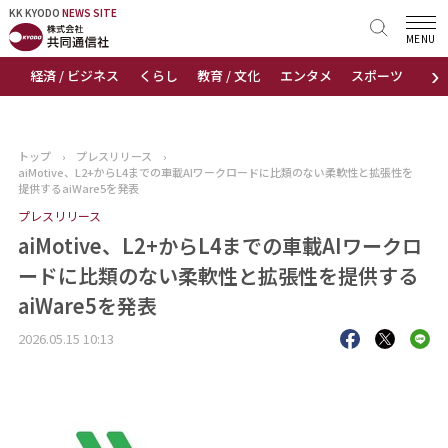
KK KYODO
KK KYODO
NEWS SITE
NEWS SITE
MENU
›
経済 / ビジネス
くらし
教育 / 文化
エンタメ
スポーツ
地
トップページ
お知らせ
トップ
›
プレスリリース
›
aiMotive、L2+からL4までの車載AIワークロードに比類のない柔軟性と拡張性を
ニュース
提供するaiWare5を発表
プレスリリース
おすすめコンテンツ
aiMotive、L2+からL4までの車載AIワークロ
ードに比類のない柔軟性と拡張性を提供する
出版物
aiWare5を発表
会社概要
2026.05.15 10:13