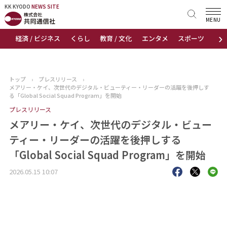
KK KYODO
KK KYODO
NEWS SITE
NEWS SITE
MENU
›
経済 / ビジネス
くらし
教育 / 文化
エンタメ
スポーツ
地
トップページ
お知らせ
トップ
›
プレスリリース
›
メアリー・ケイ、次世代のデジタル・ビューティー・リーダーの活躍を後押しす
ニュース
る「Global Social Squad Program」を開始
プレスリリース
おすすめコンテンツ
メアリー・ケイ、次世代のデジタル・ビュー
ティー・リーダーの活躍を後押しする
出版物
「Global Social Squad Program」を開始
会社概要
2026.05.15 10:07