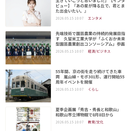
生きていこうと思いました」【インタ
ビュー】『あの星が降る丘で、君とま
た出会いたい。』
2026.05.15 10:07
エンタメ
先端技術で園芸農業の持続的発展目指
す 久留米工業大学が「ふくおか未来
型園芸農業創出コンソーシアム」参画
2026.05.15 10:07
経済/ビジネス
55年間、京の街を走り続けてきた車
両 嵐山線・モボ301形、運行開始55
周年イベントを開催
2026.05.15 10:07
くらし
夏季企画展「秀吉・秀長と和歌山」
和歌山市立博物館で8月8日から
2026.05.15 10:07
教育/文化