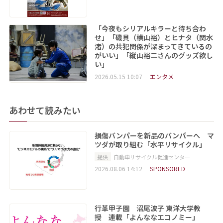
「今夜もシリアルキラーと待ち合わ
せ」「磯貝（横山裕）とヒナタ（関水
渚）の共犯関係が深まってきているの
がいい」「縦山裕二さんのグッズ欲し
い」
2026.05.15 10:07
エンタメ
あわせて読みたい
損傷バンパーを新品のバンパーへ マ
ツダが取り組む「水平リサイクル」
提供
自動車リサイクル促進センター
2026.08.06 14:12
SPONSORED
行革甲子園 沼尾波子 東洋大学教
授 連載「よんななエコノミー」