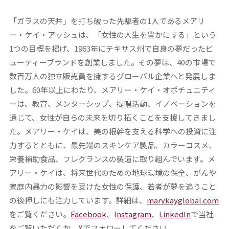
「ガラスの天井」を打ち破った先駆者の1人であるメアリ
ー・ケイ・アッシュは、「女性の人生を豊かにする」という
1つの目標を掲げ、1963年にテキサス州で自身の夢だったビ
ューティーブランドを創業しました。その夢は、40の市場で
数百万人の独立販売員を擁するグローバル企業へと発展しま
した。60年以上にわたり、メアリー・ケイ・オポチュニティ
ーは、教育、メンターシップ、提唱活動、イノベーションを
通じて、女性が自らの未来を切り拓くことを支援してきまし
た。メアリー・ケイは、美の根幹を支える科学への投資に注
力するとともに、最先端のスキンケア製品、カラーコスメ、
栄養補助食品、フレグランスの製造に取り組んでいます。メ
アリー・ケイは、将来世代のための地球環境の保全、がんや
家庭内暴力の影響を受けた女性の保護、若者が夢を追うこと
の後押しにも注力しています。詳細は、
marykayglobal.com
をご覧ください。
Facebook
、
Instagram
、
LinkedIn
で当社
をご覧いただくか、
X
でフォローしてください。