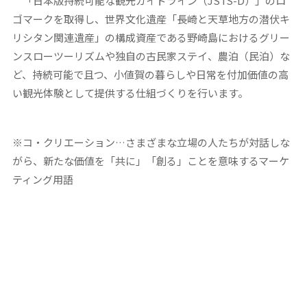
「日本版持続可能な観光ガイドライン（JSTS-D）」のロ
ゴマークを取得し、世界文化遺産「長崎と天草地方の潜伏キ
リシタン関連遺産」の構成資産である野崎島におけるグリー
ンスローツーリズムや独自の古民家ステイ、農泊（民泊）な
ど、持続可能で且つ、小値賀の暮らしや日常を付加価値の高
い観光体験として提供する仕組づくりを行います。
※コ・クリエーション…さまざまな立場の人たちが対話しな
がら、新たな価値を「共に」「創る」ことを意味するマーケ
ティング用語