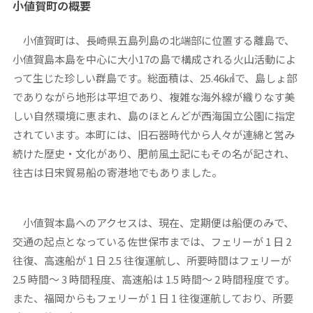
小値賀町の概要
小値賀町は、長崎県五島列島の北端部に位置する離島で、
小値賀島本島を中心に大小17の島で構成される火山活動によ
って生じた珍しい群島です。総面積は、25.46㎢で、島しょ部
でありながら地形は平坦であり、複雑な海外線が織りなす美
しい自然環境に恵まれ、島のほとんどが西海国立公園に指定
されています。本町には、旧石器時代から人々が連綿と営み
続けた歴史・文化があり、肥前風土記にもその名が記され、
往古は日宋貿易船の寄港地でもありました。
小値賀本島へのアクセスは、現在、定期便は船便のみで、
交通の起点となっている佐世保市までは、フェリーが 1 日 2
往復、高速船が 1 日 2.5 往復運航し、所要時間はフェリーが
2.5 時間～ 3 時間程度、高速船は 1.5 時間～ 2 時間程度です。
また、福岡からもフェリーが 1 日 1 往復運航しており、所要