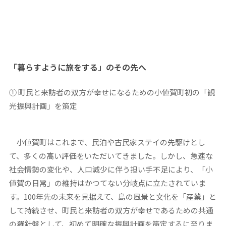
「暮らすように旅をする」のその先へ
① 町民と来訪者の双方が幸せになるための小値賀町初の「観
光振興計画」を策定
小値賀町はこれまで、民泊や古民家ステイの先駆けとし
て、多くの高い評価をいただいてきました。しかし、急速な
社会情勢の変化や、人口減少に伴う担い手不足により、「小
値賀の日常」の維持はかつてない分岐点に立たされていま
す。100年先の未来を見据えて、島の風景と文化を「産業」と
して持続させ、町民と来訪者の双方が幸せであるための共通
の羅針盤として、初めて明確な振興計画を策定するに至りま