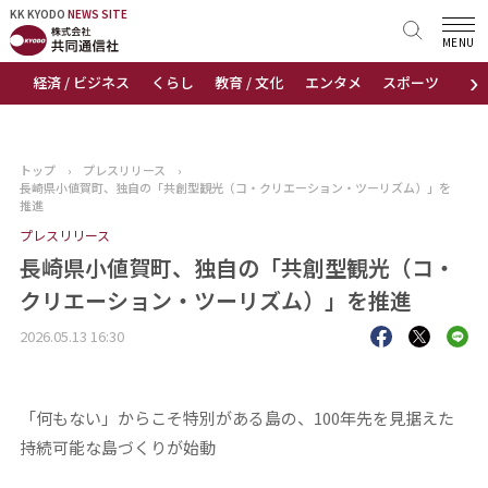
KK KYODO
KK KYODO
NEWS SITE
NEWS SITE
MENU
›
経済 / ビジネス
くらし
教育 / 文化
エンタメ
スポーツ
地
トップページ
お知らせ
トップ
›
プレスリリース
›
長崎県小値賀町、独自の「共創型観光（コ・クリエーション・ツーリズム）」を
ニュース
推進
プレスリリース
おすすめコンテンツ
長崎県小値賀町、独自の「共創型観光（コ・
クリエーション・ツーリズム）」を推進
出版物
2026.05.13 16:30
会社概要
「何もない」からこそ特別がある島の、100年先を見据えた
持続可能な島づくりが始動