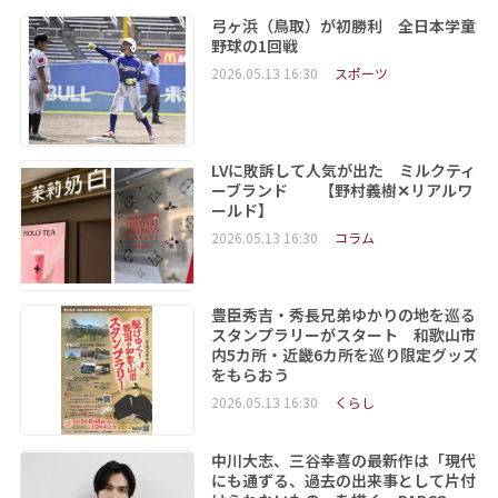
弓ヶ浜（鳥取）が初勝利 全日本学童
野球の1回戦
2026.05.13 16:30
スポーツ
LVに敗訴して人気が出た ミルクティ
ーブランド 【野村義樹✕リアルワ
ールド】
2026.05.13 16:30
コラム
豊臣秀吉・秀長兄弟ゆかりの地を巡る
スタンプラリーがスタート 和歌山市
内5カ所・近畿6カ所を巡り限定グッズ
をもらおう
2026.05.13 16:30
くらし
中川大志、三谷幸喜の最新作は「現代
にも通ずる、過去の出来事として片付