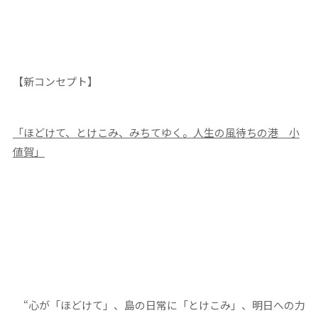
【新コンセプト】
「ほどけて、とけこみ、みちてゆく。人生の風待ちの港 小
値賀」
“心が
「ほどけて」
、島の日常に
「とけこみ」
、明日への力