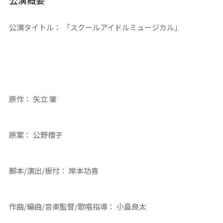
公演概要
公演タイトル： 「スクールアイドルミュージカル」
原作： 矢立 肇
原案： 公野櫻子
脚本/演出/振付： 岸本功喜
作曲/編曲/音楽監督/歌唱指導： 小島良太