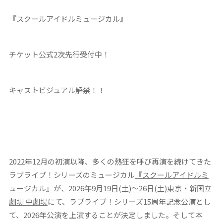
『スクールアイドルミュージカル』
チケット公式2次先行受付中！
キャストビジュアル解禁！！
2022年12月の初演以降、多くの熱狂を呼び再演を続けてきた
ラブライブ！シリーズのミュージカル
『スクールアイドルミ
ュージカル
』
が、
2026
年
9
月
19
日
(
土
)
～
26
日
(
土
)
東京・新国立
劇場 中劇場
にて、ラブライブ！シリーズ15周年記念公演とし
て、
2026
年公演を上演することが決定しました
。そして本