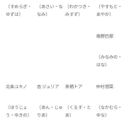
（すめらぎ・
（あさい・な
（わかつき・
（やすもと・
ゆずは）
なみ）
みすず）
あやか）
南野巴那
（みなみの・
はな）
北条ユキノ
杏 ジュリア
来栖トア
仲村悠菜
（ほうじょ
（あん・じゅ
（くるす・と
（なかむら・
う・ゆきの）
りあ）
あ）
ゆな）