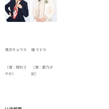
滝沢キョウカ
椿 マドカ
（演：岡村さ
（演：蒼乃夕
やか）
妃）