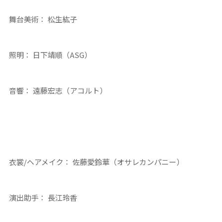
舞台美術： 松生紘子
照明： 日下靖順（ASG）
音響： 遠藤宏志（アコルト）
衣裳/ヘアメイク： 佐藤愛鈴華（オサレカンパニー）
演出助手： 長江玲香