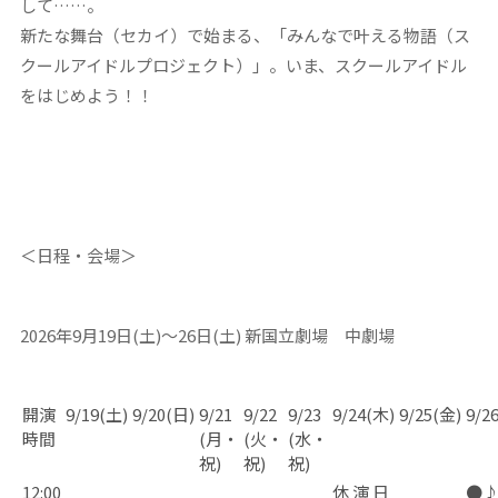
して……。
新たな舞台（セカイ）で始まる、「みんなで叶える物語（ス
クールアイドルプロジェクト）」。いま、スクールアイドル
をはじめよう！！
＜日程・会場＞
2026
年
9
月
19
日
(
土
)
～
26
日
(
土
)
新国立劇場 中劇場
開演
9/19(土)
9/20(日)
9/21
9/22
9/23
9/24(木)
9/25(金)
9/2
時間
(月・
(火・
(水・
祝)
祝)
祝)
12:00
休 演 日
●