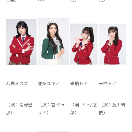
若槻ミスズ
北条ユキノ
来栖トア
来栖トア
（演：南野巴
（演：杏 ジュ
（演：仲村悠
（演：及川結
那）
リア）
菜）
依）