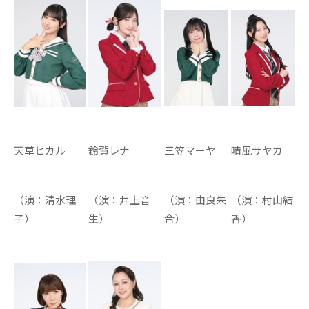
天草ヒカル
鈴賀レナ
三笠マーヤ
晴風サヤカ
（演：
清水理
（演：井上音
（演：由良朱
（演：村山結
子
）
生）
合）
香）