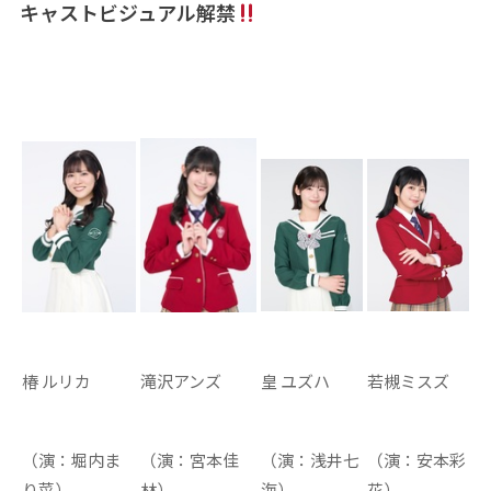
キャストビジュアル解禁
椿 ルリカ
滝沢アンズ
皇 ユズハ
若槻ミスズ
（演：堀内ま
（演：宮本佳
（演：浅井七
（演：安本彩
り菜）
林）
海）
花）