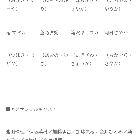
（みかさ・ま
（ゆら・あか
（はるかぜ・
（むらやま・
ーや）
り）
さやか）
ゆうか）
椿 マドカ
蒼乃夕妃
滝沢キョウカ
岡村さやか
（つばき・ま
（あおの・ゆ
（たきざわ・
（おかむら・
どか）
き）
きょうか）
さやか）
■アンサンブルキャスト
池田珠理／伊坂菜穂／加藤伊音／加藤凜桜／金井ひとみ／栗
本彩未／misaki／夏目桃佳