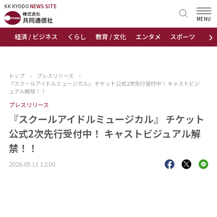
KK KYODO
KK KYODO
NEWS SITE
NEWS SITE
MENU
›
経済 / ビジネス
くらし
教育 / 文化
エンタメ
スポーツ
地
トップページ
お知らせ
トップ
›
プレスリリース
›
『スクールアイドルミュージカル』 チケット公式2次先行受付中！ キャストビジ
ニュース
ュアル解禁！！
プレスリリース
おすすめコンテンツ
『スクールアイドルミュージカル』 チケット
公式2次先行受付中！ キャストビジュアル解
出版物
禁！！
会社概要
2026.05.11 12:00