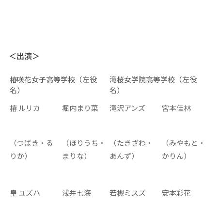
＜出演＞
椿咲花女子高等学校（左役
滝桜女学院高等学校（左役
名）
名）
椿 ルリカ
堀内まり菜
滝沢アンズ
宮本佳林
（つばき・る
（ほりうち・
（たきざわ・
（みやもと・
りか）
まりな）
あんず）
かりん）
皇 ユズハ
浅井七海
若槻ミスズ
安本彩花