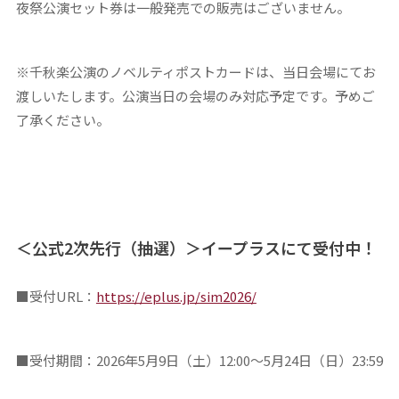
夜祭公演セット券は一般発売での販売はございません。
※千秋楽公演のノベルティポストカードは、当日会場にてお
渡しいたします。公演当日の会場のみ対応予定です。予めご
了承ください。
＜公式
2
次先行（抽選）＞
イープラスにて受付中！
■
受付
URL
：
https://eplus.jp/sim2026/
■
受付期間：
2026
年
5
月
9
日（土）
12:00
～
5
月
24
日（日）
23:59