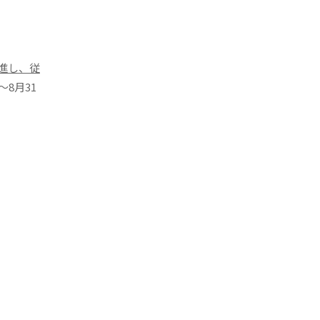
進し、従
8月31