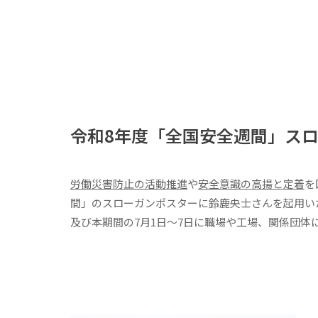
令和8年度「全国安全週間」ス
労働災害防止の活動推進
や
安全意識の高揚と定着
を
間」のスローガンポスターに鈴鹿央士さんを起用いた
及び本期間の7月1日〜7日に職場や工場、関係団体