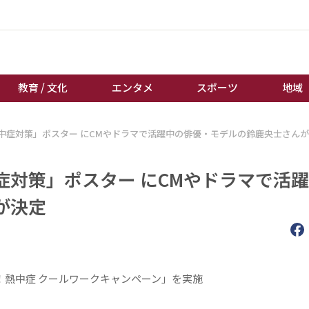
教育 / 文化
エンタメ
スポーツ
地域
中症対策」ポスター にCMやドラマで活躍中の俳優・モデルの鈴鹿央士さん
経済 / ビジネス
誰もが輝いて働く社会へ
くらし
天皇杯サッカー
症対策」ポスター にCMやドラマで活
教育 / 文化
オートレース
が決定
エンタメ
競輪
スポーツ
ボートレース
地域
棋王戦
キーパーソン
女流本因坊戦
！熱中症 クールワークキャンペーン」を実施