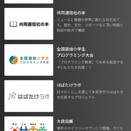
共同通信社の本
ニュースと情報の世界に新たな光を当て
る。歴史、文化、スポーツなど深い知識と
独自の視点で構成
全国選抜小学生
プログラミング大会
「プログラミング教育」で未来を創造する
子どもたちを応援！！
はばたけラボ
日々のくらしを通じて未来世代のはばたき
を応援するプロジェクト
大昆虫展
東京スカイツリータウンにて開催。子ども