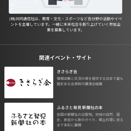
(株)共同通信社は、教育・文化・スポーツなど各分野の活動やイベ
ントを主催しています。一緒に未来社会を創り上げていく参加企
業を募集しています。
関連イベント・サイト
きさらぎ会
情報収集と交流の場を提供する日本で最も
歴史ある会員制の講演会組織
ふるさと発見 新聞社の本
全国の新聞社の出版物。地域の自然、歴
史、民俗から旅のガイド、郷土料理に至る
まで多彩に展開