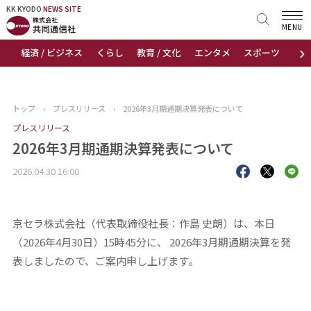
KK KYODO
KK KYODO
NEWS SITE
NEWS SITE
MENU
›
経済 / ビジネス
くらし
教育 / 文化
エンタメ
スポーツ
地
トップページ
お知らせ
トップ
›
プレスリリース
›
2026年3月期通期決算発表について
ニュース
プレスリリース
2026年3月期通期決算発表について
おすすめコンテンツ
2026.04.30 16:00
出版物
京セラ株式会社（代表取締役社長：作島 史朗）は、本日
会社概要
（2026年4月30日）15時45分に、 2026年3月期通期決算を発
表しましたので、ご案内申し上げます。