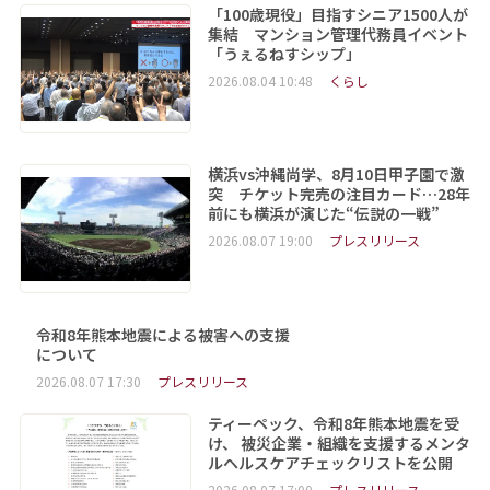
「100歳現役」目指すシニア1500人が
集結 マンション管理代務員イベント
「うぇるねすシップ」
2026.08.04 10:48
くらし
横浜vs沖縄尚学、8月10日甲子園で激
突 チケット完売の注目カード…28年
前にも横浜が演じた“伝説の一戦”
2026.08.07 19:00
プレスリリース
令和8年熊本地震による被害への支援
について
2026.08.07 17:30
プレスリリース
ティーペック、令和8年熊本地震を受
け、 被災企業・組織を支援するメンタ
ルヘルスケアチェックリストを公開
2026.08.07 17:00
プレスリリース