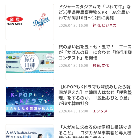
ドジャースタジアムで「いわて牛」な
ど岩手県産農畜産物をPR JA全農い
わてが8月10日～12日に実施
2026.04.30 16:00
経済/ビジネス
旅の思い出を五・七・五で！ エース
が「かばんの日」に合わせ「旅行川柳
コンテスト」を開催
2026.04.30 16:00
教育/文化
【K-POPもKドラマも深読みしたら韓
国が見えた】＃韓国人はなぜ「呼称整
理」をするのか、「脱出おひとり島」
が映す韓国社会
2026.04.30 16:00
エンタメ
「人がAIに求めるのは信頼し相談でき
ること」 ロジカがAI事業者と導入機
関の共通指針案を策定へ