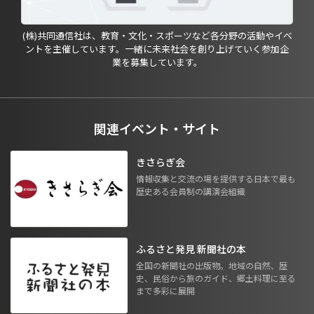
(株)共同通信社は、教育・文化・スポーツなど各分野の活動やイベ
ントを主催しています。一緒に未来社会を創り上げていく参加企
業を募集しています。
関連イベント・サイト
きさらぎ会
情報収集と交流の場を提供する日本で最も
歴史ある会員制の講演会組織
ふるさと発見 新聞社の本
全国の新聞社の出版物。地域の自然、歴
史、民俗から旅のガイド、郷土料理に至る
まで多彩に展開