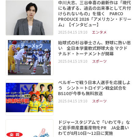
中川大志、三谷幸喜の最新作は「現代
にも通ずる、過去の出来事として片付
けられないもの」を描く PARCO
PRODUCE 2026「アメリカン・ドリー
ム」【インタビュー】
2025.04.15 19:10
エンタメ
始球式の杉谷拳士さん、野球に熱い思
い 全日本学童軟式野球大会 マクド
ナルド・トーナメントが開幕
2025.04.15 19:10
スポーツ
ベルギーで戦う日本人選手を応援しよ
う シント＝トロイデン戦全試合を
BS10が今季も無料放送
2025.04.15 19:10
スポーツ
ドジャースタジアムで「いわて牛」な
ど岩手県産農畜産物をPR JA全農い
わてが8月10日～12日に実施