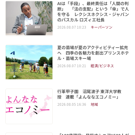
AIは「手段」、最終責任は「人間の判
断」 「法の支配」という「傘」で人
を守る レクシスネクシス・ジャパン
のパスカル ロズィエ社長
2026.08.07 10:23
キーパーソン
夏の苗場が夏のアクティビティー拡充
へ 四季の各魅力を創出プリンスホテ
ル・苗場スキー場
2026.08.07 10:21
経済/ビジネス
行革甲子園 沼尾波子 東洋大学教
授 連載「よんななエコノミー」
2026.08.05 16:36
地域