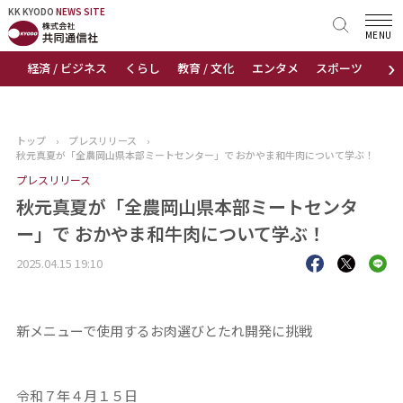
KK KYODO
KK KYODO
NEWS SITE
NEWS SITE
MENU
›
経済 / ビジネス
くらし
教育 / 文化
エンタメ
スポーツ
地
トップページ
お知らせ
トップ
›
プレスリリース
›
秋元真夏が「全農岡山県本部ミートセンター」で おかやま和牛肉について学ぶ！
ニュース
プレスリリース
秋元真夏が「全農岡山県本部ミートセンタ
おすすめコンテンツ
ー」で おかやま和牛肉について学ぶ！
出版物
2025.04.15 19:10
会社概要
新メニューで使用するお肉選びとたれ開発に挑戦
令和７年４月１５日