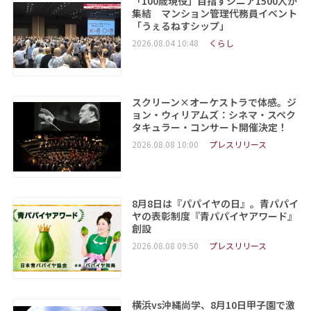
「100歳現役」目指すシニア1500人が
集結 マンション管理代務員イベント
「うぇるねすシップ」
2026.08.04 10:48
くらし
スクリーン×オーケストラで体感。ジ
ョン・ウィリアムズ：シネマ・スペク
タキュラー・コンサート開催決定！
2026.08.08 10:00
プレスリリース
8月8日は『パパイヤの日』。青パパイ
ヤの表彰制度『青パパイヤアワード』
創設
2026.08.08 09:50
プレスリリース
横浜vs沖縄尚学、8月10日甲子園で激