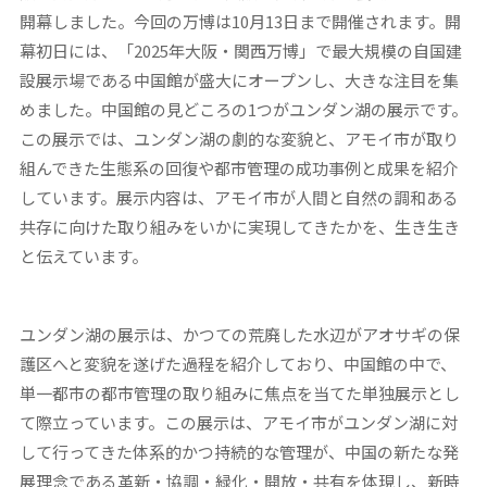
開幕しました。今回の万博は10月13日まで開催されます。開
幕初日には、「2025年大阪・関西万博」で最大規模の自国建
設展示場である中国館が盛大にオープンし、大きな注目を集
めました。中国館の見どころの1つがユンダン湖の展示です。
この展示では、ユンダン湖の劇的な変貌と、アモイ市が取り
組んできた生態系の回復や都市管理の成功事例と成果を紹介
しています。展示内容は、アモイ市が人間と自然の調和ある
共存に向けた取り組みをいかに実現してきたかを、生き生き
と伝えています。
ユンダン湖の展示は、かつての荒廃した水辺がアオサギの保
護区へと変貌を遂げた過程を紹介しており、中国館の中で、
単一都市の都市管理の取り組みに焦点を当てた単独展示とし
て際立っています。この展示は、アモイ市がユンダン湖に対
して行ってきた体系的かつ持続的な管理が、中国の新たな発
展理念である革新・協調・緑化・開放・共有を体現し、新時