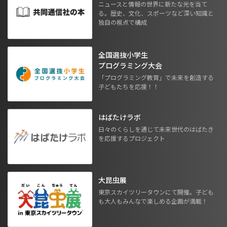
ニュースと情報の世界に新たな光を当て
る。歴史、文化、スポーツなど深い知識と
独自の視点で構成
全国選抜小学生
プログラミング大会
「プログラミング教育」で未来を創造する
子どもたちを応援！！
はばたけラボ
日々のくらしを通じて未来世代のはばたき
を応援するプロジェクト
大昆虫展
東京スカイツリータウンにて開催。子ども
も大人もみんなで楽しめる企画が満載！