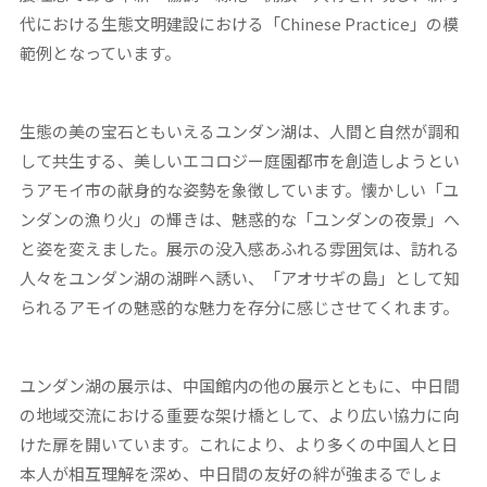
代における生態文明建設における「Chinese Practice」の模
範例となっています。
生態の美の宝石ともいえるユンダン湖は、人間と自然が調和
して共生する、美しいエコロジー庭園都市を創造しようとい
うアモイ市の献身的な姿勢を象徴しています。懐かしい「ユ
ンダンの漁り火」の輝きは、魅惑的な「ユンダンの夜景」へ
と姿を変えました。展示の没入感あふれる雰囲気は、訪れる
人々をユンダン湖の湖畔へ誘い、「アオサギの島」として知
られるアモイの魅惑的な魅力を存分に感じさせてくれます。
ユンダン湖の展示は、中国館内の他の展示とともに、中日間
の地域交流における重要な架け橋として、より広い協力に向
けた扉を開いています。これにより、より多くの中国人と日
本人が相互理解を深め、中日間の友好の絆が強まるでしょ