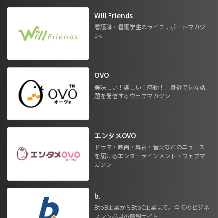
Will Friends
看護職・看護学生のライフサポートマガジ
ン。
OVO
美味しい！楽しい！感動！ 身近で旬な話
題を発信するウェブマガジン
エンタメOVO
ドラマ・映画・舞台・音楽などのニュース
を届けるエンターテインメント・ウェブマ
ガジン
b.
BtoB企業からBtoC企業まで。全てのビジネ
スマン必見の情報サイト