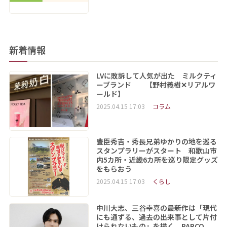
新着情報
LVに敗訴して人気が出た ミルクティ
ーブランド 【野村義樹✕リアルワ
ールド】
2025.04.15 17:03
コラム
豊臣秀吉・秀長兄弟ゆかりの地を巡る
スタンプラリーがスタート 和歌山市
内5カ所・近畿6カ所を巡り限定グッズ
をもらおう
2025.04.15 17:03
くらし
中川大志、三谷幸喜の最新作は「現代
にも通ずる、過去の出来事として片付
けられないもの」を描く PARCO