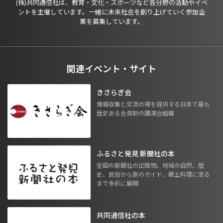
(株)共同通信社は、教育・文化・スポーツなど各分野の活動やイベ
ントを主催しています。一緒に未来社会を創り上げていく参加企
業を募集しています。
関連イベント・サイト
きさらぎ会
情報収集と交流の場を提供する日本で最も
歴史ある会員制の講演会組織
ふるさと発見 新聞社の本
全国の新聞社の出版物。地域の自然、歴
史、民俗から旅のガイド、郷土料理に至る
まで多彩に展開
共同通信社の本