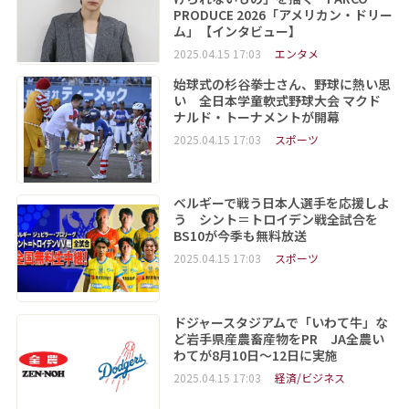
PRODUCE 2026「アメリカン・ドリー
ム」【インタビュー】
2025.04.15 17:03
エンタメ
始球式の杉谷拳士さん、野球に熱い思
い 全日本学童軟式野球大会 マクド
ナルド・トーナメントが開幕
2025.04.15 17:03
スポーツ
ベルギーで戦う日本人選手を応援しよ
う シント＝トロイデン戦全試合を
BS10が今季も無料放送
2025.04.15 17:03
スポーツ
ドジャースタジアムで「いわて牛」な
ど岩手県産農畜産物をPR JA全農い
わてが8月10日～12日に実施
2025.04.15 17:03
経済/ビジネス