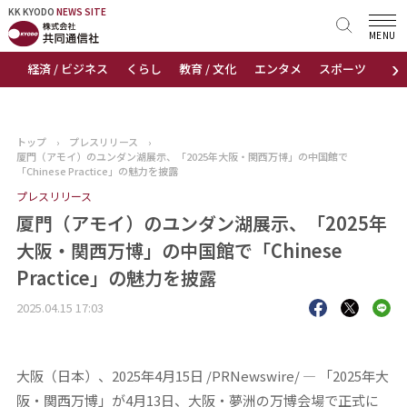
KK KYODO
KK KYODO
NEWS SITE
NEWS SITE
MENU
›
経済 / ビジネス
くらし
教育 / 文化
エンタメ
スポーツ
地
トップページ
お知らせ
トップ
›
プレスリリース
›
厦門（アモイ）のユンダン湖展示、「2025年大阪・関西万博」の中国館で
ニュース
「Chinese Practice」の魅力を披露
プレスリリース
おすすめコンテンツ
厦門（アモイ）のユンダン湖展示、「2025年
大阪・関西万博」の中国館で「Chinese
出版物
Practice」の魅力を披露
会社概要
2025.04.15 17:03
大阪（日本）、2025年4月15日 /PRNewswire/ — 「2025年大
阪・関西万博」が4月13日、大阪・夢洲の万博会場で正式に