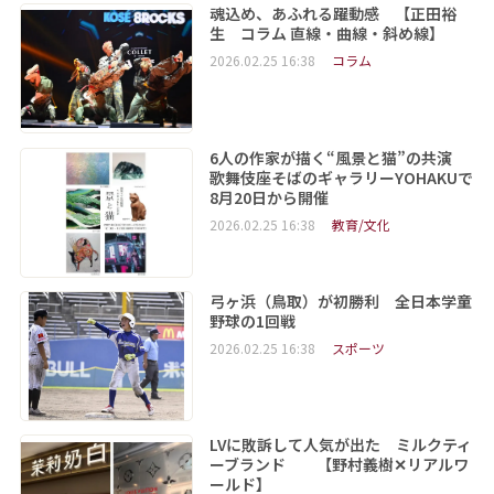
魂込め、あふれる躍動感 【正田裕
生 コラム 直線・曲線・斜め線】
2026.02.25 16:38
コラム
6人の作家が描く“風景と猫”の共演
歌舞伎座そばのギャラリーYOHAKUで
8月20日から開催
2026.02.25 16:38
教育/文化
弓ヶ浜（鳥取）が初勝利 全日本学童
野球の1回戦
2026.02.25 16:38
スポーツ
LVに敗訴して人気が出た ミルクティ
ーブランド 【野村義樹✕リアルワ
ールド】