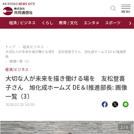
KK KYODO
KK KYODO
NEWS SITE
NEWS SITE
MENU
›
経済 / ビジネス
くらし
教育 / 文化
エンタメ
スポーツ
地
トップページ
お知らせ
トップ
›
経済/ビジネス
›
大切な人が未来を描き働ける場を 友松登喜子さん 旭化成ホームズ DE＆I推進部
ニュース
長
›
画像一覧（3）
経済/ビジネス
おすすめコンテンツ
大切な人が未来を描き働ける場を 友松登喜
出版物
子さん 旭化成ホームズ DE＆I推進部長: 画像
一覧（3）
会社概要
2026.02.25 16:38
3
/
5