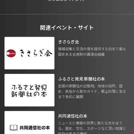
関連イベント・サイト
きさらぎ会
情報収集と交流の場を提供する日本で最も
歴史ある会員制の講演会組織
ふるさと発見 新聞社の本
全国の新聞社の出版物。地域の自然、歴
史、民俗から旅のガイド、郷土料理に至る
まで多彩に展開
共同通信社の本
ニュースと情報の世界に新たな光を当て
る。歴史、文化、スポーツなど深い知識と
独自の視点で構成