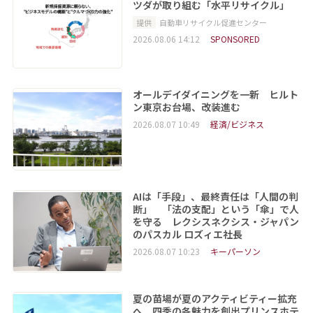
ツダが取り組む「水平リサイクル」
提供
自動車リサイクル促進センター
2026.08.06 14:12
SPONSORED
オールデイダイニングを一新 ヒルト
ン東京お台場、改装進む
2026.08.07 10:49
経済/ビジネス
AIは「手段」、最終責任は「人間の判
断」 「法の支配」という「傘」で人
を守る レクシスネクシス・ジャパン
のパスカル ロズィエ社長
2026.08.07 10:23
キーパーソン
夏の苗場が夏のアクティビティー拡充
へ 四季の各魅力を創出プリンスホテ