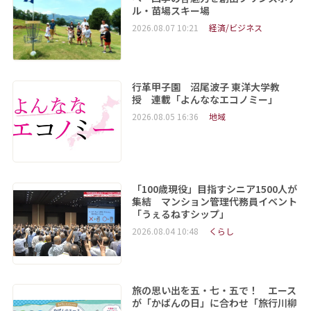
ル・苗場スキー場
2026.08.07 10:21
経済/ビジネス
行革甲子園 沼尾波子 東洋大学教
授 連載「よんななエコノミー」
2026.08.05 16:36
地域
「100歳現役」目指すシニア1500人が
集結 マンション管理代務員イベント
「うぇるねすシップ」
2026.08.04 10:48
くらし
旅の思い出を五・七・五で！ エース
が「かばんの日」に合わせ「旅行川柳