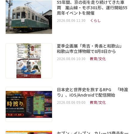
55年間、京の街を走り続けてきた車
両 嵐山線・モボ301形、運行開始55
周年イベントを開催
2026.08.06 11:30
くらし
夏季企画展「秀吉・秀長と和歌山」
和歌山市立博物館で8月8日から
2026.08.06 10:30
教育/文化
日本史と世界史を旅するRPG 「時渡
り」、iOS/Androidで配信開始
2026.08.06 09:00
教育/文化
セブン‐イレブン、カレー15商品を一