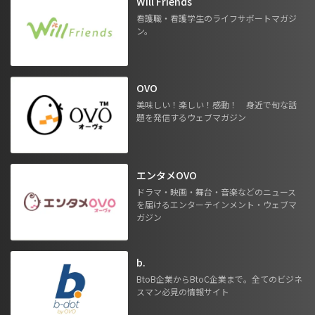
Will Friends
看護職・看護学生のライフサポートマガジ
ン。
OVO
美味しい！楽しい！感動！ 身近で旬な話
題を発信するウェブマガジン
エンタメOVO
ドラマ・映画・舞台・音楽などのニュース
を届けるエンターテインメント・ウェブマ
ガジン
b.
BtoB企業からBtoC企業まで。全てのビジネ
スマン必見の情報サイト