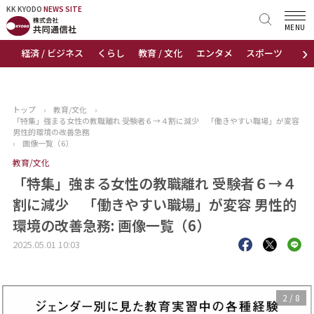
KK KYODO
KK KYODO
NEWS SITE
NEWS SITE
MENU
›
経済 / ビジネス
くらし
教育 / 文化
エンタメ
スポーツ
地
トップページ
お知らせ
トップ
›
教育/文化
›
「特集」強まる女性の教職離れ 受験者６→４割に減少 「働きやすい職場」が変容
ニュース
男性的環境の改善急務
›
画像一覧（6）
教育/文化
おすすめコンテンツ
「特集」強まる女性の教職離れ 受験者６→４
出版物
割に減少 「働きやすい職場」が変容 男性的
環境の改善急務: 画像一覧（6）
会社概要
2025.05.01 10:03
3
/
8