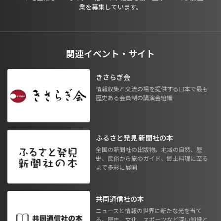
業を募集しています。
関連イベント・サイト
きさらぎ会
情報収集と交流の場を提供する日本で最も
歴史ある会員制の講演会組織
ふるさと発見 新聞社の本
全国の新聞社の出版物。地域の自然、歴
史、民俗から旅のガイド、郷土料理に至る
まで多彩に展開
共同通信社の本
ニュースと情報の世界に新たな光を当て
る。歴史、文化、スポーツなど深い知識と