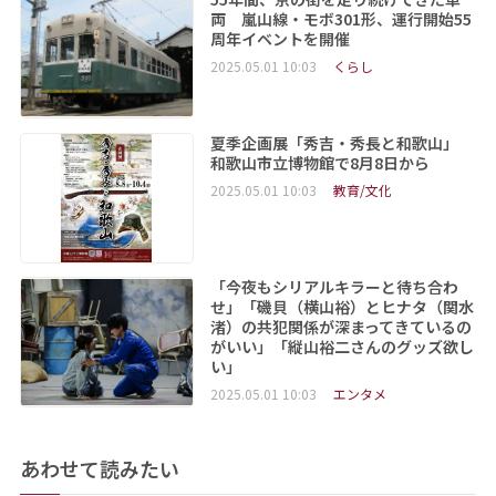
両 嵐山線・モボ301形、運行開始55
周年イベントを開催
2025.05.01 10:03
くらし
夏季企画展「秀吉・秀長と和歌山」
和歌山市立博物館で8月8日から
2025.05.01 10:03
教育/文化
「今夜もシリアルキラーと待ち合わ
せ」「磯貝（横山裕）とヒナタ（関水
渚）の共犯関係が深まってきているの
がいい」「縦山裕二さんのグッズ欲し
い」
2025.05.01 10:03
エンタメ
あわせて読みたい