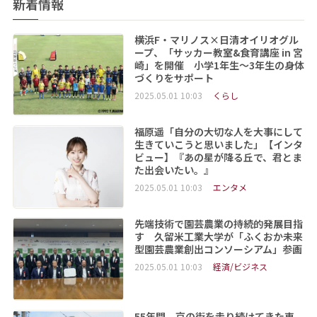
新着情報
横浜F・マリノス×日清オイリオグル
ープ、「サッカー教室&食育講座 in 宮
崎」を開催 小学1年生～3年生の身体
づくりをサポート
2025.05.01 10:03
くらし
福原遥「自分の大切な人を大事にして
生きていこうと思いました」【インタ
ビュー】『あの星が降る丘で、君とま
た出会いたい。』
2025.05.01 10:03
エンタメ
先端技術で園芸農業の持続的発展目指
す 久留米工業大学が「ふくおか未来
型園芸農業創出コンソーシアム」参画
2025.05.01 10:03
経済/ビジネス
55年間、京の街を走り続けてきた車