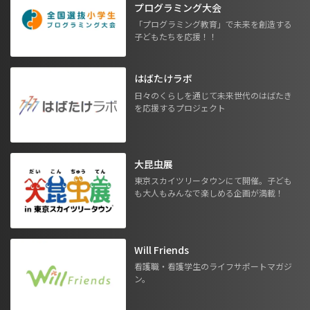
プログラミング大会
「プログラミング教育」で未来を創造する
子どもたちを応援！！
はばたけラボ
日々のくらしを通じて未来世代のはばたき
を応援するプロジェクト
大昆虫展
東京スカイツリータウンにて開催。子ども
も大人もみんなで楽しめる企画が満載！
Will Friends
看護職・看護学生のライフサポートマガジ
ン。