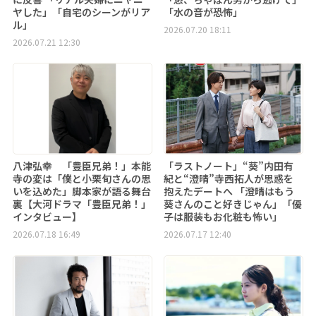
ヤした」「自宅のシーンがリア
「水の音が恐怖」
ル」
2026.07.20 18:11
2026.07.21 12:30
八津弘幸 「豊臣兄弟！」本能
「ラストノート」“葵”内田有
寺の変は「僕と小栗旬さんの思
紀と“澄晴”寺西拓人が思惑を
いを込めた」脚本家が語る舞台
抱えたデートへ 「澄晴はもう
裏【大河ドラマ「豊臣兄弟！」
葵さんのこと好きじゃん」「優
インタビュー】
子は服装もお化粧も怖い」
2026.07.18 16:49
2026.07.17 12:40