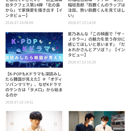
台タクフェス第14弾 「北の島
稲垣吾郎「鈴鹿くんのラップは
から」で家族愛を描き出す【イ
注目。熱い鈴鹿くんを見てほし
ンタビュー】
い」
2026.07.24 08:00
2026.07.23 14:50
星乃あんな「この映画で「ザ・
Ｊホラー」の魅力を思う存分に
感じてほしいと思います」『だ
ぁれかさんとアソぼ？』【イン
タビュー】
2026.07.23 10:20
【K-POPもKドラマも深読みし
たら韓国が見えた】＃「オディ
ソパンマリヤ」、なぜKドラマ
のケンカは「タメ口」から始ま
るのか
2026.07.23 14:31