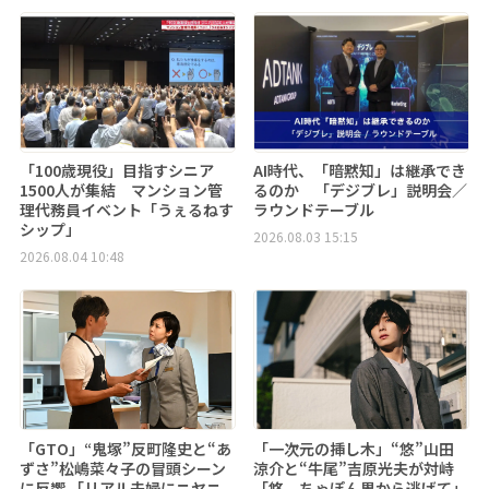
「100歳現役」目指すシニア
AI時代、「暗黙知」は継承でき
1500人が集結 マンション管
るのか 「デジブレ」説明会／
理代務員イベント「うぇるねす
ラウンドテーブル
シップ」
2026.08.03 15:15
2026.08.04 10:48
「GTO」“鬼塚”反町隆史と“あ
「一次元の挿し木」“悠”山田
ずさ”松嶋菜々子の冒頭シーン
涼介と“牛尾”吉原光夫が対峙
に反響 「リアル夫婦にニヤニ
「悠、ちゃぽん男から逃げて」