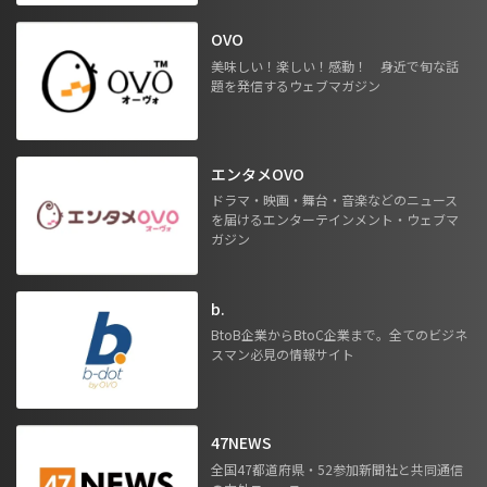
OVO
美味しい！楽しい！感動！ 身近で旬な話
題を発信するウェブマガジン
エンタメOVO
ドラマ・映画・舞台・音楽などのニュース
を届けるエンターテインメント・ウェブマ
ガジン
b.
BtoB企業からBtoC企業まで。全てのビジネ
スマン必見の情報サイト
47NEWS
全国47都道府県・52参加新聞社と共同通信