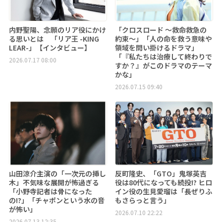
内野聖陽、念願のリア役にかけ
「クロスロード ～救命救急の
る思いとは 「リア王 -KING
約束～」「人の命を救う意味や
LEAR-」【インタビュー】
領域を問い掛けるドラマ」
「『私たちは治療して終わりで
2026.07.17 08:00
すか？』がこのドラマのテーマ
かな」
2026.07.15 09:40
山田涼介主演の「一次元の挿し
反町隆史、「GTO」鬼塚英吉
木」不気味な展開が怖過ぎる
役は80代になっても続投!? ヒロ
「小野寺記者は骨になった
イン役の生見愛瑠は「長ぜりふ
の!?」「チャポンという水の音
もさらっと言う」
が怖い」
2026.07.10 22:22
2026.07.13 12:35