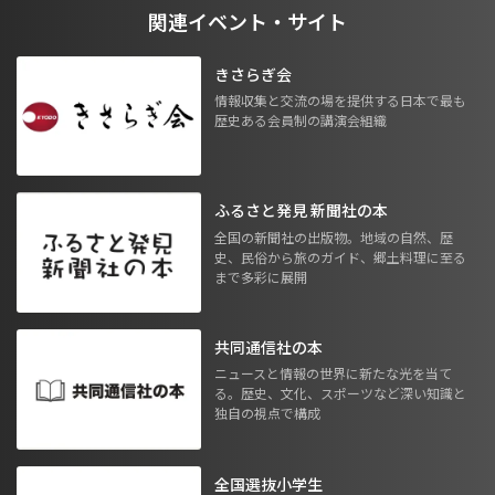
関連イベント・サイト
きさらぎ会
情報収集と交流の場を提供する日本で最も
歴史ある会員制の講演会組織
ふるさと発見 新聞社の本
全国の新聞社の出版物。地域の自然、歴
史、民俗から旅のガイド、郷土料理に至る
まで多彩に展開
共同通信社の本
ニュースと情報の世界に新たな光を当て
る。歴史、文化、スポーツなど深い知識と
独自の視点で構成
全国選抜小学生