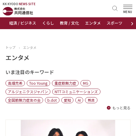
KK KYODO
KK KYODO
NEWS SITE
NEWS SITE
MENU
›
経済 / ビジネス
くらし
教育 / 文化
エンタメ
スポーツ
地
トップページ
お知らせ
トップ
›
エンタメ
ニュース
エンタメ
おすすめコンテンツ
いま注目のキーワード
高畑充希
Too Young
重症筋無力症
MG
出版物
アルジェニクスジャパン
NTTコミュニケーションズ
全国筋無力症友の会
b.dot
愛知
AI
熊本
会社概要
もっと見る