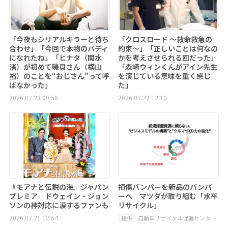
「今夜もシリアルキラーと待ち
「クロスロード ～救命救急の
合わせ」「今回で本物のバディ
約束～」「正しいことは何なの
になれたね」「ヒナタ（関水
かを考えさせられる回だった」
渚）が初めて磯貝さん（横山
「森崎ウィンくんがアイン先生
裕）のことを“おじさん”って呼
を演じている意味を重く感じ
ばなかった」
た」
2026.07.23 09:58
2026.07.22 12:10
『モアナと伝説の海』ジャパン
損傷バンパーを新品のバンパ
プレミア ドウェイン・ジョン
ーへ マツダが取り組む「水平
ソンの神対応に涙するファンも
リサイクル」
2026.07.21 12:54
提供
自動車リサイクル促進センター