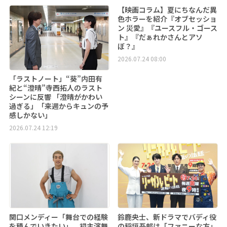
【映画コラム】夏にちなんだ異
色ホラーを紹介『オブセッショ
ン 災愛』『ユースフル・ゴース
ト』『だぁれかさんとアソ
ぼ？』
2026.07.24 08:00
「ラストノート」“葵”内田有
紀と“澄晴”寺西拓人のラスト
シーンに反響 「澄晴がかわい
過ぎる」「来週からキュンの予
感しかない」
2026.07.24 12:19
関口メンディー「舞台での経験
鈴鹿央士、新ドラマでバディ役
を積んでいきたい」 初主演舞
の稲垣吾郎は「ファニーな方」