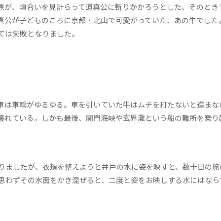
原が、頃合いを見計らって道真公に斬りかかろうとした、そのとき
真公が子どものころに京都・北山で可愛がっていた、あの牛でした
ては失敗となりました。
。
車は車輪がゆるゆる。車を引いていた牛はムチを打たないと進まな
壊れている。しかも最後、関門海峡や玄界灘という船の難所を乗り
りましたが、衣類を整えようと井戸の水に姿を映すと、数十日の旅
思わずその水面をかき混ぜると、二度と姿をお映しする水にはなら