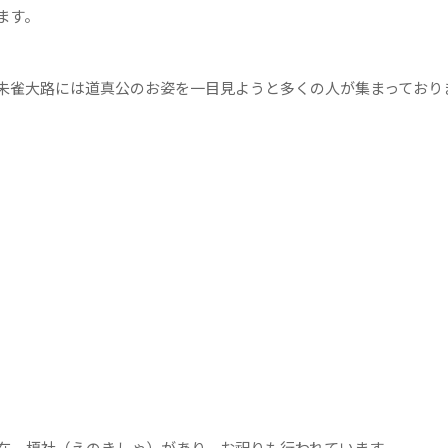
ます。
朱雀大路には道真公のお姿を一目見ようと多くの人が集まっており
在、榎社（えのきしゃ）があり、お祀りも行われています。