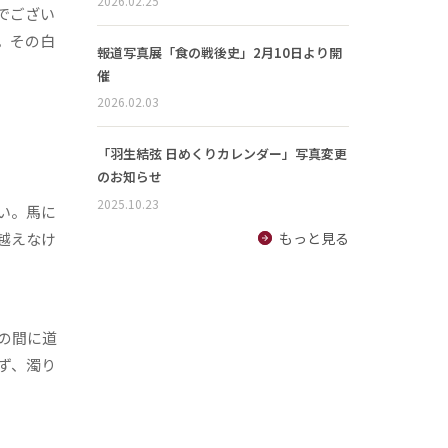
2026.02.25
でござい
。その白
報道写真展「食の戦後史」2月10日より開
催
2026.02.03
「羽生結弦 日めくりカレンダー」写真変更
のお知らせ
2025.10.23
い。馬に
越えなけ
もっと見る
の間に道
ず、濁り