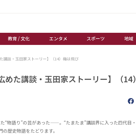
教育 / 文化
エンタメ
スポーツ
地域
た講談・玉田家ストーリー】（14）梅は飛び
経済 / ビジネス
誰もが輝いて働く社会へ
くらし
天皇杯サッカー
広めた講談・玉田家ストーリー】（14
教育 / 文化
オートレース
エンタメ
競輪
スポーツ
ボートレース
地域
棋王戦
キーパーソン
女流本因坊戦
にさせた“物語り”の芸があった——。“たまたま”講談界に入った四代目
門の歴史物語をたどります。