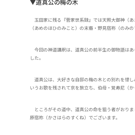
▼道真公の梅の木
玉田家に残る『菅家世系録』では天照大御神（あ
（あめのほひのみこと）の末裔・野見宿祢（のみの
今回の神道講釈は、道真公の前半生の御物語はあ
した。
道真公は、大好きな自邸の梅の木との別れを惜し
いうお歌を残されて京を旅立ち、伯母・覚寿尼（か
ところがその道中、道真公の命を狙う者がおりま
原宿祢（かさはらのすくね）でございます。