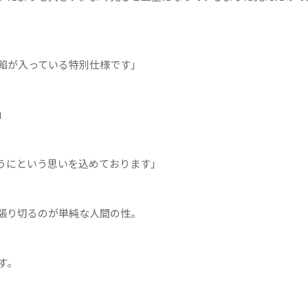
餡が入っている特別仕様です」
」
うにという思いを込めております」
張り切るのが単純な人間の性。
す。