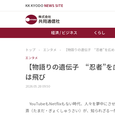
KK KYODO
NEWS SITE
経済 / ビジネス
くらし
トップ
›
エンタメ
›
【物語りの遺伝子 “忍者”を広め
トップページ
エンタメ
お知らせ
【物語りの遺伝子 “忍者”を
は飛び
2026.05.28 09:50
YouTubeもNetflixもない時代、人々を夢中
斎（たまだ・ぎょくしゅうさい）が、知られざる一