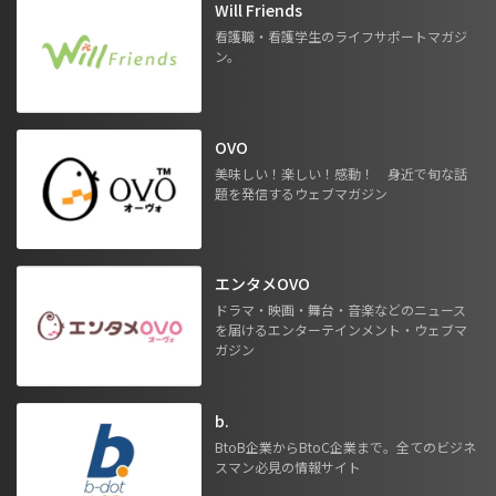
Will Friends
看護職・看護学生のライフサポートマガジ
ン。
OVO
美味しい！楽しい！感動！ 身近で旬な話
題を発信するウェブマガジン
エンタメOVO
ドラマ・映画・舞台・音楽などのニュース
を届けるエンターテインメント・ウェブマ
ガジン
b.
BtoB企業からBtoC企業まで。全てのビジネ
スマン必見の情報サイト