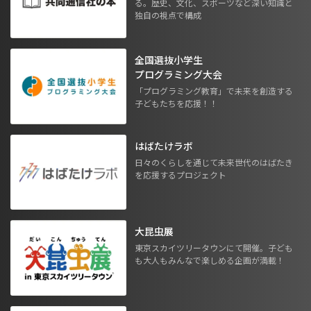
る。歴史、文化、スポーツなど深い知識と
独自の視点で構成
全国選抜小学生
プログラミング大会
「プログラミング教育」で未来を創造する
子どもたちを応援！！
はばたけラボ
日々のくらしを通じて未来世代のはばたき
を応援するプロジェクト
大昆虫展
東京スカイツリータウンにて開催。子ども
も大人もみんなで楽しめる企画が満載！