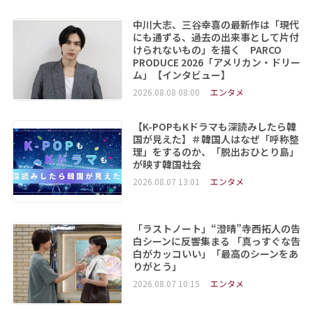
中川大志、三谷幸喜の最新作は「現代
にも通ずる、過去の出来事として片付
けられないもの」を描く PARCO
PRODUCE 2026「アメリカン・ドリー
ム」【インタビュー】
2026.08.08 08:00
エンタメ
【K-POPもKドラマも深読みしたら韓
国が見えた】＃韓国人はなぜ「呼称整
理」をするのか、「脱出おひとり島」
が映す韓国社会
2026.08.07 13:01
エンタメ
「ラストノート」“澄晴”寺西拓人の告
白シーンに反響集まる 「真っすぐな告
白がカッコいい」「最高のシーンをあ
りがとう」
2026.08.07 10:15
エンタメ