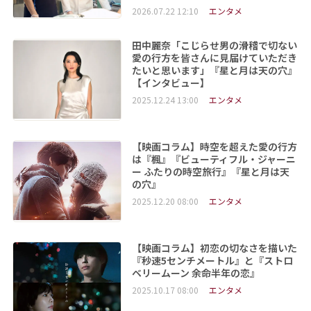
2026.07.22 12:10
エンタメ
田中麗奈「こじらせ男の滑稽で切ない
愛の行方を皆さんに見届けていただき
たいと思います」『星と月は天の穴』
【インタビュー】
2025.12.24 13:00
エンタメ
【映画コラム】時空を超えた愛の行方
は『楓』『ビューティフル・ジャーニ
ー ふたりの時空旅行』『星と月は天
の穴』
2025.12.20 08:00
エンタメ
【映画コラム】初恋の切なさを描いた
『秒速5センチメートル』と『ストロ
ベリームーン 余命半年の恋』
2025.10.17 08:00
エンタメ