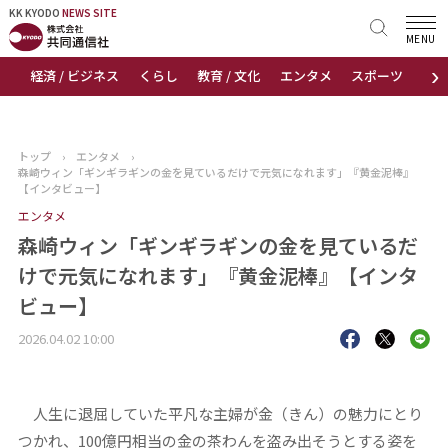
KK KYODO
KK KYODO
NEWS SITE
NEWS SITE
MENU
›
経済 / ビジネス
くらし
教育 / 文化
エンタメ
スポーツ
地
トップページ
お知らせ
トップ
›
エンタメ
›
森崎ウィン「ギンギラギンの金を見ているだけで元気になれます」『黄金泥棒』
ニュース
【インタビュー】
エンタメ
おすすめコンテンツ
森崎ウィン「ギンギラギンの金を見ているだ
けで元気になれます」『黄金泥棒』【インタ
出版物
ビュー】
会社概要
2026.04.02 10:00
人生に退屈していた平凡な主婦が金（きん）の魅力にとり
つかれ、100億円相当の金の茶わんを盗み出そうとする姿を