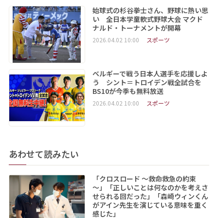
始球式の杉谷拳士さん、野球に熱い思
い 全日本学童軟式野球大会 マクド
ナルド・トーナメントが開幕
2026.04.02 10:00
スポーツ
ベルギーで戦う日本人選手を応援しよ
う シント＝トロイデン戦全試合を
BS10が今季も無料放送
2026.04.02 10:00
スポーツ
あわせて読みたい
「クロスロード ～救命救急の約束
～」「正しいことは何なのかを考えさ
せられる回だった」「森崎ウィンくん
がアイン先生を演じている意味を重く
感じた」