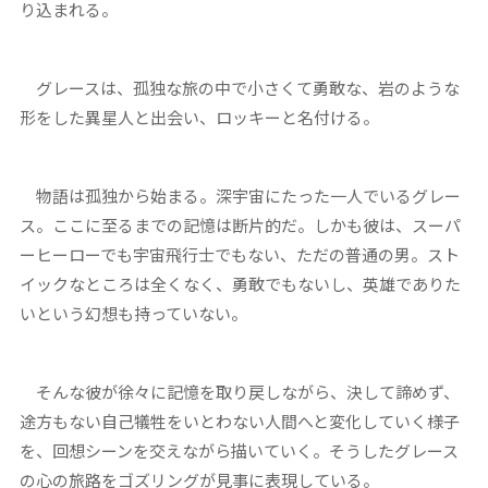
り込まれる。
グレースは、孤独な旅の中で小さくて勇敢な、岩のような
形をした異星人と出会い、ロッキーと名付ける。
物語は孤独から始まる。深宇宙にたった一人でいるグレー
ス。ここに至るまでの記憶は断片的だ。しかも彼は、スーパ
ーヒーローでも宇宙飛行士でもない、ただの普通の男。スト
イックなところは全くなく、勇敢でもないし、英雄でありた
いという幻想も持っていない。
そんな彼が徐々に記憶を取り戻しながら、決して諦めず、
途方もない自己犠牲をいとわない人間へと変化していく様子
を、回想シーンを交えながら描いていく。そうしたグレース
の心の旅路をゴズリングが見事に表現している。