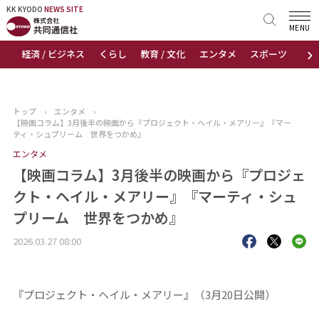
KK KYODO
KK KYODO
NEWS SITE
NEWS SITE
MENU
›
経済 / ビジネス
くらし
教育 / 文化
エンタメ
スポーツ
地
トップページ
お知らせ
トップ
›
エンタメ
›
【映画コラム】3月後半の映画から『プロジェクト・ヘイル・メアリー』『マー
ニュース
ティ・シュプリーム 世界をつかめ』
エンタメ
おすすめコンテンツ
【映画コラム】3月後半の映画から『プロジェ
クト・ヘイル・メアリー』『マーティ・シュ
出版物
プリーム 世界をつかめ』
会社概要
2026.03.27 08:00
『プロジェクト・ヘイル・メアリー』（3月20日公開）