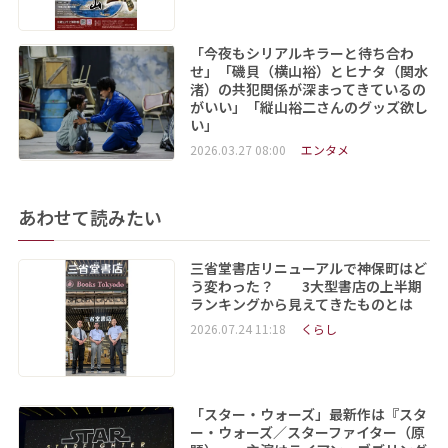
「今夜もシリアルキラーと待ち合わ
せ」「磯貝（横山裕）とヒナタ（関水
渚）の共犯関係が深まってきているの
がいい」「縦山裕二さんのグッズ欲し
い」
2026.03.27 08:00
エンタメ
あわせて読みたい
三省堂書店リニューアルで神保町はど
う変わった？ 3大型書店の上半期
ランキングから見えてきたものとは
2026.07.24 11:18
くらし
「スター・ウォーズ」最新作は『スタ
ー・ウォーズ／スターファイター（原