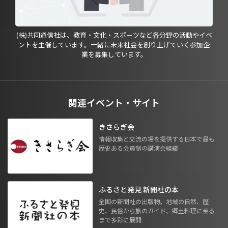
(株)共同通信社は、教育・文化・スポーツなど各分野の活動やイベ
ントを主催しています。一緒に未来社会を創り上げていく参加企
業を募集しています。
関連イベント・サイト
きさらぎ会
情報収集と交流の場を提供する日本で最も
歴史ある会員制の講演会組織
ふるさと発見 新聞社の本
全国の新聞社の出版物。地域の自然、歴
史、民俗から旅のガイド、郷土料理に至る
まで多彩に展開