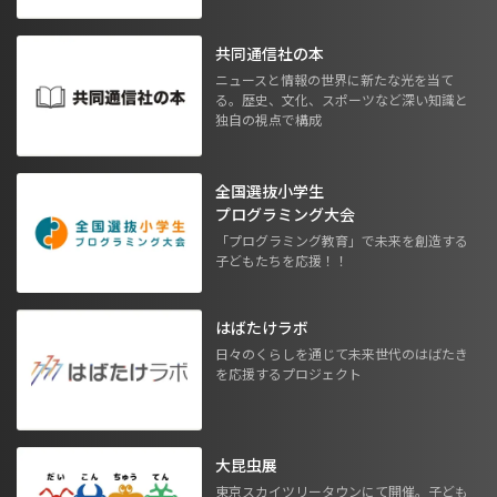
共同通信社の本
ニュースと情報の世界に新たな光を当て
る。歴史、文化、スポーツなど深い知識と
独自の視点で構成
全国選抜小学生
プログラミング大会
「プログラミング教育」で未来を創造する
子どもたちを応援！！
はばたけラボ
日々のくらしを通じて未来世代のはばたき
を応援するプロジェクト
大昆虫展
東京スカイツリータウンにて開催。子ども