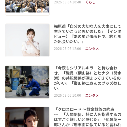
2026.08.04 10:48
くらし
福原遥「自分の大切な人を大事にして
生きていこうと思いました」【インタ
ビュー】『あの星が降る丘で、君とま
た出会いたい。』
2026.08.06 12:00
エンタメ
「今夜もシリアルキラーと待ち合わ
せ」「磯貝（横山裕）とヒナタ（関水
渚）の共犯関係が深まってきているの
がいい」「縦山裕二さんのグッズ欲し
い」
2026.08.06 10:00
エンタメ
「クロスロード ～救命救急の約束
～」「人間関係、特に人を指導するの
はすごく難しいと感じた」「船越英一
郎さんが『刑事面に似ていると言われ