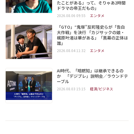
たことがある』って、そりゃあ2時間
ドラマの帝王だもの」
2026.08.06 09:55
エンタメ
「GTO」“鬼塚”反町隆史らが「告白
大作戦」を決行 「カジサックの娘・
梶原叶渚は華がある」「黒幕の正体は
誰」
2026.08.04 11:32
エンタメ
AI時代、「暗黙知」は継承できるの
か 「デジブレ」説明会／ラウンドテ
ーブル
2026.08.03 15:15
経済/ビジネス