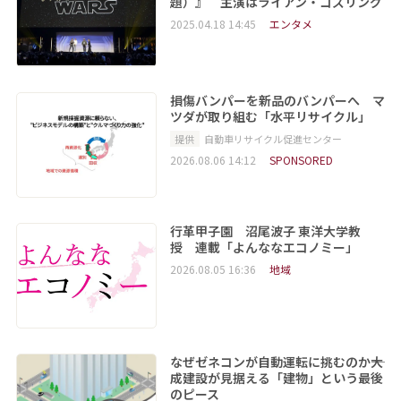
題）』 主演はライアン・ゴズリング
2025.04.18 14:45
エンタメ
損傷バンパーを新品のバンパーへ マ
ツダが取り組む「水平リサイクル」
提供
自動車リサイクル促進センター
2026.08.06 14:12
SPONSORED
行革甲子園 沼尾波子 東洋大学教
授 連載「よんななエコノミー」
2026.08.05 16:36
地域
なぜゼネコンが自動運転に挑むのか――大
成建設が見据える「建物」という最後
のピース