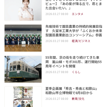
ビュー】『あの星が降る丘で、君とま
た出会いたい。』
2026.03.27 08:00
エンタメ
先端技術で園芸農業の持続的発展目指
す 久留米工業大学が「ふくおか未来
型園芸農業創出コンソーシアム」参画
2026.03.27 08:00
経済/ビジネス
55年間、京の街を走り続けてきた車
両 嵐山線・モボ301形、運行開始55
周年イベントを開催
2026.03.27 08:00
くらし
夏季企画展「秀吉・秀長と和歌山」
和歌山市立博物館で8月8日から
2026.03.27 08:00
教育/文化