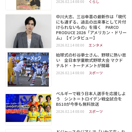
2026.02.14 08:00
くらし
中川大志、三谷幸喜の最新作は「現代
にも通ずる、過去の出来事として片付
けられないもの」を描く PARCO
PRODUCE 2026「アメリカン・ドリー
ム」【インタビュー】
2026.02.14 08:00
エンタメ
始球式の杉谷拳士さん、野球に熱い思
い 全日本学童軟式野球大会 マクド
ナルド・トーナメントが開幕
2026.02.14 08:00
スポーツ
ベルギーで戦う日本人選手を応援しよ
う シント＝トロイデン戦全試合を
BS10が今季も無料放送
2026.02.14 08:00
スポーツ
ドジャースタジアムで「いわて牛」な