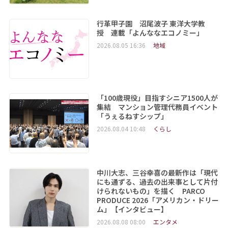
行革甲子園 沼尾波子 東洋大学教
授 連載「よんななエコノミー」
2026.08.05 16:36
地域
「100歳現役」目指すシニア1500人が
集結 マンション管理代務員イベント
「うぇるねすシップ」
2026.08.04 10:48
くらし
中川大志、三谷幸喜の最新作は「現代
にも通ずる、過去の出来事として片付
けられないもの」を描く PARCO
PRODUCE 2026「アメリカン・ドリー
ム」【インタビュー】
2026.08.08 08:00
エンタメ