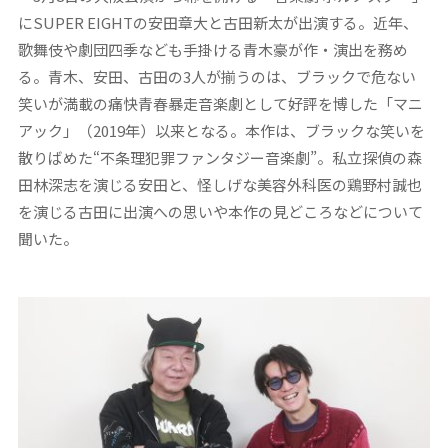
にSUPER EIGHTの安田章大と古田新太が出演する。近年、
歌舞伎や劇団四季なども手掛ける青木豪が作・演出を務め
る。青木、安田、古田の3人が揃うのは、ブラックで危ない
笑いが満載の痛快青春暴走音楽劇として好評を博した「マニ
アック」（2019年）以来となる。本作は、ブラックな笑いを
散りばめた“不条理犯罪ファンタジー音楽劇”。私立探偵の森
田林深志を演じる安田と、怪しげな美容外科医の鶏野村誠也
を演じる古田に出演への思いや本作の見どころなどについて
聞いた。