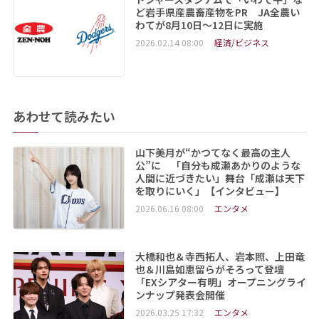
ど岩手県産農畜産物をPR JA全農い
わてが8月10日～12日に実施
2026.02.14 08:00
経済/ビジネス
あわせて読みたい
山下美月が“かつてなく最高の主人
公”に 「自分も成瀬あかりのような
人間に近づきたい」舞台「成瀬は天下
を取りにいく」【インタビュー】
2026.06.16 08:00
エンタメ
大橋和也＆寺西拓人、岩本照、上田竜
也＆川島如恵留らがそろって登壇
「EXシアター有明」オープニングライ
ンナップ発表会開催
2026.03.25 17:32
エンタメ