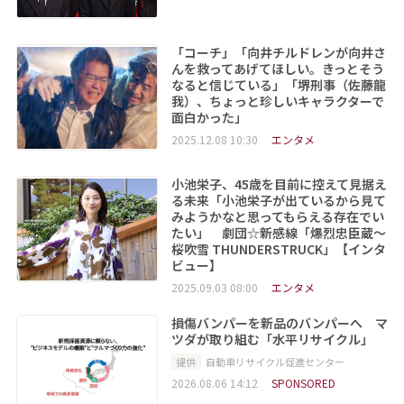
「コーチ」「向井チルドレンが向井さ
んを救ってあげてほしい。きっとそう
なると信じている」「堺刑事（佐藤龍
我）、ちょっと珍しいキャラクターで
面白かった」
2025.12.08 10:30
エンタメ
小池栄子、45歳を目前に控えて見据え
る未来「小池栄子が出ているから見て
みようかなと思ってもらえる存在でい
たい」 劇団☆新感線「爆烈忠臣蔵〜
桜吹雪 THUNDERSTRUCK」【インタ
ビュー】
2025.09.03 08:00
エンタメ
損傷バンパーを新品のバンパーへ マ
ツダが取り組む「水平リサイクル」
提供
自動車リサイクル促進センター
2026.08.06 14:12
SPONSORED