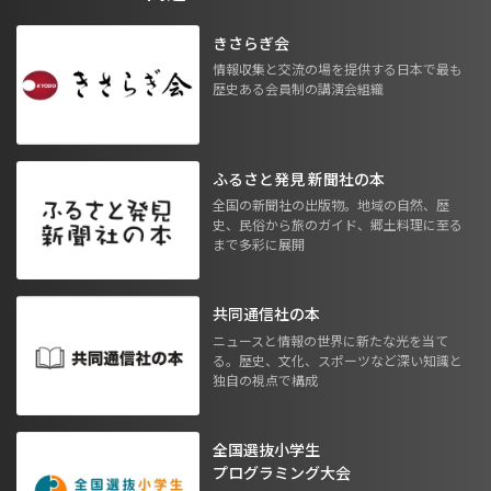
きさらぎ会
情報収集と交流の場を提供する日本で最も
歴史ある会員制の講演会組織
ふるさと発見 新聞社の本
全国の新聞社の出版物。地域の自然、歴
史、民俗から旅のガイド、郷土料理に至る
まで多彩に展開
共同通信社の本
ニュースと情報の世界に新たな光を当て
る。歴史、文化、スポーツなど深い知識と
独自の視点で構成
全国選抜小学生
プログラミング大会