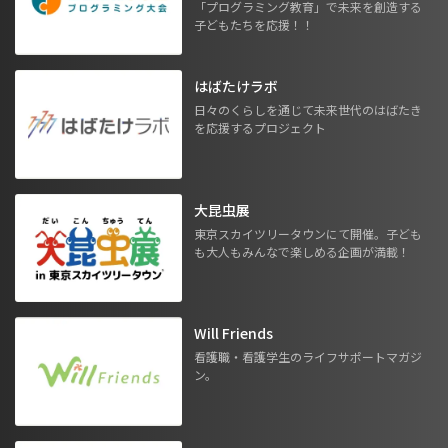
「プログラミング教育」で未来を創造する
子どもたちを応援！！
はばたけラボ
日々のくらしを通じて未来世代のはばたき
を応援するプロジェクト
大昆虫展
東京スカイツリータウンにて開催。子ども
も大人もみんなで楽しめる企画が満載！
Will Friends
看護職・看護学生のライフサポートマガジ
ン。