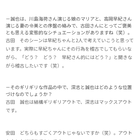
－誠也は、川島海荷さん演じる
娘の
マリア
と、高岡早紀さん
演じる妻の
令美
との序盤の絡みで、古田さんにとってご褒美
とも思える変態的なシチュエーションがありますね（笑）。
古田
そのシーンは早紀ちゃんと2人で考えていこうと思って
います。実際に早紀ちゃんにその行為を稽古でしてもらいな
がら、「どう？ どう？ 早紀さん的にはどう？」と聞きな
がら稽古したいです（笑）。
－そのギリギリな作品の中で、
深志
と
誠也
はどのような位置
づけなのでしょうか？
古田
誠也は結構ギリギリアウトで、深志はマックスアウト
です。
安田
どちらもすごくアウトじゃないですか（笑）。アウト