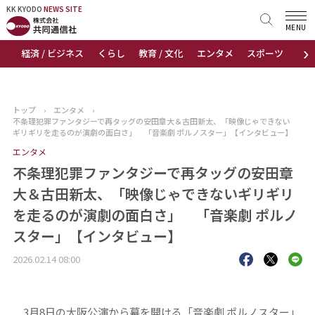
KK KYODO
KK KYODO
NEWS SITE
NEWS SITE
MENU
›
経済 / ビジネス
くらし
教育 / 文化
エンタメ
スポーツ
地
トップページ
お知らせ
トップ
›
エンタメ
›
不条理犯罪ファンタジーで再タッグの安田章大＆古田新太、「映像じゃできない
ニュース
ギリギリを走るのが演劇の面白さ」 「音楽劇 ポルノスター」【インタビュー】
エンタメ
おすすめコンテンツ
不条理犯罪ファンタジーで再タッグの安田章
大＆古田新太、「映像じゃできないギリギリ
出版物
を走るのが演劇の面白さ」 「音楽劇 ポルノ
スター」【インタビュー】
会社概要
2026.02.14 08:00
3月8日の大阪公演から幕を開ける「音楽劇 ポルノスター」