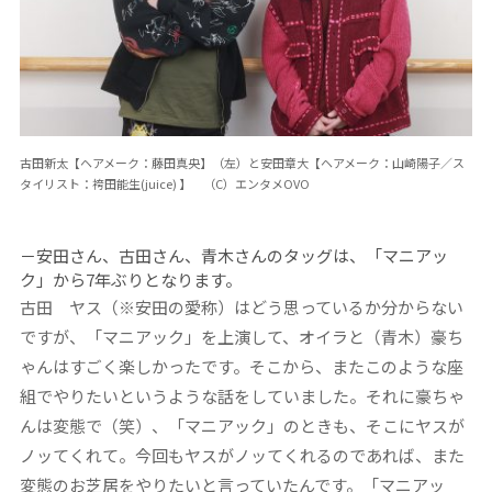
古田新太【ヘアメーク：藤田真央】（左）と安田章大【ヘアメーク：山崎陽子／ス
タイリスト：袴田能生(juice) 】 （C）エンタメOVO
－安田さん、古田さん、青木さんのタッグは、「マニアッ
ク」から7
年ぶりとなります。
古田
ヤス（※安田の愛称）はどう思っているか分からない
ですが、「マニアック」を上演して、オイラと（青木）豪ち
ゃんはすごく楽しかったです。そこから、またこのような座
組でやりたいというような話をしていました。それに豪ちゃ
んは変態で（笑）、「マニアック」のときも、そこにヤスが
ノッてくれて。今回もヤスがノッてくれるのであれば、また
変態のお芝居をやりたいと言っていたんです。「マニアッ