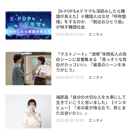
【K-POPもKドラマも深読みしたら韓
国が見えた】＃韓国人はなぜ「呼称整
理」をするのか、「脱出おひとり島」
が映す韓国社会
2026.08.07 13:01
エンタメ
「ラストノート」“澄晴”寺西拓人の告
白シーンに反響集まる 「真っすぐな告
白がカッコいい」「最高のシーンをあ
りがとう」
2026.08.07 10:15
エンタメ
福原遥「自分の大切な人を大事にして
生きていこうと思いました」【インタ
ビュー】『あの星が降る丘で、君とま
た出会いたい。』
2026.08.06 12:00
エンタメ