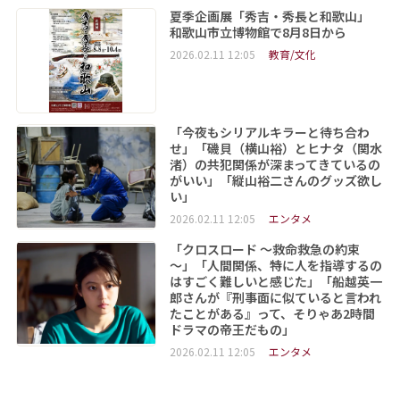
夏季企画展「秀吉・秀長と和歌山」
和歌山市立博物館で8月8日から
2026.02.11 12:05
教育/文化
「今夜もシリアルキラーと待ち合わ
せ」「磯貝（横山裕）とヒナタ（関水
渚）の共犯関係が深まってきているの
がいい」「縦山裕二さんのグッズ欲し
い」
2026.02.11 12:05
エンタメ
「クロスロード ～救命救急の約束
～」「人間関係、特に人を指導するの
はすごく難しいと感じた」「船越英一
郎さんが『刑事面に似ていると言われ
たことがある』って、そりゃあ2時間
ドラマの帝王だもの」
2026.02.11 12:05
エンタメ