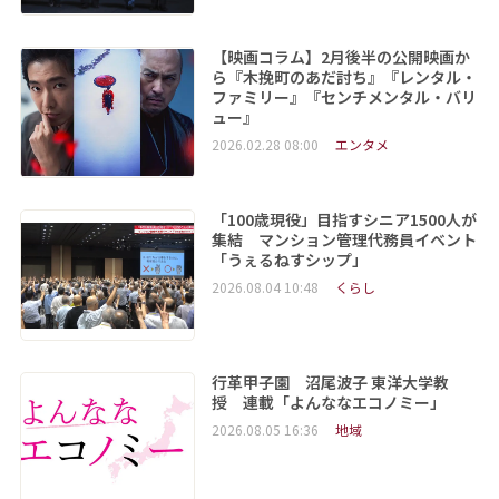
【映画コラム】2月後半の公開映画か
ら『木挽町のあだ討ち』『レンタル・
ファミリー』『センチメンタル・バリ
ュー』
2026.02.28 08:00
エンタメ
「100歳現役」目指すシニア1500人が
集結 マンション管理代務員イベント
「うぇるねすシップ」
2026.08.04 10:48
くらし
行革甲子園 沼尾波子 東洋大学教
授 連載「よんななエコノミー」
2026.08.05 16:36
地域