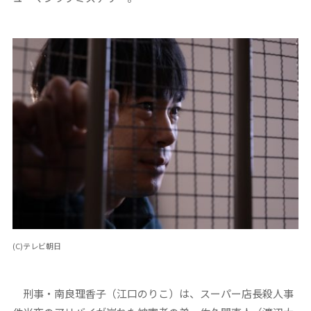
(C)テレビ朝日
刑事・南良理香子（江口のりこ）は、スーパー店長殺人事