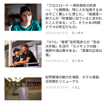
「クロスロード ～救命救急の約束
～」「人間関係、特に人を指導するの
はすごく難しいと感じた」「船越英一
郎さんが『刑事面に似ていると言われ
たことがある』って、そりゃあ2時間
ドラマの帝王だもの」
2026.08.06 09:55
エンタメ
「GTO」“鬼塚”反町隆史らが「告白
大作戦」を決行 「カジサックの娘・
梶原叶渚は華がある」「黒幕の正体は
誰」
2026.08.04 11:32
エンタメ
紀伊勝浦の魅力を堪能 ホテル浦島、
日昇館をリニューアル
2026.08.03 09:41
くらし