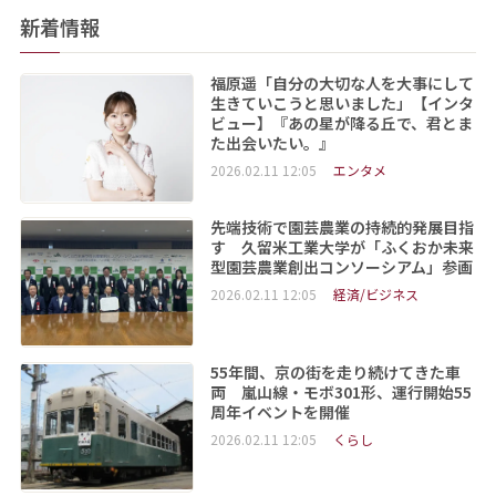
新着情報
福原遥「自分の大切な人を大事にして
生きていこうと思いました」【インタ
ビュー】『あの星が降る丘で、君とま
た出会いたい。』
2026.02.11 12:05
エンタメ
先端技術で園芸農業の持続的発展目指
す 久留米工業大学が「ふくおか未来
型園芸農業創出コンソーシアム」参画
2026.02.11 12:05
経済/ビジネス
55年間、京の街を走り続けてきた車
両 嵐山線・モボ301形、運行開始55
周年イベントを開催
2026.02.11 12:05
くらし