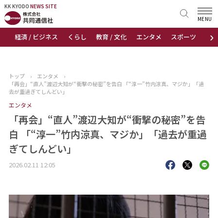
KK KYODO
KK KYODO
NEWS SITE
NEWS SITE
MENU
›
経済 / ビジネス
くらし
教育 / 文化
エンタメ
スポーツ
地
トップページ
お知らせ
トップ
›
エンタメ
›
「再会」“直人”渡辺大知が“衝撃の秘密”を告白 「“淳一”竹内涼真、マジか」「過
ニュース
去が重過ぎてしんどい」
エンタメ
おすすめコンテンツ
「再会」“直人”渡辺大知が“衝撃の秘密”を告
白 「“淳一”竹内涼真、マジか」「過去が重過
出版物
ぎてしんどい」
会社概要
2026.02.11 12:05