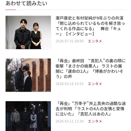
あわせて読みたい
瀬戸康史と有村架純が9年ぶりの共演
「閉じ込められているものを解き放っ
てくれる作品になる」 舞台「キュ
ー」【インタビュー】
2026.07.31 08:00
エンタメ
「再会」最終回 “真犯人”の裏の顔に
衝撃「まさかの極悪人」 ラストの展
開に「運命の2人」「博美がかわいそ
う」の声
2026.03.18 10:55
エンタメ
「再会」“万季子”井上真央の過酷な過
去が判明 「ラストの4人の友情と愛情
に泣いた」「真犯人はあの人」
2026.03.11 12:30
エンタメ