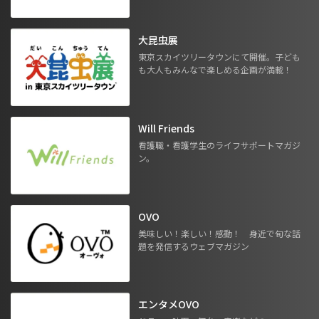
大昆虫展
東京スカイツリータウンにて開催。子ども
も大人もみんなで楽しめる企画が満載！
Will Friends
看護職・看護学生のライフサポートマガジ
ン。
OVO
美味しい！楽しい！感動！ 身近で旬な話
題を発信するウェブマガジン
エンタメOVO