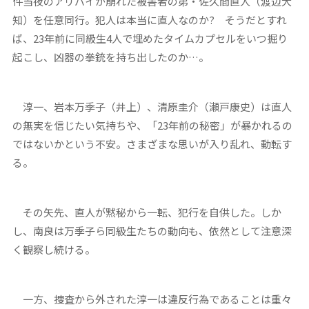
件当夜のアリバイが崩れた被害者の弟・佐久間直人（渡辺大
知）を任意同行。犯人は本当に直人なのか? そうだとすれ
ば、23年前に同級生4人で埋めたタイムカプセルをいつ掘り
起こし、凶器の拳銃を持ち出したのか…。
淳一、岩本万季子（井上）、清原圭介（瀬戸康史）は直人
の無実を信じたい気持ちや、「23年前の秘密」が暴かれるの
ではないかという不安。さまざまな思いが入り乱れ、動転す
る。
その矢先、直人が黙秘から一転、犯行を自供した。しか
し、南良は万季子ら同級生たちの動向も、依然として注意深
く観察し続ける。
一方、捜査から外された淳一は違反行為であることは重々