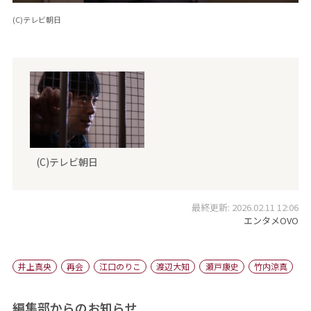
(C)テレビ朝日
(C)テレビ朝日
最終更新: 2026.02.11 12:06
エンタメOVO
井上真央
再会
江口のりこ
渡辺大知
瀬戸康史
竹内涼真
編集部からのお知らせ