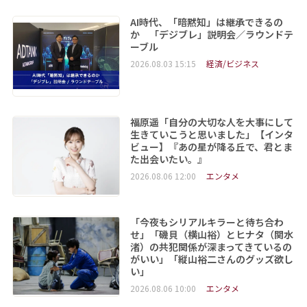
AI時代、「暗黙知」は継承できるの
か 「デジブレ」説明会／ラウンドテ
ーブル
2026.08.03 15:15
経済/ビジネス
福原遥「自分の大切な人を大事にして
生きていこうと思いました」【インタ
ビュー】『あの星が降る丘で、君とま
た出会いたい。』
2026.08.06 12:00
エンタメ
「今夜もシリアルキラーと待ち合わ
せ」「磯貝（横山裕）とヒナタ（関水
渚）の共犯関係が深まってきているの
がいい」「縦山裕二さんのグッズ欲し
い」
2026.08.06 10:00
エンタメ