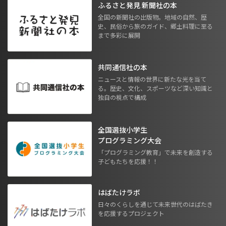
ふるさと発見 新聞社の本
全国の新聞社の出版物。地域の自然、歴
史、民俗から旅のガイド、郷土料理に至る
まで多彩に展開
共同通信社の本
ニュースと情報の世界に新たな光を当て
る。歴史、文化、スポーツなど深い知識と
独自の視点で構成
全国選抜小学生
プログラミング大会
「プログラミング教育」で未来を創造する
子どもたちを応援！！
はばたけラボ
日々のくらしを通じて未来世代のはばたき
を応援するプロジェクト