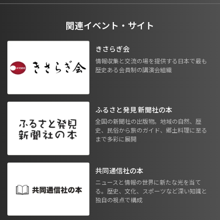
関連イベント・サイト
きさらぎ会
情報収集と交流の場を提供する日本で最も
歴史ある会員制の講演会組織
ふるさと発見 新聞社の本
全国の新聞社の出版物。地域の自然、歴
史、民俗から旅のガイド、郷土料理に至る
まで多彩に展開
共同通信社の本
ニュースと情報の世界に新たな光を当て
る。歴史、文化、スポーツなど深い知識と
独自の視点で構成