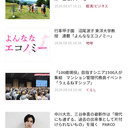
2026.08.07 10:21
経済/ビジネス
行革甲子園 沼尾波子 東洋大学教
授 連載「よんななエコノミー」
2026.08.05 16:36
地域
「100歳現役」目指すシニア1500人が
集結 マンション管理代務員イベント
「うぇるねすシップ」
2026.08.04 10:48
くらし
中川大志、三谷幸喜の最新作は「現代
にも通ずる、過去の出来事として片付
けられないもの」を描く PARCO