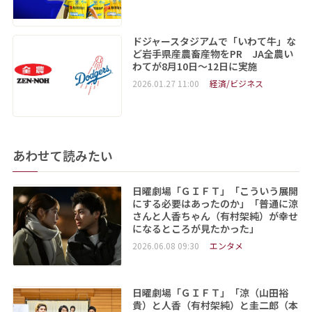
ドジャースタジアムで「いわて牛」な
ど岩手県産農畜産物をPR JA全農い
わてが8月10日～12日に実施
2026.01.27 11:00
経済/ビジネス
あわせて読みたい
日曜劇場「ＧＩＦＴ」「こういう展開
にする必要はあったのか」「普通に涼
さんと人香ちゃん（有村架純）が幸せ
になるところが見たかった」
2026.06.08 09:30
エンタメ
日曜劇場「ＧＩＦＴ」「涼（山田裕
貴）と人香（有村架純）と圭二郎（本