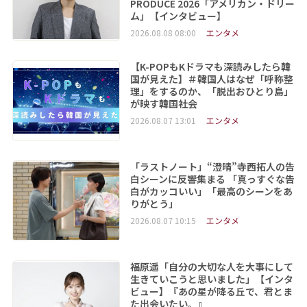
PRODUCE 2026「アメリカン・ドリー
ム」【インタビュー】
2026.08.08 08:00
エンタメ
【K-POPもKドラマも深読みしたら韓
国が見えた】＃韓国人はなぜ「呼称整
理」をするのか、「脱出おひとり島」
が映す韓国社会
2026.08.07 13:01
エンタメ
「ラストノート」“澄晴”寺西拓人の告
白シーンに反響集まる 「真っすぐな告
白がカッコいい」「最高のシーンをあ
りがとう」
2026.08.07 10:15
エンタメ
福原遥「自分の大切な人を大事にして
生きていこうと思いました」【インタ
ビュー】『あの星が降る丘で、君とま
た出会いたい。』