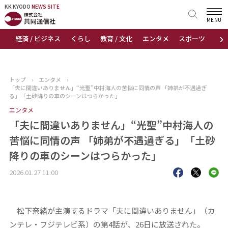
KK KYODO
KK KYODO
NEWS SITE
NEWS SITE
MENU
›
経済 / ビジネス
くらし
教育 / 文化
エンタメ
スポーツ
地
トップページ
お知らせ
トップ
›
エンタメ
›
「夫に間違いありません」“光聖”中村海人の苦悩に同情の声 「姉弟が不遇過ぎ
ニュース
る」「土砂降りの車のシーンはつらかった」
エンタメ
おすすめコンテンツ
「夫に間違いありません」“光聖”中村海人の
苦悩に同情の声 「姉弟が不遇過ぎる」「土砂
出版物
降りの車のシーンはつらかった」
会社概要
2026.01.27 11:00
松下奈緒が主演するドラマ「夫に間違いありません」（カ
ンテレ・フジテレビ系）の第4話が、26日に放送された。