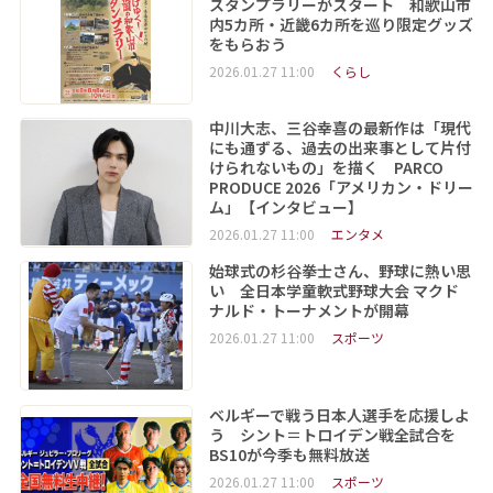
スタンプラリーがスタート 和歌山市
内5カ所・近畿6カ所を巡り限定グッズ
をもらおう
2026.01.27 11:00
くらし
中川大志、三谷幸喜の最新作は「現代
にも通ずる、過去の出来事として片付
けられないもの」を描く PARCO
PRODUCE 2026「アメリカン・ドリー
ム」【インタビュー】
2026.01.27 11:00
エンタメ
始球式の杉谷拳士さん、野球に熱い思
い 全日本学童軟式野球大会 マクド
ナルド・トーナメントが開幕
2026.01.27 11:00
スポーツ
ベルギーで戦う日本人選手を応援しよ
う シント＝トロイデン戦全試合を
BS10が今季も無料放送
2026.01.27 11:00
スポーツ