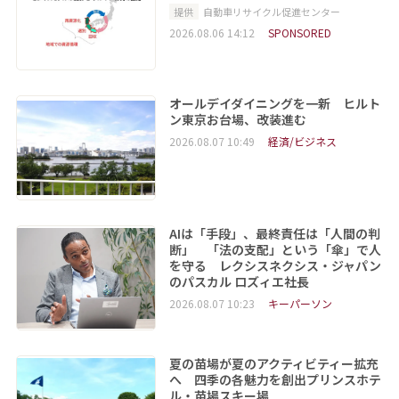
提供
自動車リサイクル促進センター
2026.08.06 14:12
SPONSORED
オールデイダイニングを一新 ヒルト
ン東京お台場、改装進む
2026.08.07 10:49
経済/ビジネス
AIは「手段」、最終責任は「人間の判
断」 「法の支配」という「傘」で人
を守る レクシスネクシス・ジャパン
のパスカル ロズィエ社長
2026.08.07 10:23
キーパーソン
夏の苗場が夏のアクティビティー拡充
へ 四季の各魅力を創出プリンスホテ
ル・苗場スキー場