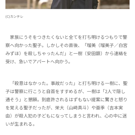
(C)カンテレ
家族にうそをつきたくないと全てを打ち明けるつもりで警
察へ向かった聖子。しかしその直後、「瑠美（瑠美子／白宮
みずほ）を殺しちゃったんだ」と一樹（安田顕）から連絡を
受け、急いでアパートへ向かう。
「殺意はなかった。事故だった」と打ち明ける一樹に、聖
子は警察に行こうと自首をすすめるが、一樹は「2人で隠し
通そう」と懇願。到底許されるはずもない提案に驚きと怒り
を覚える聖子だったが、栄大（山﨑真斗）や亜季（吉本実
由）が殺人犯の子どもになってしまうと言われ、心の中に迷
いが生まれる。