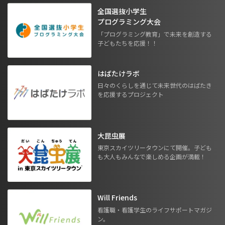
全国選抜小学生
プログラミング大会
「プログラミング教育」で未来を創造する
子どもたちを応援！！
はばたけラボ
日々のくらしを通じて未来世代のはばたき
を応援するプロジェクト
大昆虫展
東京スカイツリータウンにて開催。子ども
も大人もみんなで楽しめる企画が満載！
Will Friends
看護職・看護学生のライフサポートマガジ
ン。