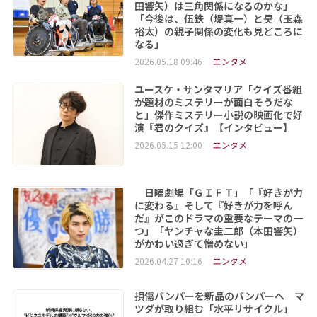
田響矢）は三角関係になるのかな」
「今後は、伍鉄（堤真一）と昊（玉森
裕太）の親子関係の変化も見どころに
なる」
2026.05.18 09:46
エンタメ
ユースケ・サンタマリア「クイズ番組
が題材のミステリーが面白そうだな
と」傑作ミステリー小説の映画化で好
演『君のクイズ』【インタビュー】
2026.05.15 12:00
エンタメ
日曜劇場「ＧＩＦＴ」「『好きが力
に変わる』そして『好きが力を呼ん
だ』がこのドラマの重要なテーマの一
つ」「ヤンチャな圭二郎（本田響矢）
がかわい過ぎて憎めない」
2026.04.27 10:16
エンタメ
損傷バンパーを新品のバンパーへ マ
ツダが取り組む「水平リサイクル」