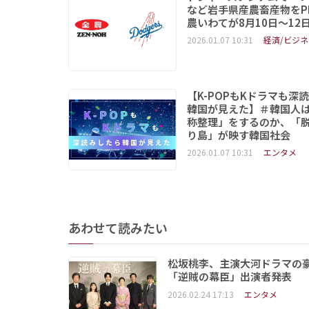
など岩手県産農畜産物をP
農いわてが8月10日～12
2026.01.07 10:31
経済/ビジネ
【K-POPもKドラマも深
韓国が見えた】＃韓国人
称整理」をするのか、「
り島」が映す韓国社会
2026.01.07 10:31
エンタメ
あわせて読みたい
松坂桃李、主演大河ドラマの豪
「逆賊の幕臣」出演者発表
2026.02.24 17:13
エンタメ