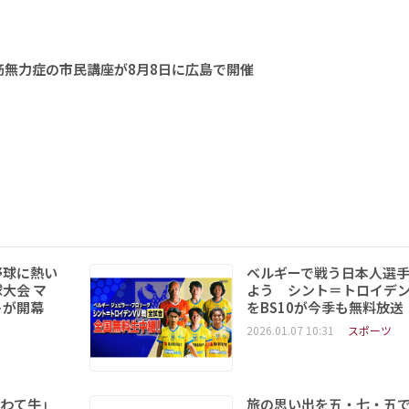
無力症の市民講座が8月8日に広島で開催
野球に熱い
ベルギーで戦う日本人選
大会 マ
よう シント＝トロイデ
トが開幕
をBS10が今季も無料放送
2026.01.07 10:31
スポーツ
いわて牛」
旅の思い出を五・七・五