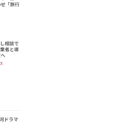
わせ「旅行
頼し相談で
事業者と導
定へ
ス
河ドラマ