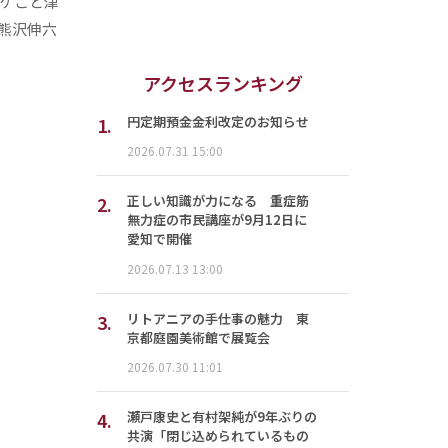
スケこと津
熊沢伸六
アクセスランキング
1.
円定期預金金利改定のお知らせ
2026.07.31 15:00
2.
正しい知識が力になる 重症筋
無力症の市民講座が9月12日に
愛知で開催
2026.07.13 13:00
3.
リトアニアの手仕事の魅力 東
京都庭園美術館で展覧会
2026.07.30 11:01
4.
瀬戸康史と有村架純が9年ぶりの
共演「閉じ込められているもの