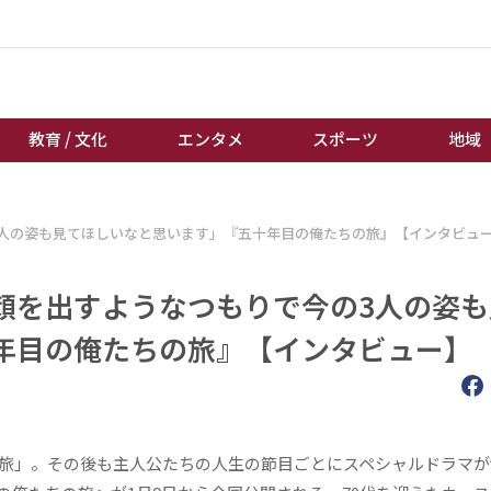
教育 / 文化
エンタメ
スポーツ
地域
経済 / ビジネス
誰もが輝いて働く社会へ
人の姿も見てほしいなと思います」『五十年目の俺たちの旅』【インタビュ
くらし
天皇杯サッカー
教育 / 文化
オートレース
顔を出すようなつもりで今の3人の姿も
エンタメ
競輪
年目の俺たちの旅』【インタビュー】
スポーツ
ボートレース
地域
棋王戦
キーパーソン
女流本因坊戦
の旅」。その後も主人公たちの人生の節目ごとにスペシャルドラマが