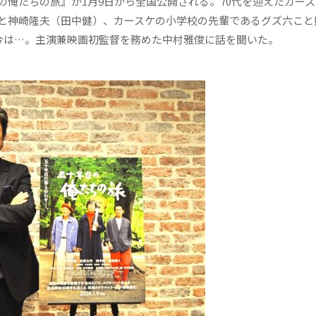
の俺たちの旅』が1月9日から全国公開される。70代を迎えたカー
と神崎隆夫（田中健）、カースケの小学校の先輩であるグズ六こと
の今は…。主演兼映画初監督を務めた中村雅俊に話を聞いた。