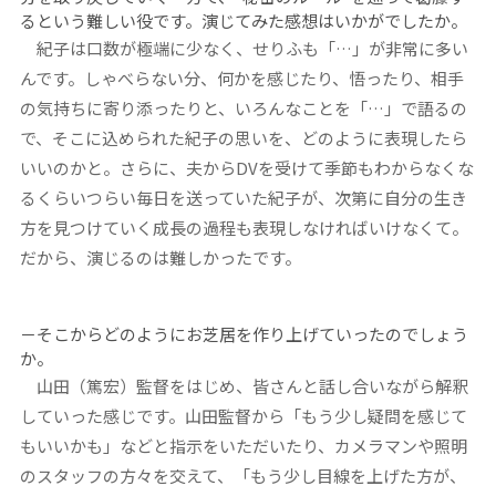
るという難しい役です。演じてみた感想はいかがでしたか。
紀子は口数が極端に少なく、せりふも「…」が非常に多い
んです。しゃべらない分、何かを感じたり、悟ったり、相手
の気持ちに寄り添ったりと、いろんなことを「…」で語るの
で、そこに込められた紀子の思いを、どのように表現したら
いいのかと。さらに、夫からDVを受けて季節もわからなくな
るくらいつらい毎日を送っていた紀子が、次第に自分の生き
方を見つけていく成長の過程も表現しなければいけなくて。
だから、演じるのは難しかったです。
－そこからどのようにお芝居を作り上げていったのでしょう
か。
山田（篤宏）監督をはじめ、皆さんと話し合いながら解釈
していった感じです。山田監督から「もう少し疑問を感じて
もいいかも」などと指示をいただいたり、カメラマンや照明
のスタッフの方々を交えて、「もう少し目線を上げた方が、