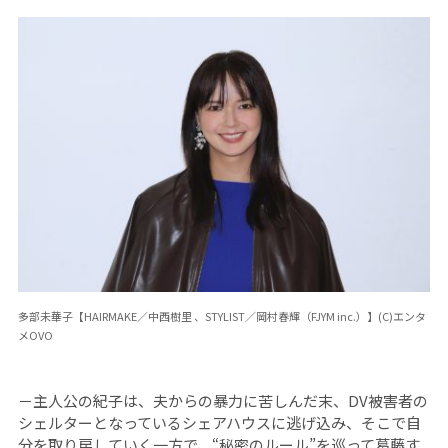
多部未華子【HAIRMAKE／中西樹里 、STYLIST／岡村春輝（FJYM inc.）】(C)エンタ
メOVO
－主人公の紀子は、夫からの暴力に苦しんだ末、DV被害者の
シェルターとなっているシェアハウスに逃げ込み、そこで自
分を取り戻していく一方で、“秘密のルール”を巡って葛藤す