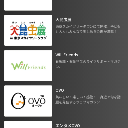
大昆虫展
東京スカイツリータウンにて開催。子ども
も大人もみんなで楽しめる企画が満載！
Will Friends
看護職・看護学生のライフサポートマガジ
ン。
OVO
美味しい！楽しい！感動！ 身近で旬な話
題を発信するウェブマガジン
エンタメOVO