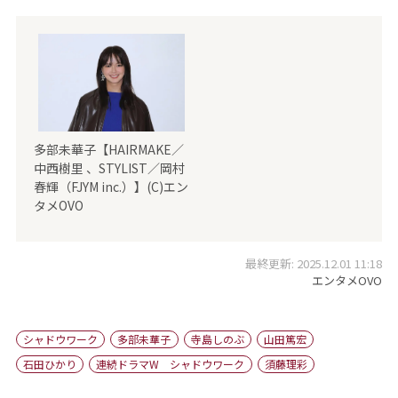
多部未華子【HAIRMAKE／
中西樹里 、STYLIST／岡村
春輝（FJYM inc.）】(C)エン
タメOVO
最終更新: 2025.12.01 11:18
エンタメOVO
シャドウワーク
多部未華子
寺島しのぶ
山田篤宏
石田ひかり
連続ドラマW シャドウワーク
須藤理彩