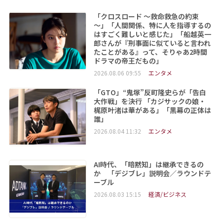
「クロスロード ～救命救急の約束
～」「人間関係、特に人を指導するの
はすごく難しいと感じた」「船越英一
郎さんが『刑事面に似ていると言われ
たことがある』って、そりゃあ2時間
ドラマの帝王だもの」
2026.08.06 09:55
エンタメ
「GTO」“鬼塚”反町隆史らが「告白
大作戦」を決行 「カジサックの娘・
梶原叶渚は華がある」「黒幕の正体は
誰」
2026.08.04 11:32
エンタメ
AI時代、「暗黙知」は継承できるの
か 「デジブレ」説明会／ラウンドテ
ーブル
2026.08.03 15:15
経済/ビジネス