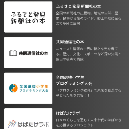
ふるさと発見 新聞社の本
全国の新聞社の出版物。地域の自然、歴
史、民俗から旅のガイド、郷土料理に至る
まで多彩に展開
共同通信社の本
ニュースと情報の世界に新たな光を当て
る。歴史、文化、スポーツなど深い知識と
独自の視点で構成
全国選抜小学生
プログラミング大会
「プログラミング教育」で未来を創造する
子どもたちを応援！！
はばたけラボ
日々のくらしを通じて未来世代のはばたき
を応援するプロジェクト