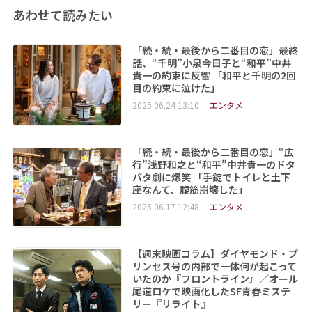
あわせて読みたい
「続・続・最後から二番目の恋」最終
話、“千明”小泉今日子と“和平”中井
貴一の約束に反響 「和平と千明の2回
目の約束に泣けた」
2025.06.24 13:10
エンタメ
「続・続・最後から二番目の恋」“広
行”浅野和之と“和平”中井貴一のドタ
バタ劇に爆笑 「手錠でトイレと土下
座なんて、腹筋崩壊した」
2025.06.17 12:48
エンタメ
【週末映画コラム】ダイヤモンド・プ
リンセス号の内部で一体何が起こって
いたのか『フロントライン』／オール
尾道ロケで映画化したSF青春ミステ
リー『リライト』