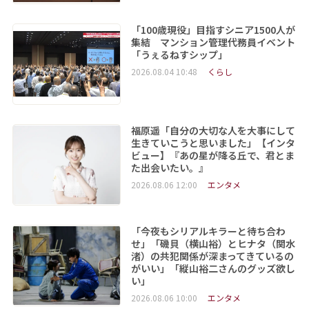
「100歳現役」目指すシニア1500人が
集結 マンション管理代務員イベント
「うぇるねすシップ」
2026.08.04 10:48
くらし
福原遥「自分の大切な人を大事にして
生きていこうと思いました」【インタ
ビュー】『あの星が降る丘で、君とま
た出会いたい。』
2026.08.06 12:00
エンタメ
「今夜もシリアルキラーと待ち合わ
せ」「磯貝（横山裕）とヒナタ（関水
渚）の共犯関係が深まってきているの
がいい」「縦山裕二さんのグッズ欲し
い」
2026.08.06 10:00
エンタメ