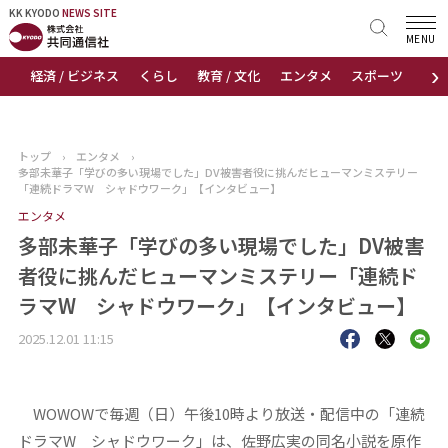
KK KYODO
KK KYODO
NEWS SITE
NEWS SITE
MENU
›
経済 / ビジネス
くらし
教育 / 文化
エンタメ
スポーツ
地
トップページ
お知らせ
トップ
›
エンタメ
›
多部未華子「学びの多い現場でした」DV被害者役に挑んだヒューマンミステリー
ニュース
「連続ドラマW シャドウワーク」【インタビュー】
エンタメ
おすすめコンテンツ
多部未華子「学びの多い現場でした」DV被害
者役に挑んだヒューマンミステリー「連続ド
出版物
ラマW シャドウワーク」【インタビュー】
会社概要
2025.12.01 11:15
WOWOWで毎週（日）午後10時より放送・配信中の「連続
ドラマW シャドウワーク」は、佐野広実の同名小説を原作