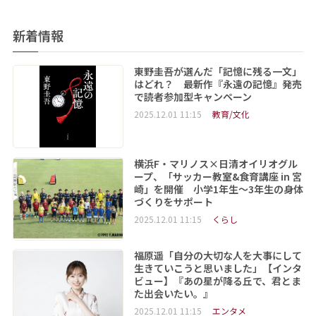
新着情報
東野圭吾が選んだ「記憶に残る一文」
はどれ？ 最新作『永遠の記憶』発売
で読者参加型キャンペーン
2025.12.01 11:15
教育/文化
横浜F・マリノス×日清オイリオグル
ープ、「サッカー教室&食育講座 in 宮
崎」を開催 小学1年生～3年生の身体
づくりをサポート
2025.12.01 11:15
くらし
福原遥「自分の大切な人を大事にして
生きていこうと思いました」【インタ
ビュー】『あの星が降る丘で、君とま
た出会いたい。』
2025.12.01 11:15
エンタメ