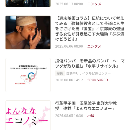
2025.06.13 08:00
エンタメ
【週末映画コラム】伝統について考え
てみる 歌舞伎役者として芸道に人生
をささげた男『国宝』／京都愛の強過
ぎる女性が引き起こす大騒動『ぶぶ漬
けどうどす』
2025.06.06 08:00
エンタメ
損傷バンパーを新品のバンパーへ マ
ツダが取り組む「水平リサイクル」
提供
自動車リサイクル促進センター
2026.08.06 14:12
SPONSORED
行革甲子園 沼尾波子 東洋大学教
授 連載「よんななエコノミー」
2026.08.05 16:36
地域