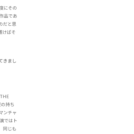
度にその
作品であ
のだと思
置けばそ
てきまし
THE
歴の持ち
マンチャ
演ではト
、同じも