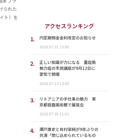
曲家フラ
げられた
イト）を
アクセスランキング
1.
円定期預金金利改定のお知らせ
2026.07.31 15:00
2.
正しい知識が力になる 重症筋
無力症の市民講座が9月12日に
愛知で開催
2026.07.13 13:00
3.
リトアニアの手仕事の魅力 東
京都庭園美術館で展覧会
2026.07.30 11:01
4.
瀬戸康史と有村架純が9年ぶりの
共演「閉じ込められているもの