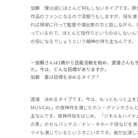
加藤
僕は逆にほとんど何もしないタイプです。原
作品のファンになるので深掘りもしますが、役を演
れば現場に行って監督や演出家の方と話しながら、
っているので、ほとんど役作りというのはしないん
の役になるでしょうという精神の持ち主なんです。
－加藤さんは1歳から芸能活動を始め、渡邉さんも
た。今は、どんな目標がありますか。
加藤
蒼は目標を決めるタイプ？
渡邉
決めるタイプです。今は、もっともっと上を見
MUSICAL」の夜神月を演じたホン・グァンホさ
主なんです。夜神月役をはじめ、「ジキル＆ハイド
の男」のセルバンテス／ドン・キホーテ役などを演
ゥイも演じているというすごい方です。彼が出演し