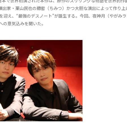
15年に日本で世界初演された本作は、原作のスリリングな物語を世界的作
演出家・栗山民也の緻密（ちみつ）かつ大胆な演出によって作り上
を迎え、“最強のデスノート”が誕生する。今回、夜神月（やがみラ
への意気込みを聞いた。