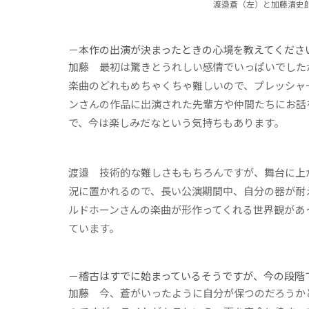
渡邉蒼（左）と加藤清史郎
－本作の出演が決まったときの心境を教えてくださ
加藤
最初は驚きとうれしい感情でいっぱいでした
楽曲のどれもめちゃくちゃ難しいので、プレッシャ
ンさんの作品に出演された先輩方や仲間たちにお話
で、今は楽しみだなという気持ちもあります。
渡邉
技術的な難しさももちろんですが、舞台に上が
況に置かれるので、長い公演期間中、自分の器が耐
ルドホーンさんの楽曲が形作ってくれる世界観があ
ています。
－稽古はすでに始まっているそうですが、今の段階
加藤
今、蒼がいったように自分が保つのだろうかと