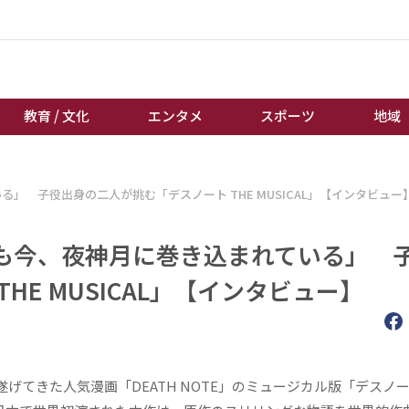
教育 / 文化
エンタメ
スポーツ
地域
経済 / ビジネス
誰もが輝いて働く社会へ
 子役出身の二人が挑む「デスノート THE MUSICAL」【インタビュー
くらし
天皇杯サッカー
教育 / 文化
オートレース
も今、夜神月に巻き込まれている」 
エンタメ
競輪
HE MUSICAL」【インタビュー】
スポーツ
ボートレース
地域
棋王戦
キーパーソン
女流本因坊戦
きた人気漫画「DEATH NOTE」のミュージカル版「デスノート