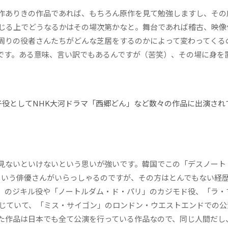
作ありきの作品であれば、もちろん原作を見て勉強しますし、その
じる上でどうなるかはその場次第かなと。舞台であれば稽古、映像
周りの役者さんたちがどんな芝居をするのかによって変わってくる
です。ある意味、言い訳でもあるんですが（苦笑）、その場に身を
子役としてNHK大河ドラマ「西郷どん」など数々の作品に出演され
ないといけないという思いが強いです。韓国でこの「デスノート 
んという俳優さんがいらっしゃるのですが、その方はとんでもない経
」のジキル役や「ノートルダム・ド・パリ」のカジモド役、「ラ・
じていて、「ミス・サイゴン」のロンドン・ウエストエンドでの公
た作品は日本でも全て公演を行っている作品なので、同じ人間だし