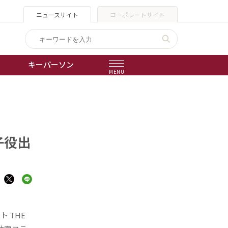
ニュースサイト
コーポレートサイト
キーパーソン
MENU
出版物
】
会社概要
子役出
 THE