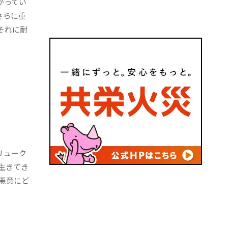
がってい
さらに重
それに耐
リューク
生きてき
悪意にど