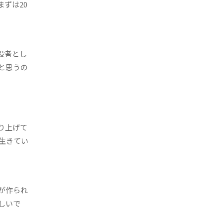
ずは20
役者とし
と思うの
り上げて
生きてい
が作られ
しいで