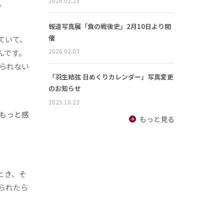
2026.02.25
。
報道写真展「食の戦後史」2月10日より開
催
ていて、
2026.02.03
んです。
られない
「羽生結弦 日めくりカレンダー」写真変更
のお知らせ
2025.10.23
もっと感
もっと見る
とき、そ
られたら