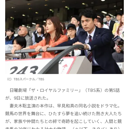
（C）TBSスパークル／TBS
日曜劇場「ザ・ロイヤルファミリー」（TBS系）の第5話
が、9日に放送された。
妻夫木聡主演の本作は、早見和真の同名小説をドラマ化。
競馬の世界を舞台に、ひたすら夢を追い続けた熱き大人たち
が、家族や仲間たちとの絆で奇跡を起こしていく、人間と競
走馬の20年にわたる壮大な物語。（＊以下、ネタバレあり）