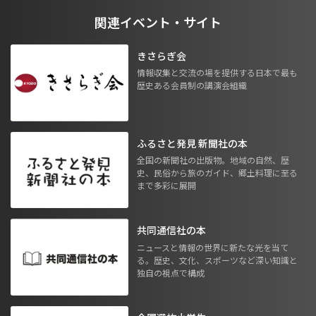
関連イベント・サイト
きさらぎ会
情報収集と交流の場を提供する日本で最も
歴史ある会員制の講演会組織
ふるさと発見 新聞社の本
全国の新聞社の出版物。地域の自然、歴
史、民俗から旅のガイド、郷土料理に至る
まで多彩に展開
共同通信社の本
ニュースと情報の世界に新たな光を当て
る。歴史、文化、スポーツなど深い知識と
独自の視点で構成