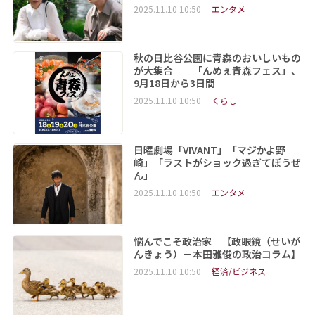
2025.11.10 10:50
エンタメ
秋の日比谷公園に青森のおいしいもの
が大集合 「んめぇ青森フェス」、
9月18日から3日間
2025.11.10 10:50
くらし
日曜劇場「VIVANT」「マジかよ野
崎」「ラストがショック過ぎてぼうぜ
ん」
2025.11.10 10:50
エンタメ
悩んでこそ政治家 【政眼鏡（せいが
んきょう）－本田雅俊の政治コラム】
2025.11.10 10:50
経済/ビジネス