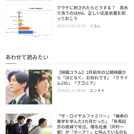
クラゲに刺されたらどうする？ 真水
で洗うのはNG、正しい応急処置を知
っておこう
2025.11.10 10:50
くらし
あわせて読みたい
【映画コラム】2月前半の公開映画か
ら『ほどなく、お別れです』『クライ
ム101』『ブゴニア』
2026.02.21 08:00
エンタメ
「ザ・ロイヤルファミリー」「継承の
美学を学んだ3カ月だった」「有馬記
念の直線で号泣。椎名社長（沢村一
樹）が『ホープ！』と叫んでいるのも