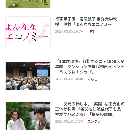
行革甲子園 沼尾波子 東洋大学教
授 連載「よんななエコノミー」
2026.08.05 16:36
地域
「100歳現役」目指すシニア1500人が
集結 マンション管理代務員イベント
「うぇるねすシップ」
2026.08.04 10:48
くらし
「一次元の挿し木」“紫陽”堀田真由の
正体が判明 「義父も仙波佳代子も思
考がヤバ過ぎる」「衝撃の展開」
2026.08.10 13:58
エンタメ