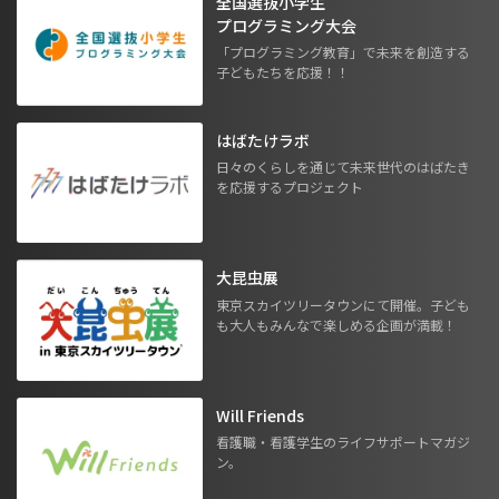
全国選抜小学生
プログラミング大会
「プログラミング教育」で未来を創造する
子どもたちを応援！！
はばたけラボ
日々のくらしを通じて未来世代のはばたき
を応援するプロジェクト
大昆虫展
東京スカイツリータウンにて開催。子ども
も大人もみんなで楽しめる企画が満載！
Will Friends
看護職・看護学生のライフサポートマガジ
ン。