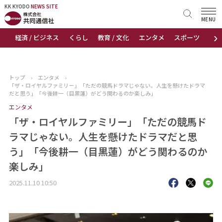
KK KYODO
KK KYODO
NEWS SITE
NEWS SITE
MENU
›
経済 / ビジネス
くらし
教育 / 文化
エンタメ
スポーツ
地
トップページ
お知らせ
トップ
›
エンタメ
›
「ザ・ロイヤルファミリー」「ただの競馬ドラマじゃない。人生を懸けたドラマ
ニュース
だと思う」「今後耕一（目黒蓮）がどう関わるのか楽しみ」
エンタメ
おすすめコンテンツ
「ザ・ロイヤルファミリー」「ただの競馬ド
ラマじゃない。人生を懸けたドラマだと思
出版物
う」「今後耕一（目黒蓮）がどう関わるのか
楽しみ」
会社概要
2025.11.10 10:50