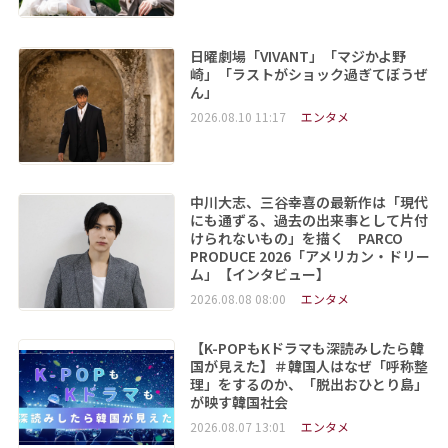
日曜劇場「VIVANT」「マジかよ野
崎」「ラストがショック過ぎてぼうぜ
ん」
2026.08.10 11:17
エンタメ
中川大志、三谷幸喜の最新作は「現代
にも通ずる、過去の出来事として片付
けられないもの」を描く PARCO
PRODUCE 2026「アメリカン・ドリー
ム」【インタビュー】
2026.08.08 08:00
エンタメ
【K-POPもKドラマも深読みしたら韓
国が見えた】＃韓国人はなぜ「呼称整
理」をするのか、「脱出おひとり島」
が映す韓国社会
2026.08.07 13:01
エンタメ