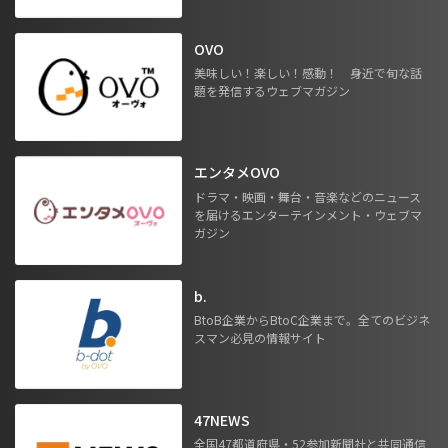
OVO
美味しい！楽しい！感動！ 身近で旬な話
題を発信するウェブマガジン
エンタメOVO
ドラマ・映画・舞台・音楽などのニュース
を届けるエンターテインメント・ウェブマ
ガジン
b.
BtoB企業からBtoC企業まで。全てのビジネ
スマン必見の情報サイト
47NEWS
全国47都道府県・52参加新聞社と共同通信