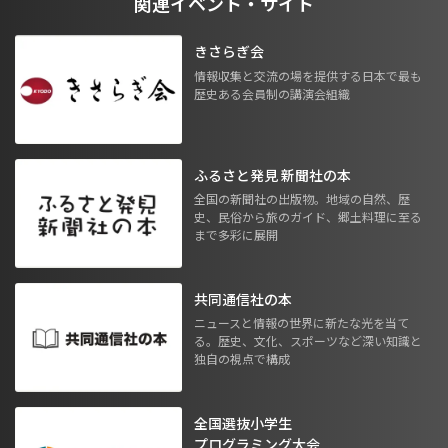
関連イベント・サイト
きさらぎ会
情報収集と交流の場を提供する日本で最も
歴史ある会員制の講演会組織
ふるさと発見 新聞社の本
全国の新聞社の出版物。地域の自然、歴
史、民俗から旅のガイド、郷土料理に至る
まで多彩に展開
共同通信社の本
ニュースと情報の世界に新たな光を当て
る。歴史、文化、スポーツなど深い知識と
独自の視点で構成
全国選抜小学生
プログラミング大会