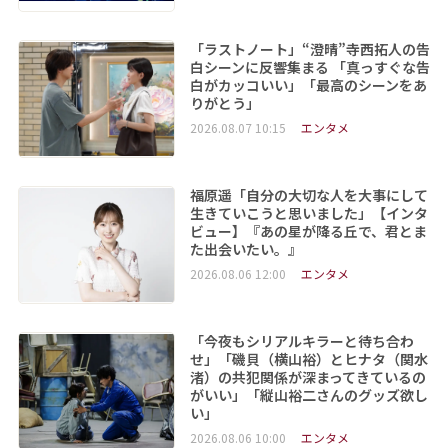
「ラストノート」“澄晴”寺西拓人の告
白シーンに反響集まる 「真っすぐな告
白がカッコいい」「最高のシーンをあ
りがとう」
2026.08.07 10:15
エンタメ
福原遥「自分の大切な人を大事にして
生きていこうと思いました」【インタ
ビュー】『あの星が降る丘で、君とま
た出会いたい。』
2026.08.06 12:00
エンタメ
「今夜もシリアルキラーと待ち合わ
せ」「磯貝（横山裕）とヒナタ（関水
渚）の共犯関係が深まってきているの
がいい」「縦山裕二さんのグッズ欲し
い」
2026.08.06 10:00
エンタメ