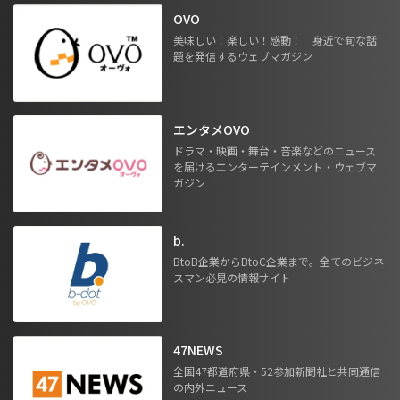
OVO
美味しい！楽しい！感動！ 身近で旬な話
題を発信するウェブマガジン
エンタメOVO
ドラマ・映画・舞台・音楽などのニュース
を届けるエンターテインメント・ウェブマ
ガジン
b.
BtoB企業からBtoC企業まで。全てのビジネ
スマン必見の情報サイト
47NEWS
全国47都道府県・52参加新聞社と共同通信
の内外ニュース