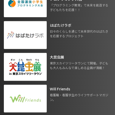
「プログラミング教育」で未来を創造する
子どもたちを応援！！
はばたけラボ
日々のくらしを通じて未来世代のはばたき
を応援するプロジェクト
大昆虫展
東京スカイツリータウンにて開催。子ども
も大人もみんなで楽しめる企画が満載！
Will Friends
看護職・看護学生のライフサポートマガジ
ン。