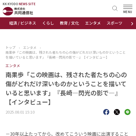
KK KYODO
KK KYODO
NEWS SITE
NEWS SITE
MENU
›
経済 / ビジネス
くらし
教育 / 文化
エンタメ
スポーツ
地
トップページ
お知らせ
トップ
›
エンタメ
›
南果歩「この映画は、残された者たちの心の傷がどれだけ深いものかということ
ニュース
を描いていると思います」『長崎―閃光の影で―』【インタビュー】
エンタメ
おすすめコンテンツ
南果歩「この映画は、残された者たちの心の
傷がどれだけ深いものかということを描いて
出版物
いると思います」『長崎―閃光の影で―』
【インタビュー】
会社概要
2025.08.01 15:10
－30年以上たってから、改めてこういう映画に出演すること