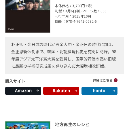
本体価格：
3,700円＋税
判型：4月6日判／ページ数：656
刊行年月：2015年10月
ISBN：978-4-7641-0682-6
朴正煕・金日成の時代から金大中・金正日の時代に加え、
金正恩新体制まで、韓国・北朝鮮現代史を克明に記録。98
年度アジア太平洋賞大賞を受賞し、国際的評価の高い旧版
に最新の学術研究成果を盛り込んだ大幅増補改訂版。
購入サイト
地方再生のレシピ