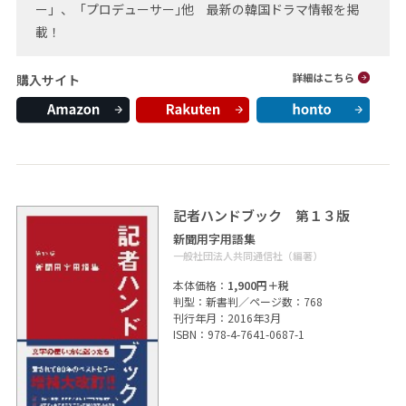
ー」、「プロデューサー｣他 最新の韓国ドラマ情報を掲
載！
購入サイト
記者ハンドブック 第１３版
新聞用字用語集
一般社団法人共同通信社（編著）
本体価格：
1,900円＋税
判型：新書判／ページ数：768
刊行年月：2016年3月
ISBN：978-4-7641-0687-1