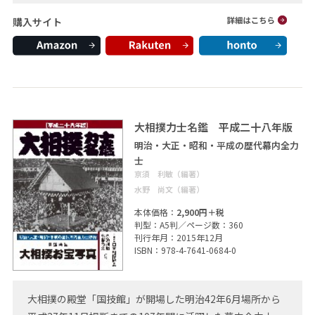
購入サイト
大相撲力士名鑑 平成二十八年版
明治・大正・昭和・平成の歴代幕内全力
士
亰須 利敏（編著）
水野 尚文（編著）
本体価格：
2,900円＋税
判型：A5判／ページ数：360
刊行年月：2015年12月
ISBN：978-4-7641-0684-0
大相撲の殿堂「国技館」が開場した明治42年6月場所から