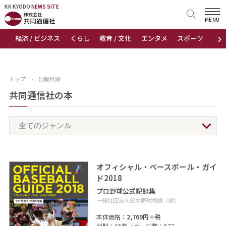
KK KYODO
KK KYODO
NEWS SITE
NEWS SITE
MENU
›
経済 / ビジネス
くらし
教育 / 文化
エンタメ
スポーツ
地
トップページ
お知らせ
トップ
›
出版目録
ニュース
共同通信社の本
おすすめコンテンツ
出版物
オフィシャル・ベースボール・ガイ
会社概要
ド2018
プロ野球公式記録集
一般社団法人日本野球機構（編）
本体価格：
2,769円＋税
判型：A5判／ページ数：672