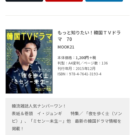
もっと知りたい！韓国ＴＶドラ
マ 70
MOOK21
本体価格：
1,200円＋税
判型：A4変判／ページ数：136
刊行年月：2015年12月
ISBN：978-4-7641-3193-4
韓流雑誌人気ナンバーワン！
表紙＆巻頭 イ・ジュンギ 特集／ 「夜を歩く士（ソン
ビ）」、「ミセン－未生－」他 最新の韓国ドラマ情報を
掲載！