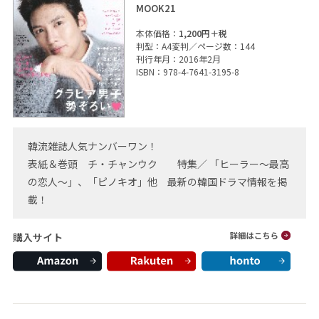
MOOK21
本体価格：
1,200円＋税
判型：A4変判／ページ数：144
刊行年月：2016年2月
ISBN：978-4-7641-3195-8
韓流雑誌人気ナンバーワン！
表紙＆巻頭 チ・チャンウク 特集／ 「ヒーラー～最高
の恋人～」、「ピノキオ」他 最新の韓国ドラマ情報を掲
載！
購入サイト