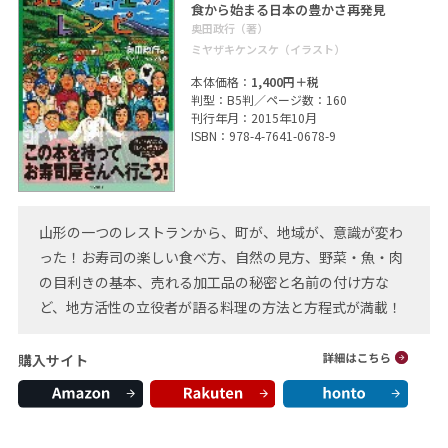
食から始まる日本の豊かさ再発見
奥田政行（著）
ミヤザキケンスケ（イラスト）
本体価格：
1,400円＋税
判型：B5判／ページ数：160
刊行年月：2015年10月
ISBN：978-4-7641-0678-9
山形の一つのレストランから、町が、地域が、意識が変わ
った！お寿司の楽しい食べ方、自然の見方、野菜・魚・肉
の目利きの基本、売れる加工品の秘密と名前の付け方な
ど、地方活性の立役者が語る料理の方法と方程式が満載！
購入サイト