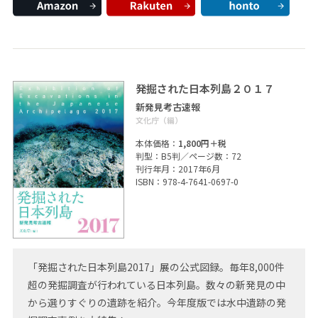
発掘された日本列島２０１７
新発見考古速報
文化庁（編）
本体価格：
1,800円＋税
判型：B5判／ページ数：72
刊行年月：2017年6月
ISBN：978-4-7641-0697-0
「発掘された日本列島2017」展の公式図録。毎年8,000件
超の発掘調査が行われている日本列島。数々の新発見の中
から選りすぐりの遺跡を紹介。今年度版では水中遺跡の発