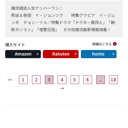
韓流雑誌人気ナンバーワン！
表紙＆巻頭 イ・ジョンソク 特集グラビア イ・ジュ
ンギ チョン・イル／特集ドラマ「ドクター異邦人」「朝
鮮ガンマン」「夜警日誌」 その他韓流最新情報満載！
購入サイト
←
1
2
3
4
5
6
...
18
→