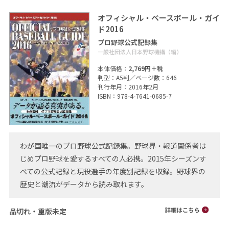
オフィシャル・ベースボール・ガイ
ド2016
プロ野球公式記録集
一般社団法人日本野球機構（編）
本体価格：
2,769円＋税
判型：A5判／ページ数：646
刊行年月：2016年2月
ISBN：978-4-7641-0685-7
わが国唯一のプロ野球公式記録集。野球界・報道関係者は
じめプロ野球を愛するすべての人必携。2015年シーズンす
べての公式記録と現役選手の年度別記録を収録。野球界の
歴史と潮流がデータから読み取れます。
品切れ・重版未定