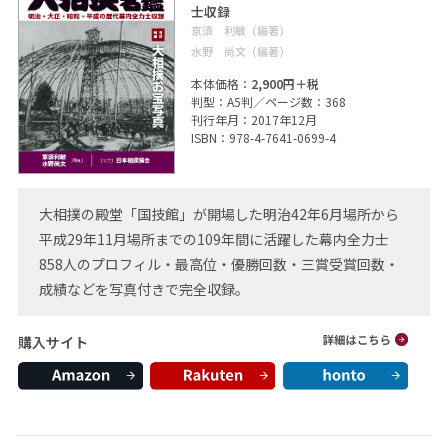
士収録
亰須 利敏（編著）
水野 尚文（編著）
本体価格：
2,900円＋税
判型：A5判／ページ数：368
刊行年月：2017年12月
ISBN：978-4-7641-0699-4
大相撲の殿堂「国技館」が開場した明治42年6月場所から
平成29年11月場所までの109年間に活躍した幕内全力士
858人のプロフィル・最高位・優勝回数・三賞受賞回数・
成績などを写真付きで完全収録。
購入サイト