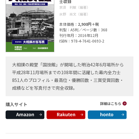
士収録
亰須 利敏（編著）
水野 尚文（編著）
本体価格：
2,900円＋税
判型：A5判／ページ数：368
刊行年月：2016年12月
ISBN：978-4-7641-0693-2
大相撲の殿堂「国技館」が開場した明治42年6月場所から
平成28年11月場所までの108年間に活躍した幕内全力士
851人のプロフィル・最高位・優勝回数・三賞受賞回数・
成績などを写真付きで完全収録。
購入サイト