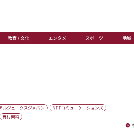
教育 / 文化
エンタメ
スポーツ
地域
経済 / ビジネス
誰もが輝いて働く社会へ
くらし
天皇杯サッカー
教育 / 文化
オートレース
エンタメ
競輪
スポーツ
ボートレース
地域
棋王戦
アルジェニクスジャパン
NTTコミュニケーションズ
キーパーソン
女流本因坊戦
有村架純