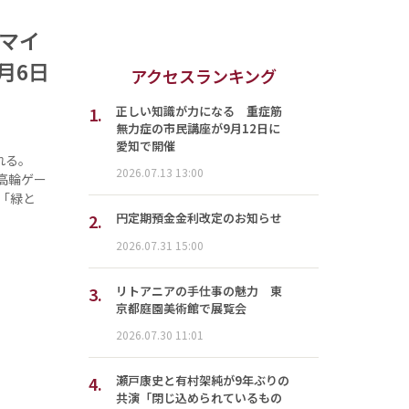
ネマイ
月6日
アクセスランキング
1.
正しい知識が力になる 重症筋
無力症の市民講座が9月12日に
愛知で開催
れる。
2026.07.13 13:00
高輪ゲー
「緑と
2.
円定期預金金利改定のお知らせ
2026.07.31 15:00
3.
リトアニアの手仕事の魅力 東
京都庭園美術館で展覧会
2026.07.30 11:01
4.
瀬戸康史と有村架純が9年ぶりの
共演「閉じ込められているもの