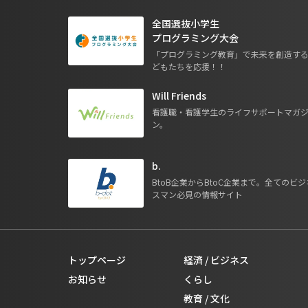
全国選抜小学生
プログラミング大会
「プログラミング教育」で未来を創造す
どもたちを応援！！
Will Friends
看護職・看護学生のライフサポートマガ
ン。
b.
BtoB企業からBtoC企業まで。全てのビジ
スマン必見の情報サイト
トップページ
経済 / ビジネス
お知らせ
くらし
教育 / 文化