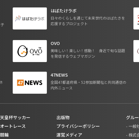
はばたけラボ
日々のくらしを通じて未来世代のはばたきを
応援するプロジェクト
る子
OVO
ジ
美味しい！楽しい！感動！ 身近で旬な話題
を発信するウェブマガジン
47NEWS
ネ
全国47都道府県・52参加新聞社と共同通信の
内外ニュース
天皇杯サッカー
出版物
グルー
オートレース
プライバシーポリシー
- 一
競輪
運営メディア
- 株