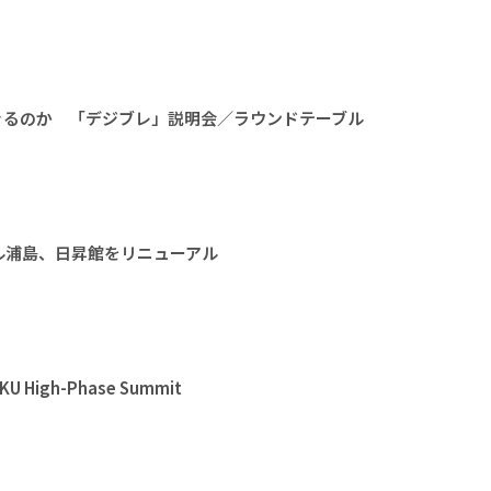
きるのか 「デジブレ」説明会／ラウンドテーブル
ル浦島、日昇館をリニューアル
High-Phase Summit