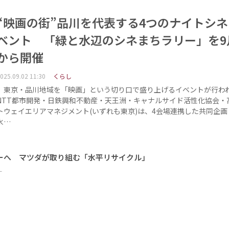
“映画の街”品川を代表する4つのナイトシ
ベント 「緑と水辺のシネまちラリー」を9
から開催
025.09.02 11:30
くらし
東京・品川地域を「映画」という切り口で盛り上げるイベントが行わ
NTT都市開発・日鉄興和不動産・天王洲・キャナルサイド活性化協会・
トウェイエリアマネジメント(いずれも東京)は、4会場連携した共同企画
水…
ーへ マツダが取り組む「水平リサイクル」
ー