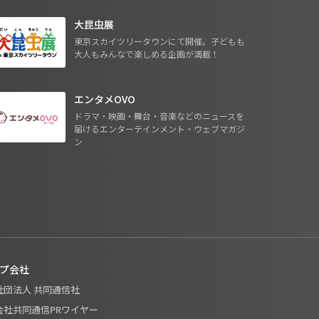
大昆虫展
東京スカイツリータウンにて開催。子どもも
大人もみんなで楽しめる企画が満載！
エンタメOVO
ドラマ・映画・舞台・音楽などのニュースを
届けるエンターテインメント・ウェブマガジ
ン
プ会社
般社団法人 共同通信社
式会社共同通信PRワイヤー