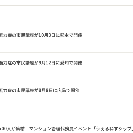
無力症の市民講座が10月3日に熊本で開催
無力症の市民講座が9月12日に愛知で開催
無力症の市民講座が8月8日に広島で開催
1500人が集結 マンション管理代務員イベント「うぇるねすシップ