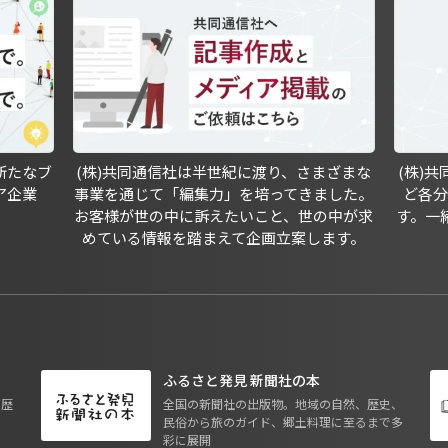
新たなブ
(株)共同通信社は半世紀に渡り、さまざまな
(株)
ア企業
事業を通じて「編集力」を培ってきました。
ど各
お客様が世の中に訴えたいこと、世の中が求
す。一
めている情報を踏まえて企画立案します。
ふるさと発見 新聞社の本
も歴
全国の新聞社の出版物。地域の自然、歴史、
民俗から旅のガイド、郷土料理に至るまで多
彩に展開