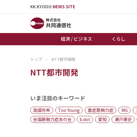
KK KYODO
NEWS SITE
経済 / ビジネス
くらし
トップ
›
NTT都市開発
トップページ
NTT都市開発
お知らせ
いま注目のキーワード
高畑充希
Too Young
重症筋無力症
MG
全国筋無力症友の会
b.dot
愛知
瀬戸康史