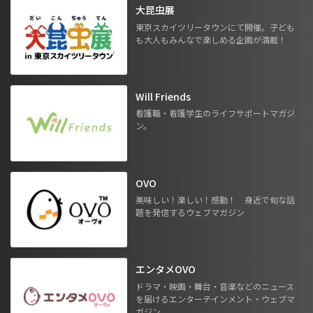
大昆虫展
東京スカイツリータウンにて開催。子ども
も大人もみんなで楽しめる企画が満載！
Will Friends
看護職・看護学生のライフサポートマガジ
ン。
OVO
美味しい！楽しい！感動！ 身近で旬な話
題を発信するウェブマガジン
エンタメOVO
ドラマ・映画・舞台・音楽などのニュース
を届けるエンターテインメント・ウェブマ
ガジン