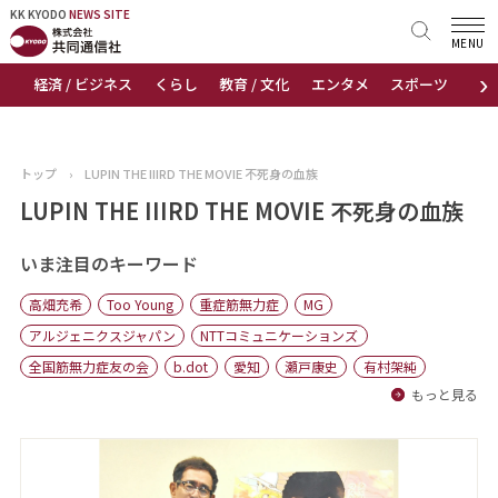
KK KYODO
KK KYODO
NEWS SITE
NEWS SITE
MENU
›
経済 / ビジネス
くらし
教育 / 文化
エンタメ
スポーツ
地
トップページ
お知らせ
トップ
›
LUPIN THE IIIRD THE MOVIE 不死身の血族
ニュース
LUPIN THE IIIRD THE MOVIE 不死身の血族
おすすめコンテンツ
いま注目のキーワード
高畑充希
Too Young
重症筋無力症
MG
出版物
アルジェニクスジャパン
NTTコミュニケーションズ
全国筋無力症友の会
b.dot
愛知
瀬戸康史
有村架純
会社概要
もっと見る