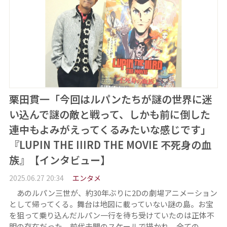
栗田貫一「今回はルパンたちが謎の世界に迷
い込んで謎の敵と戦って、しかも前に倒した
連中もよみがえってくるみたいな感じです」
『LUPIN THE IIIRD THE MOVIE 不死身の血
族』【インタビュー】
2025.06.27 20:34
エンタメ
あのルパン三世が、約30年ぶりに2Dの劇場アニメーション
として帰ってくる。舞台は地図に載っていない謎の島。お宝
を狙って乗り込んだルパン一行を待ち受けていたのは正体不
明の存在だった。前代未聞のスケールで描かれ、全ての