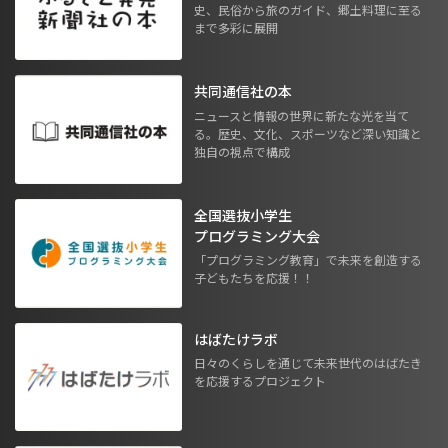
史、民俗から旅のガイド、郷土料理に至る
まで多彩に展開
共同通信社の本
ニュースと情報の世界に新たな光を当て
る。歴史、文化、スポーツなど深い知識と
独自の視点で構成
全国選抜小学生
プログラミング大会
「プログラミング教育」で未来を創造する
子どもたちを応援！！
はばたけラボ
日々のくらしを通じて未来世代のはばたき
を応援するプロジェクト