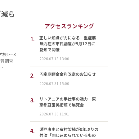
「減ら
アクセスランキング
1.
正しい知識が力になる 重症筋
無力症の市民講座が9月12日に
愛知で開催
校1～3
2026.07.13 13:00
学習調査
…
2.
円定期預金金利改定のお知らせ
2026.07.31 15:00
3.
リトアニアの手仕事の魅力 東
京都庭園美術館で展覧会
2026.07.30 11:01
4.
瀬戸康史と有村架純が9年ぶりの
共演「閉じ込められているもの