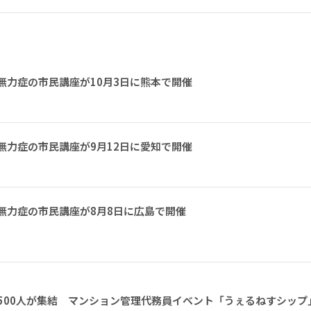
無力症の市民講座が10月3日に熊本で開催
無力症の市民講座が9月12日に愛知で開催
無力症の市民講座が8月8日に広島で開催
1500人が集結 マンション管理代務員イベント「うぇるねすシップ