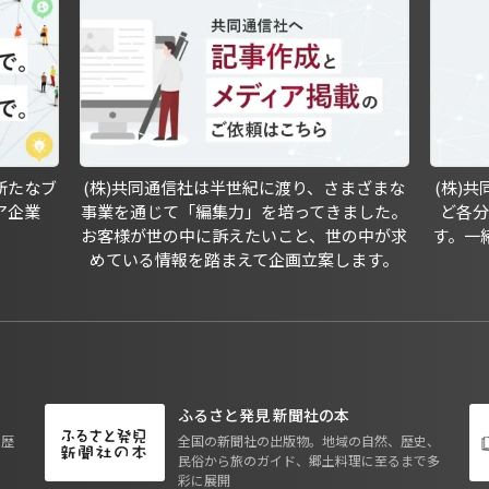
新たなブ
(株)共同通信社は半世紀に渡り、さまざまな
(株)
ア企業
事業を通じて「編集力」を培ってきました。
ど各
お客様が世の中に訴えたいこと、世の中が求
す。一
めている情報を踏まえて企画立案します。
ふるさと発見 新聞社の本
も歴
全国の新聞社の出版物。地域の自然、歴史、
民俗から旅のガイド、郷土料理に至るまで多
彩に展開