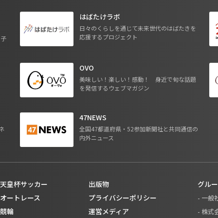
はばたけラボ
日々のくらしを通じて未来世代のはばたきを
応援するプロジェクト
る子
OVO
ジ
美味しい！楽しい！感動！ 身近で旬な話題
を発信するウェブマガジン
47NEWS
ネ
全国47都道府県・52参加新聞社と共同通信の
内外ニュース
天皇杯サッカー
出版物
グルー
オートレース
プライバシーポリシー
- 一
競輪
運営メディア
- 株