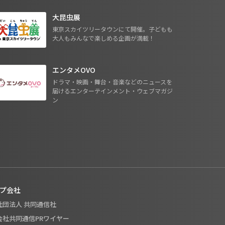
大昆虫展
東京スカイツリータウンにて開催。子どもも
大人もみんなで楽しめる企画が満載！
エンタメOVO
ドラマ・映画・舞台・音楽などのニュースを
届けるエンターテインメント・ウェブマガジ
ン
プ会社
般社団法人 共同通信社
式会社共同通信PRワイヤー