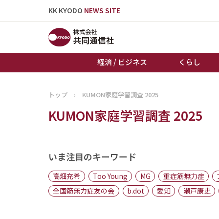
KK KYODO
NEWS SITE
経済 / ビジネス
くらし
トップ
›
KUMON家庭学習調査 2025
トップページ
KUMON家庭学習調査 2025
お知らせ
いま注目のキーワード
高畑充希
Too Young
MG
重症筋無力症
全国筋無力症友の会
b.dot
愛知
瀬戸康史