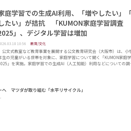
家庭学習での生成AI利用、「増やしたい」
したい」が拮抗 「KUMON家庭学習調査
2025」、デジタル学習は増加
026.03.18 10:56
教育/文化
公文式教室など教育事業を展開する公文教育研究会（大阪市）は、小学
年生の児童がいる世帯を対象に、家庭学習について聞く「KUMON家庭
2025」を実施。家庭学習での生成AI（人工知能）利用などについての調
ーへ マツダが取り組む「水平リサイクル」
ー