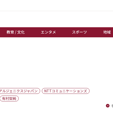
教育 / 文化
エンタメ
スポーツ
地域
経済 / ビジネス
誰もが輝いて働く社会へ
くらし
天皇杯サッカー
教育 / 文化
オートレース
エンタメ
競輪
スポーツ
ボートレース
地域
棋王戦
アルジェニクスジャパン
NTTコミュニケーションズ
キーパーソン
女流本因坊戦
有村架純