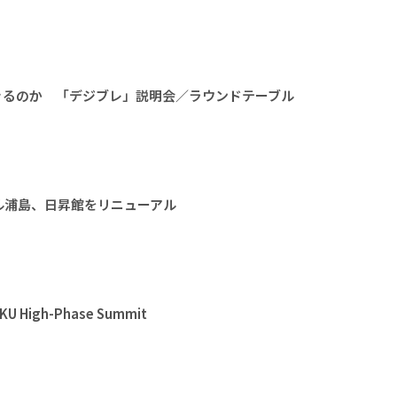
きるのか 「デジブレ」説明会／ラウンドテーブル
ル浦島、日昇館をリニューアル
High-Phase Summit