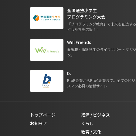
全国選抜小学生
プログラミング大会
「プログラミング教育」で未来を創造す
どもたちを応援！！
Will Friends
看護職・看護学生のライフサポートマガ
ン。
b.
BtoB企業からBtoC企業まで。全てのビジ
スマン必見の情報サイト
トップページ
経済 / ビジネス
お知らせ
くらし
教育 / 文化