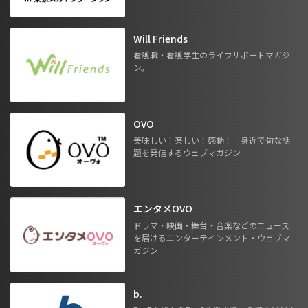
Will Friends
看護職・看護学生のライフサポートマガジ
ン。
OVO
美味しい！楽しい！感動！ 身近で旬な話
題を発信するウェブマガジン
エンタメOVO
ドラマ・映画・舞台・音楽などのニュース
を届けるエンターテインメント・ウェブマ
ガジン
b.