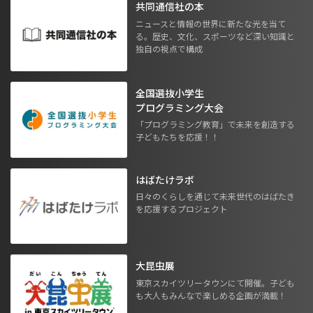
共同通信社の本
ニュースと情報の世界に新たな光を当て
る。歴史、文化、スポーツなど深い知識と
独自の視点で構成
全国選抜小学生
プログラミング大会
「プログラミング教育」で未来を創造する
子どもたちを応援！！
はばたけラボ
日々のくらしを通じて未来世代のはばたき
を応援するプロジェクト
大昆虫展
東京スカイツリータウンにて開催。子ども
も大人もみんなで楽しめる企画が満載！