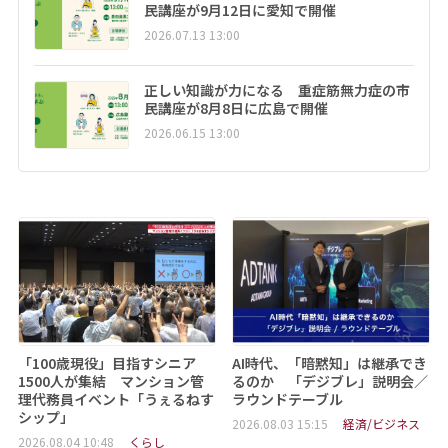
民講座が9月12日に愛知で開催
2026.07.13 13:00
正しい知識が力になる 重症筋無力症の市
民講座が8月8日に広島で開催
2026.06.15 13:00
「100歳現役」目指すシニア
AI時代、「暗黙知」は継承でき
1500人が集結 マンション管
るのか 「デジブレ」説明会／
理代務員イベント「うぇるねす
ラウンドテーブル
シップ」
2026.08.03 15:15
経済/ビジネス
2026.08.04 10:48
くらし