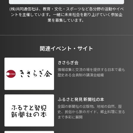
(株)共同通信社は、教育・文化・スポーツなど各分野の活動やイベ
ントを主催しています。一緒に未来社会を創り上げていく参加企
業を募集しています。
関連イベント・サイト
きさらぎ会
情報収集と交流の場を提供する日本で最も
歴史ある会員制の講演会組織
ふるさと発見 新聞社の本
全国の新聞社の出版物。地域の自然、歴
史、民俗から旅のガイド、郷土料理に至る
まで多彩に展開