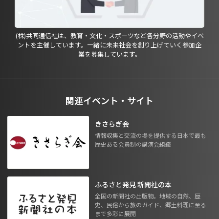
(株)共同通信社は、教育・文化・スポーツなど各分野の活動やイベ
ントを主催しています。一緒に未来社会を創り上げていく参加企
業を募集しています。
関連イベント・サイト
きさらぎ会
情報収集と交流の場を提供する日本で最も
歴史ある会員制の講演会組織
ふるさと発見 新聞社の本
全国の新聞社の出版物。地域の自然、歴
史、民俗から旅のガイド、郷土料理に至る
まで多彩に展開