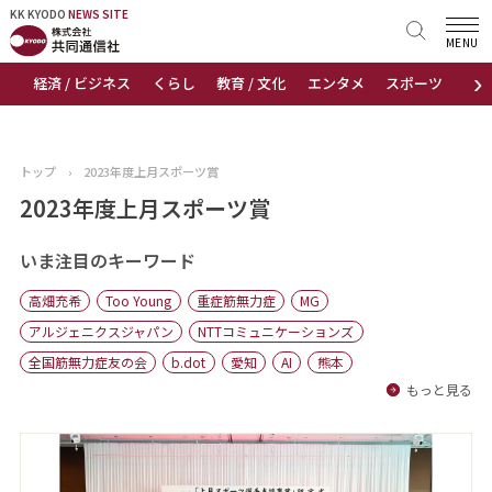
KK KYODO
KK KYODO
NEWS SITE
NEWS SITE
MENU
›
経済 / ビジネス
くらし
教育 / 文化
エンタメ
スポーツ
地
トップページ
お知らせ
トップ
›
2023年度上月スポーツ賞
ニュース
2023年度上月スポーツ賞
おすすめコンテンツ
いま注目のキーワード
高畑充希
Too Young
重症筋無力症
MG
出版物
アルジェニクスジャパン
NTTコミュニケーションズ
全国筋無力症友の会
b.dot
愛知
AI
熊本
会社概要
もっと見る