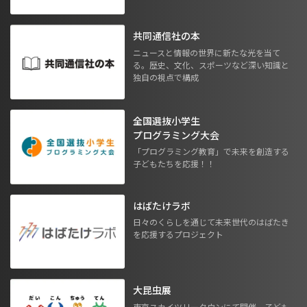
共同通信社の本
ニュースと情報の世界に新たな光を当て
る。歴史、文化、スポーツなど深い知識と
独自の視点で構成
全国選抜小学生
プログラミング大会
「プログラミング教育」で未来を創造する
子どもたちを応援！！
はばたけラボ
日々のくらしを通じて未来世代のはばたき
を応援するプロジェクト
大昆虫展
東京スカイツリータウンにて開催。子ども