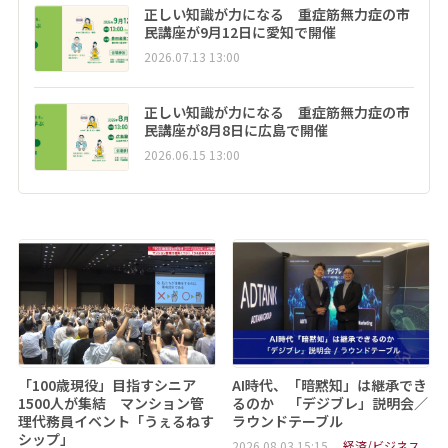
正しい知識が力になる 重症筋無力症の市
民講座が9月12日に愛知で開催
2026.07.13 13:00
正しい知識が力になる 重症筋無力症の市
民講座が8月8日に広島で開催
2026.06.15 13:00
「100歳現役」目指すシニア
AI時代、「暗黙知」は継承でき
1500人が集結 マンション管
るのか 「デジブレ」説明会／
理代務員イベント「うぇるねす
ラウンドテーブル
シップ」
2026.08.03 15:15
経済/ビジネス