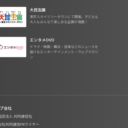
大昆虫展
東京スカイツリータウンにて開催。子どもも
大人もみんなで楽しめる企画が満載！
エンタメOVO
ドラマ・映画・舞台・音楽などのニュースを
届けるエンターテインメント・ウェブマガジ
ン
プ会社
般社団法人 共同通信社
式会社共同通信PRワイヤー