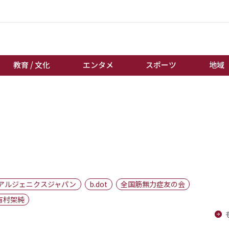
教育 / 文化
エンタメ
スポーツ
地域
経済 / ビジネス
誰もが輝いて働く社会へ
くらし
天皇杯サッカー
教育 / 文化
オートレース
エンタメ
競輪
スポーツ
ボートレース
地域
棋王戦
アルジェニクスジャパン
b.dot
全国筋無力症友の会
キーパーソン
女流本因坊戦
有村架純