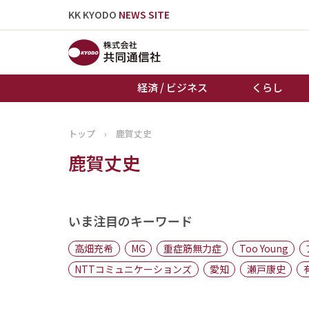
KK KYODO
NEWS SITE
経済 / ビジネス
くらし
トップ
›
鹿賀丈史
トップページ
鹿賀丈史
お知らせ
いま注目のキーワード
高畑充希
MG
重症筋無力症
Too Young
NTTコミュニケーションズ
愛知
瀬戸康史