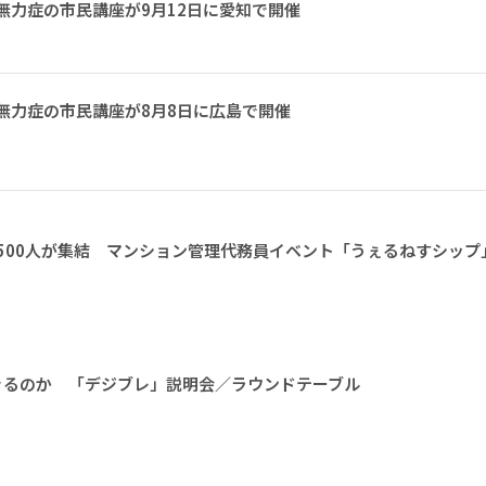
無力症の市民講座が9月12日に愛知で開催
無力症の市民講座が8月8日に広島で開催
1500人が集結 マンション管理代務員イベント「うぇるねすシップ
きるのか 「デジブレ」説明会／ラウンドテーブル