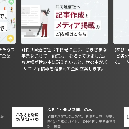
新たなブ
(株)共同通信社は半世紀に渡り、さまざまな
(株)
ア企業
事業を通じて「編集力」を培ってきました。
ど各
お客様が世の中に訴えたいこと、世の中が求
す。一
めている情報を踏まえて企画立案します。
ふるさと発見 新聞社の本
も歴
全国の新聞社の出版物。地域の自然、歴史、
民俗から旅のガイド、郷土料理に至るまで多
彩に展開