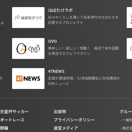
はばたけラボ
日々のくらしを通じて未来世代のはばたきを
応援するプロジェクト
る子
OVO
ジ
美味しい！楽しい！感動！ 身近で旬な話題
を発信するウェブマガジン
47NEWS
ネ
全国47都道府県・52参加新聞社と共同通信の
内外ニュース
天皇杯サッカー
出版物
グルー
オートレース
プライバシーポリシー
- 一
競輪
運営メディア
- 株