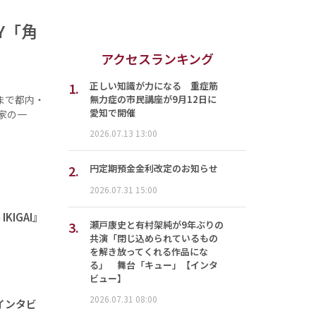
Y「角
アクセスランキング
1.
正しい知識が力になる 重症筋
無力症の市民講座が9月12日に
日まで都内・
愛知で開催
家の一
2026.07.13 13:00
2.
円定期預金金利改定のお知らせ
2026.07.31 15:00
IGAI』
3.
瀬戸康史と有村架純が9年ぶりの
共演「閉じ込められているもの
を解き放ってくれる作品にな
る」 舞台「キュー」【インタ
ビュー】
2026.07.31 08:00
インタビ