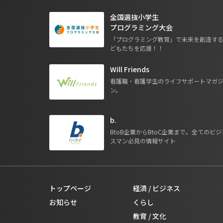
全国選抜小学生
プログラミング大会
「プログラミング教育」で未来を創造す
どもたちを応援！！
Will Friends
看護職・看護学生のライフサポートマガ
ン。
b.
BtoB企業からBtoC企業まで。全てのビジ
スマン必見の情報サイト
トップページ
経済 / ビジネス
お知らせ
くらし
教育 / 文化