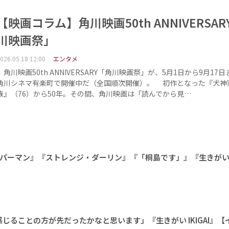
【映画コラム】角川映画50th ANNIVERSAR
川映画祭」
026.05.18 12:00
エンタメ
角川映画50th ANNIVERSARY「角川映画祭」が、5月1日から9月17
角川シネマ有楽町で開催中だ（全国順次開催）。 初作となった『犬神
族』（76）から50年。その間、角川映画は「読んでから見…
パーマン』『ストレンジ・ダーリン』『「桐島です」』『生きがい IK
じることの方が先だったかなと思います」『生きがい IKIGAI』【