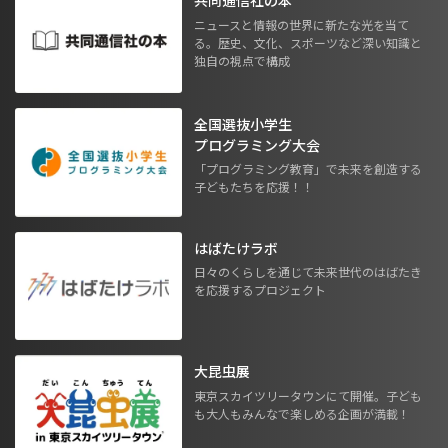
共同通信社の本
ニュースと情報の世界に新たな光を当て
る。歴史、文化、スポーツなど深い知識と
独自の視点で構成
全国選抜小学生
プログラミング大会
「プログラミング教育」で未来を創造する
子どもたちを応援！！
はばたけラボ
日々のくらしを通じて未来世代のはばたき
を応援するプロジェクト
大昆虫展
東京スカイツリータウンにて開催。子ども
も大人もみんなで楽しめる企画が満載！