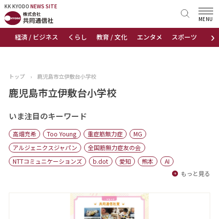
KK KYODO
KK KYODO
NEWS SITE
NEWS SITE
MENU
›
経済 / ビジネス
くらし
教育 / 文化
エンタメ
スポーツ
地
トップページ
お知らせ
トップ
›
鹿児島市立伊敷台小学校
ニュース
鹿児島市立伊敷台小学校
おすすめコンテンツ
いま注目のキーワード
高畑充希
Too Young
重症筋無力症
MG
出版物
アルジェニクスジャパン
全国筋無力症友の会
NTTコミュニケーションズ
b.dot
愛知
熊本
AI
会社概要
もっと見る