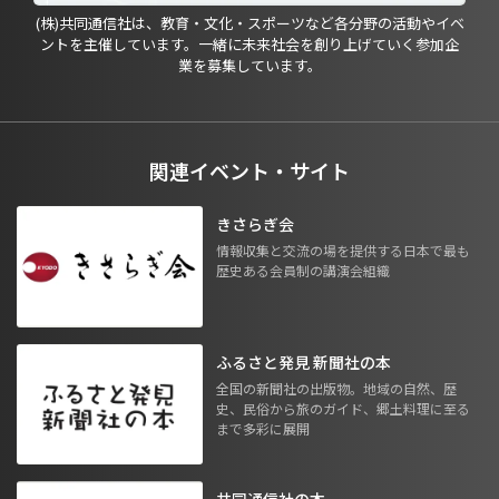
(株)共同通信社は、教育・文化・スポーツなど各分野の活動やイベ
ントを主催しています。一緒に未来社会を創り上げていく参加企
業を募集しています。
関連イベント・サイト
きさらぎ会
情報収集と交流の場を提供する日本で最も
歴史ある会員制の講演会組織
ふるさと発見 新聞社の本
全国の新聞社の出版物。地域の自然、歴
史、民俗から旅のガイド、郷土料理に至る
まで多彩に展開