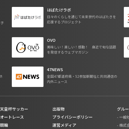
はばたけラボ
日々のくらしを通じて未来世代のはばたきを
応援するプロジェクト
る子
OVO
ジ
美味しい！楽しい！感動！ 身近で旬な話題
を発信するウェブマガジン
47NEWS
ネ
全国47都道府県・52参加新聞社と共同通信の
内外ニュース
天皇杯サッカー
出版物
グルー
オートレース
プライバシーポリシー
- 一
競輪
運営メディア
- 株