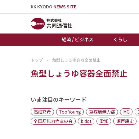
KK KYODO
NEWS SITE
経済 / ビジネス
くらし
トップ
›
魚型しょうゆ容器全面禁止
トップページ
魚型しょうゆ容器全面禁止
お知らせ
いま注目のキーワード
高畑充希
Too Young
重症筋無力症
MG
全国筋無力症友の会
b.dot
愛知
瀬戸康史