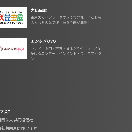
大昆虫展
東京スカイツリータウンにて開催。子どもも
大人もみんなで楽しめる企画が満載！
エンタメOVO
ドラマ・映画・舞台・音楽などのニュースを
届けるエンターテインメント・ウェブマガジ
ン
プ会社
般社団法人 共同通信社
式会社共同通信PRワイヤー