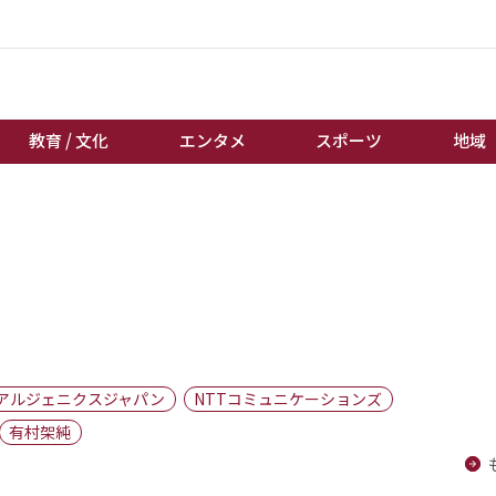
教育 / 文化
エンタメ
スポーツ
地域
経済 / ビジネス
誰もが輝いて働く社会へ
くらし
天皇杯サッカー
教育 / 文化
オートレース
エンタメ
競輪
スポーツ
ボートレース
地域
棋王戦
アルジェニクスジャパン
NTTコミュニケーションズ
キーパーソン
女流本因坊戦
有村架純