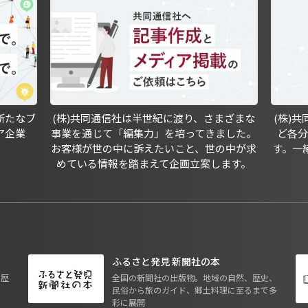
新たなブ
(株)共同通信社は半世紀に渡り、さまざまな
(株)
ア企業
事業を通じて「編集力」を培ってきました。
ど各
お客様が世の中に訴えたいこと、世の中が求
す。一
めている情報を踏まえて企画立案します。
ふるさと発見 新聞社の本
も歴
全国の新聞社の出版物。地域の自然、歴史、
民俗から旅のガイド、郷土料理に至るまで多
彩に展開