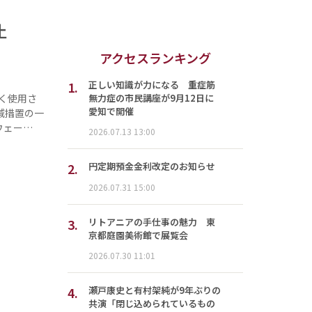
面禁止
アクセスランキング
1.
正しい知識が力になる 重症筋
無力症の市民講座が9月12日に
く使用さ
愛知で開催
減措置の一
ウェー…
2026.07.13 13:00
2.
円定期預金金利改定のお知らせ
2026.07.31 15:00
3.
リトアニアの手仕事の魅力 東
京都庭園美術館で展覧会
2026.07.30 11:01
4.
瀬戸康史と有村架純が9年ぶりの
共演「閉じ込められているもの