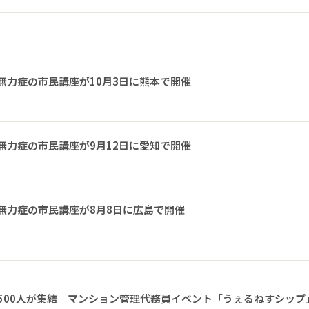
無力症の市民講座が10月3日に熊本で開催
無力症の市民講座が9月12日に愛知で開催
無力症の市民講座が8月8日に広島で開催
1500人が集結 マンション管理代務員イベント「うぇるねすシップ