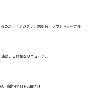
きるのか 「デジブレ」説明会／ラウンドテーブル
ル浦島、日昇館をリニューアル
High-Phase Summit