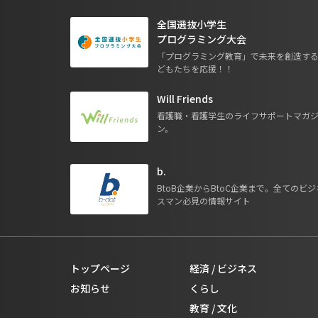
全国選抜小学生
プログラミング大会
「プログラミング教育」で未来を創造す
どもたちを応援！！
Will Friends
看護職・看護学生のライフサポートマガ
ン。
b.
BtoB企業からBtoC企業まで。全てのビジ
スマン必見の情報サイト
トップページ
経済 / ビジネス
お知らせ
くらし
教育 / 文化